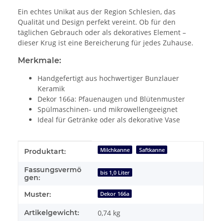
Ein echtes Unikat aus der Region Schlesien, das
Qualität und Design perfekt vereint. Ob für den
täglichen Gebrauch oder als dekoratives Element –
dieser Krug ist eine Bereicherung für jedes Zuhause.
Merkmale:
Handgefertigt aus hochwertiger Bunzlauer
Keramik
Dekor 166a: Pfauenaugen und Blütenmuster
Spülmaschinen- und mikrowellengeeignet
Ideal für Getränke oder als dekorative Vase
Produkteigenschaft
Wert
Milchkanne
Saftkanne
Produktart:
Fassungsvermö
bis 1,0 Liter
gen:
Muster:
Dekor 166a
Artikelgewicht:
0,74
kg