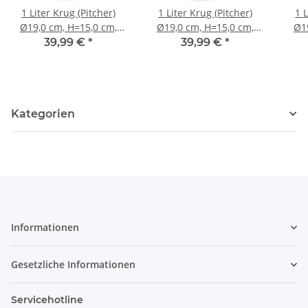
1 Liter Krug (Pitcher)
1 Liter Krug (Pitcher)
1 L
Ø19,0 cm, H=15,0 cm,
Ø19,0 cm, H=15,0 cm,
Ø1
Dekor 1
Dekor 120
39,99 €
*
39,99 €
*
Kategorien
Informationen
Gesetzliche Informationen
Servicehotline