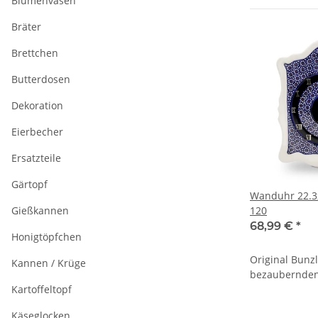
Blumenvasen
Bräter
Brettchen
Butterdosen
Dekoration
Eierbecher
Ersatzteile
Gärtopf
Wanduhr 22.3
Gießkannen
120
68,99 €
*
Honigtöpfchen
Original Bun
Kannen / Krüge
bezaubernde
Kartoffeltopf
Käseglocken