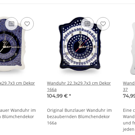
x29.7x3 cm Dekor
Wanduhr 22.3x29.7x3 cm Dekor
Wandu
166a
37
104,99 €
*
74,9
zlauer Wanduhr im
Original Bunzlauer Wanduhr im
Eine 
n Blümchendekor
bezaubernden Blümchendekor
Wandu
166a
und f
jeden