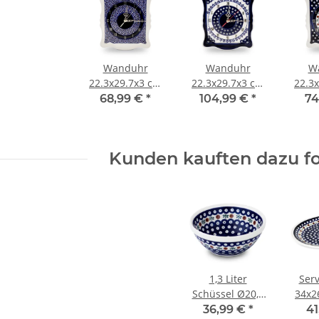
Wanduhr
Wanduhr
W
22.3x29.7x3 cm
22.3x29.7x3 cm
22.3
Dekor 120
Dekor 166a
D
68,99 €
*
104,99 €
*
74
Kunden kauften dazu fo
1,3 Liter
Serv
Schüssel Ø20,7
34x2
cm robust,
(LxB
36,99 €
*
41