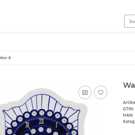
ekor 8
Wa
Artik
GTIN:
HAN:
Kateg