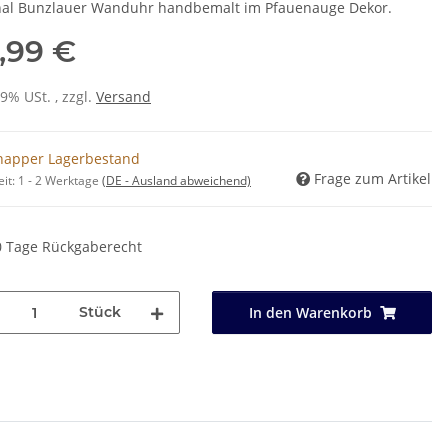
nal Bunzlauer Wanduhr handbemalt im Pfauenauge Dekor.
,99 €
19% USt. , zzgl.
Versand
napper Lagerbestand
Frage zum Artikel
eit:
1 - 2 Werktage
(DE - Ausland abweichend)
0 Tage Rückgaberecht
Stück
In den Warenkorb