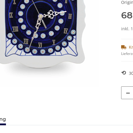
Origi
68
inkl. 
K
Lieferz
⟲
3
ung