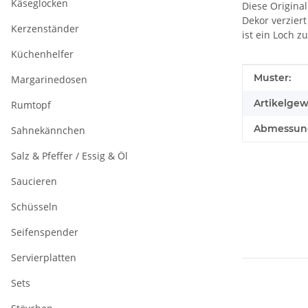
Käseglocken
Diese Origina
Dekor verzier
Kerzenständer
ist ein Loch 
Küchenhelfer
Produkteig
Wert
Muster:
Margarinedosen
Artikelgew
Rumtopf
Abmessunge
Sahnekännchen
Salz & Pfeffer / Essig & Öl
Saucieren
Schüsseln
Seifenspender
Servierplatten
Sets