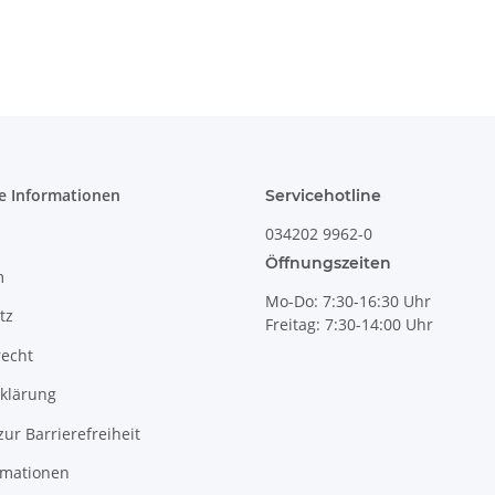
dickwandig mit
Innendekor
[Form 1] Dekor
41
e Informationen
Servicehotline
034202 9962-0
Öffnungszeiten
m
Mo-Do: 7:30-16:30 Uhr
tz
Freitag: 7:30-14:00 Uhr
recht
klärung
zur Barrierefreiheit
rmationen