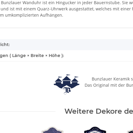
l Bunzlauer Wanduhr ist ein Hingucker in jeder Bauernstube. Sie
t und ist mit einem Quarz-Uhrwerk ausgestattet, welches mit einer 
zum umkomplizierten Aufhängen.
enschaft
icht:
n ( Länge × Breite × Höhe ):
Bunzlauer Keramik s
Das Original mit der Bu
Weitere Dekore des