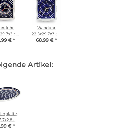
anduhr
Wanduhr
x29.7x3 cm
22.3x29.7x3 cm
ekor 41
Dekor 42
,99 €
*
68,99 €
*
lgende Artikel:
ierplatte,
6,7x2,8 cm
xH), Dekor
,99 €
*