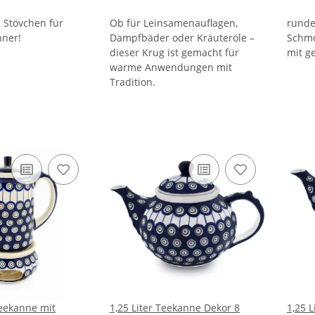
. Stövchen für
Ob für Leinsamenauflagen,
runde
nner!
Dampfbäder oder Kräuteröle –
Schmo
dieser Krug ist gemacht für
mit g
warme Anwendungen mit
Tradition.
feekanne mit
1,25 Liter Teekanne Dekor 8
1,25 