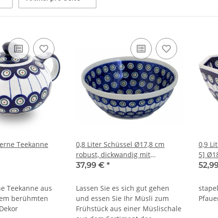
derne Teekanne
0,8 Liter Schüssel Ø17,8 cm
0,9 Li
robust, dickwandig mit
5] Ø1
Innendekor [Form 1] Dekor 8
37,99 €
*
52,9
ine Teekanne aus
Lassen Sie es sich gut gehen
stape
dem berühmten
und essen Sie Ihr Müsli zum
Pfaue
Dekor
Frühstück aus einer Müslischale