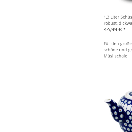
1,3 Liter Schü
robust, dickw
Innendekor [F
44,99 €
*
Für den große
schöne und g
Müslischale