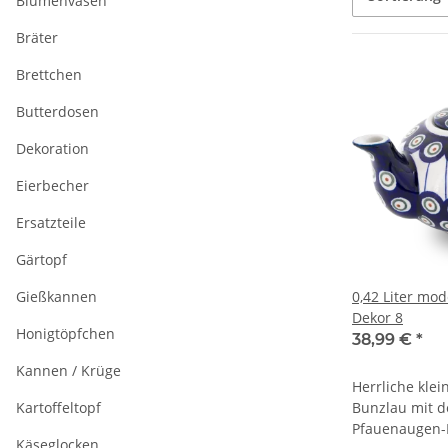
Blumenvasen
Bräter
Brettchen
Butterdosen
Dekoration
Eierbecher
Ersatzteile
Gärtopf
Gießkannen
0,42 Liter mo
Dekor 8
Honigtöpfchen
38,99 €
*
Kannen / Krüge
Herrliche kle
Kartoffeltopf
Bunzlau mit 
Pfauenaugen-
Käseglocken