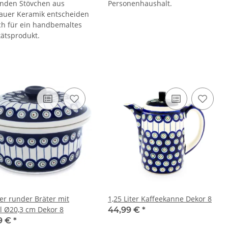
nden Stövchen aus
Personenhaushalt.
auer Keramik entscheiden
ich für ein handbemaltes
tätsprodukt.
ter runder Bräter mit
1,25 Liter Kaffeekanne Dekor 8
l Ø20,3 cm Dekor 8
44,99 €
*
9 €
*