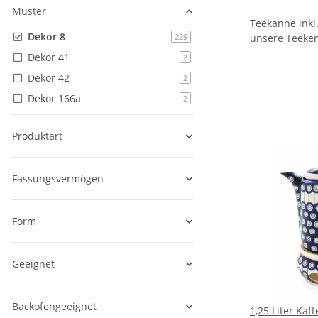
Muster
Teekanne inkl
Dekor 8
Artikel gefunden
unsere Teeke
229
Dekor 41
Artikel gefunden
2
Dekor 42
Artikel gefunden
2
Dekor 166a
Artikel gefunden
2
Produktart
Fassungsvermögen
Form
Geeignet
Backofengeeignet
1,25 Liter Kaf