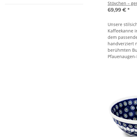
Stövchen – ger
zylindrische F
69,99 €
*
Unsere stilsi
Kaffeekanne i
dem passende
handverziert 
berühmten Bu
Pfauenaugen-