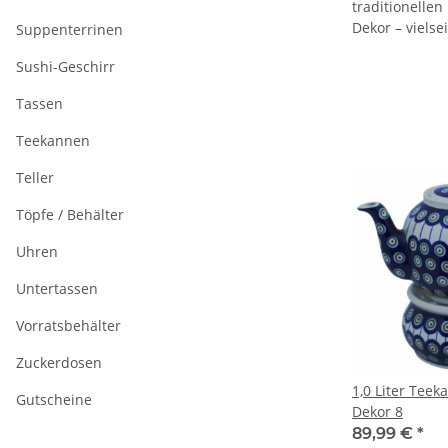
traditionelle
Dekor – vielse
Suppenterrinen
Sushi-Geschirr
Tassen
Teekannen
Teller
Töpfe / Behälter
Uhren
Untertassen
Vorratsbehälter
Zuckerdosen
1,0 Liter Tee
Gutscheine
Dekor 8
89,99 €
*