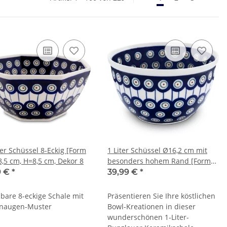
ter Schüssel 8-Eckig [Form
1 Liter Schüssel Ø16,2 cm mit
8,5 cm, H=8,5 cm, Dekor 8
besonders hohem Rand [Form
2] Dekor 8
9 €
*
39,99 €
*
lbare 8-eckige Schale mit
Präsentieren Sie Ihre köstlichen
naugen-Muster
Bowl-Kreationen in dieser
wunderschönen 1-Liter-