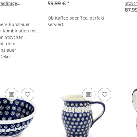
adlinige,
Stövc
59,99 €
*
orm, Dekor 8
87,9
Ob Kaffee oder Tee, perfekt
chere Bunzlauer
serviert!
n Kombination mit
n Stövchen,
mit dem
nzlauer
Dekor