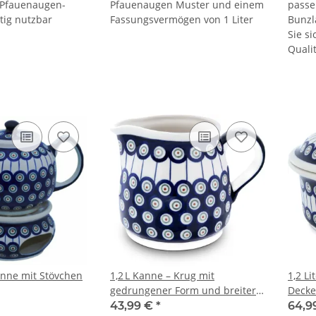
n Pfauenaugen-
Pfauenaugen Muster und einem
passe
itig nutzbar
Fassungsvermögen von 1 Liter
Bunzl
Sie s
Quali
kanne mit Stövchen
1,2 L Kanne – Krug mit
1,2 Li
gedrungener Form und breiter
Decke
Standfläche, Dekor 8
43,99 €
*
64,9