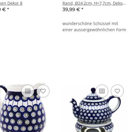
hen Dekor 8
Rand, Ø24,2cm, H=7,7cm, Dekor
8
9 €
*
39,99 €
*
wunderschöne Schüssel mit
einer aussergewöhnlichen Form