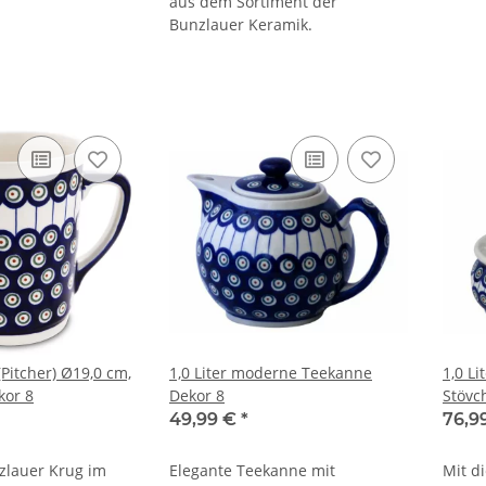
aus dem Sortiment der
Bunzlauer Keramik.
(Pitcher) Ø19,0 cm,
1,0 Liter moderne Teekanne
1,0 L
kor 8
Dekor 8
Stövc
49,99 €
*
76,9
zlauer Krug im
Elegante Teekanne mit
Mit d