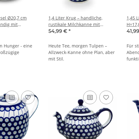
ssel Ø20,7 cm
1,4 Liter Krug – handliche,
1,45 
andig mit
rustikale Milchkanne mit
H=17,
orm 1] Dekor 8
breitem Ausguss, Dekor 8
54,99 €
*
41,9
n Hunger - eine
Heute Tee, morgen Tulpen –
Für s
roßzügige
Allzweck-Kanne ohne Plan, aber
Abend
mit Stil.
funkt