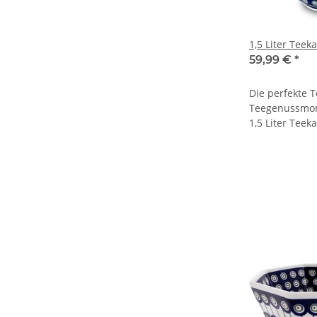
1,5 Liter Teek
59,99 €
*
Die perfekte 
Teegenussmom
1,5 Liter Teek