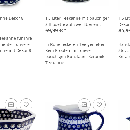
anne Dekor 8
1,5 Liter Teekanne mit bauchiger
1,5 L
Silhouette auf zwei Ebenen,
Dekor
Dekor 8
69,99 €
*
84,9
Teekanne für Ihre
ente – unsere
In Ruhe leckeren Tee genießen.
Handd
anne mit Dekor 8
Kein Problem mit dieser
Stövc
bauchigen Bunzlauer Keramik
Keram
Teekanne.