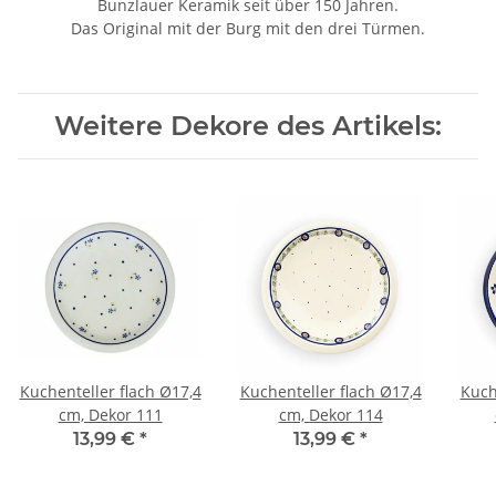
Bunzlauer Keramik seit über 150 Jahren.
Das Original mit der Burg mit den drei Türmen.
Weitere Dekore des Artikels:
Kuchenteller flach Ø17,4
Kuchenteller flach Ø17,4
Kuch
cm, Dekor 111
cm, Dekor 114
13,99 €
*
13,99 €
*