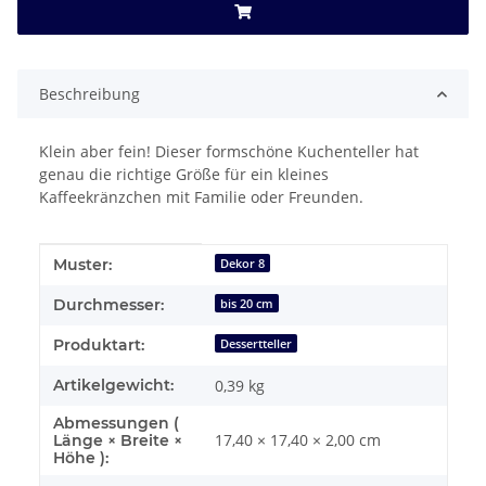
Beschreibung
Klein aber fein! Dieser formschöne Kuchenteller hat
genau die richtige Größe für ein kleines
Kaffeekränzchen mit Familie oder Freunden.
Produkteigenschaft
Wert
Muster:
Dekor 8
Durchmesser:
bis 20 cm
Produktart:
Dessertteller
Artikelgewicht:
0,39
kg
Abmessungen (
17,40 × 17,40 × 2,00 cm
Länge × Breite ×
Höhe ):