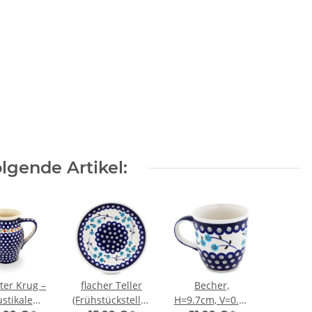
lgende Artikel:
iter Krug –
flacher Teller
Becher,
stikale
(Frühstücksteller)
H=9.7cm, V=0.35