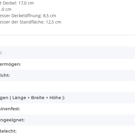
 Deckel: 17,0 cm
1,0 cm
sser Deckelöffnung: 8,5 cm
sser der Standfläche: 12,5 cm
enschaft
:
ermögen:
icht:
n ( Länge × Breite × Höhe ):
inenfest:
engeeignet:
elecht: