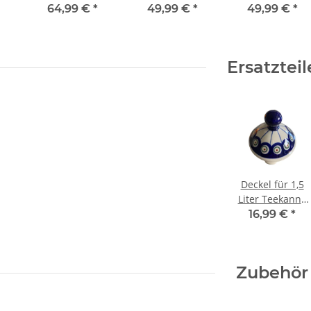
bauchiger
bauchiger
bauchiger
64,99 €
*
49,99 €
*
49,99 €
*
uf
Silhouette auf
Silhouette auf
Silhouette auf
,
zwei Ebenen,
zwei Ebenen,
zwei Ebenen,
Dekor 166a
Dekor 225
Dekor 37
Ersatzteil
Deckel für 1,5
Liter Teekanne
GU-1329/8 im
16,99 €
*
Dekor 8
Zubehör