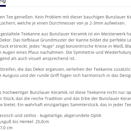
ung
ren Tee genießen. Kein Problem mit dieser bauchigen Bunzlauer 
8 Löchern, welche je einen Durchmesser von je 2-3mm aufweisen.
t gestaltete Teekanne aus Bunzlauer Keramik ist ein Meisterwerk h
ekor. Das tiefblaue Grundmuster der Kanne bildet die perfekte Le
tück erstreckt. Jedes "Auge" zeigt konzentrische Kreise in Weiß,
n Augen eines Pfaus nachahmen. Die Symmetrie und Wiederholung
gend als auch visuell ansprechend ist.
n Streifen, die das Dekor ergänzen, verleihen der Teekanne zusätz
Ausguss und der runde Griff fügen sich harmonisch in das Design
us hochwertiger Bunzlauer Keramik, ist diese Teekanne nicht nur o
ses Stück, das die reiche Tradition und das Erbe der Bunzlauer Ke
e bietet. Ein wahrhaft einzigartiges Sammlerstück, das in jeder T
assisch und zeitlos - kugelartige, abgerundete Optik
usguß bis Henkel: 25,0cm
17,0 cm