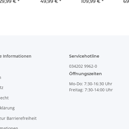
Dekor 8
Teekanne Dekor
+ Stein, olive-
Milc
29,99 €
*
49,99 €
*
109,99 €
*
69
8
grün
b
Ausg
e Informationen
Servicehotline
034202 9962-0
Öffnungszeiten
m
Mo-Do: 7:30-16:30 Uhr
tz
Freitag: 7:30-14:00 Uhr
recht
klärung
zur Barrierefreiheit
rmationen