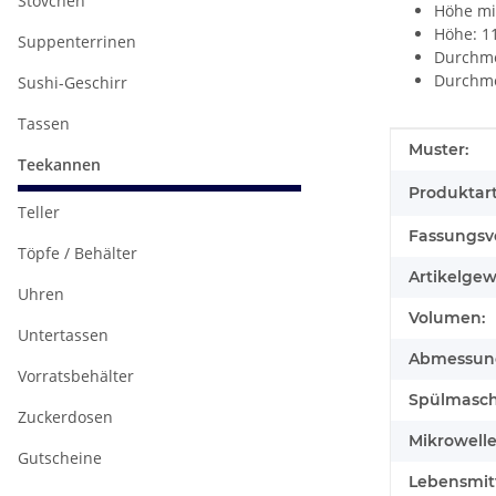
Stövchen
Höhe mit
Höhe: 1
Suppenterrinen
Durchme
Durchme
Sushi-Geschirr
Tassen
Produkteig
Wert
Muster:
Teekannen
Produktart
Teller
Fassungsv
Töpfe / Behälter
Artikelgew
Uhren
Volumen:
Untertassen
Abmessunge
Vorratsbehälter
Spülmasch
Zuckerdosen
Mikrowell
Gutscheine
Lebensmitt