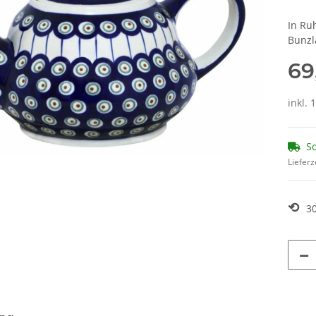
In Ru
Bunzl
69
inkl. 
So
Lieferz
⟲
3