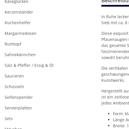
Beschreib
Käseglocken
Kerzenständer
In Ruhe lecke
Küchenhelfer
Sieb mit ca. 
Margarinedosen
Diese exquisi
Pfauenaugen-D
Rumtopf
das gesamte S
faszinierende
Sahnekännchen
sowohl beruhi
Salz & Pfeffer / Essig & Öl
Die vertikale
geschwungene 
Saucieren
Kunstwerks.
Schüsseln
Hergestellt a
ist ein zeitlo
Seifenspender
jedes Ambient
Servierplatten
Form: kl
Sets
Länge A
Breite: 