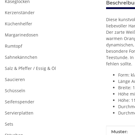
Käseglocken
Beschreib
Kerzenständer
Diese kunstvo
Küchenhelfer
liebevoller Ha
Der zarte Wei
Margarinedosen
warmen Orange
dynamischen, 
Rumtopf
besondere For
Sahnekännchen
Teestunde. In
fehlen sollte.
Salz & Pfeffer / Essig & Öl
Form: kl
Saucieren
Länge A
Breite: 
Schüsseln
Höhe mit
Höhe: 1
Seifenspender
Durchme
Servierplatten
Durchme
Sets
Produkteig
Wert
Muster: