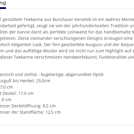
ung
ll gestaltete Teekanne aus Bunzlauer Keramik ist ein wahres Meist
ndarbeit gefertigt, zeugt sie von der jahrhundertealten Tradition 
ßton der Kanne dient als perfekte Leinwand für das handbemalte M
tönen. Diese ineinander verschlungenen Designs erzeugen eine
doch eleganten Look. Der fein gearbeitete Ausguss und der beque
m und das auffällige Muster wird sie nicht nur zum Highlight au
 dieser Teekanne verschmelzen Handwerkskunst, Funktionalität un
assisch und zeitlos - kugelartige, abgerundete Optik
usguß bis Henkel: 25,0cm
17,0 cm
 Deckel: 17,0 cm
1,0 cm
sser Deckelöffnung: 8,5 cm
sser der Standfläche: 12,5 cm
enschaft