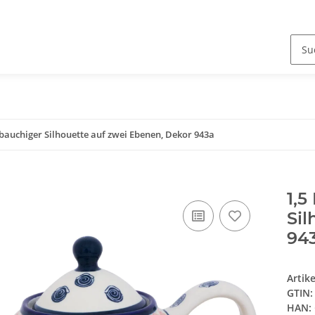
 bauchiger Silhouette auf zwei Ebenen, Dekor 943a
1,5
Sil
94
Artik
GTIN:
HAN: