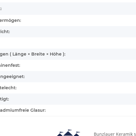
:
ermögen:
icht:
n ( Länge × Breite × Höhe ):
inenfest:
engeeignet:
elecht:
igt:
cadmiumfreie Glasur:
Bunzlauer Keramik s