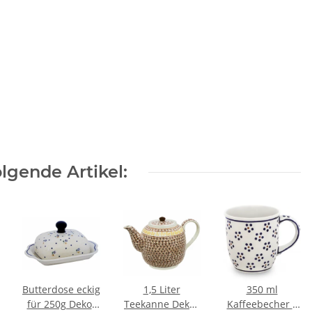
lgende Artikel:
Butterdose eckig
1,5 Liter
350 ml
für 250g Dekor
Teekanne Dekor
Kaffeebecher –