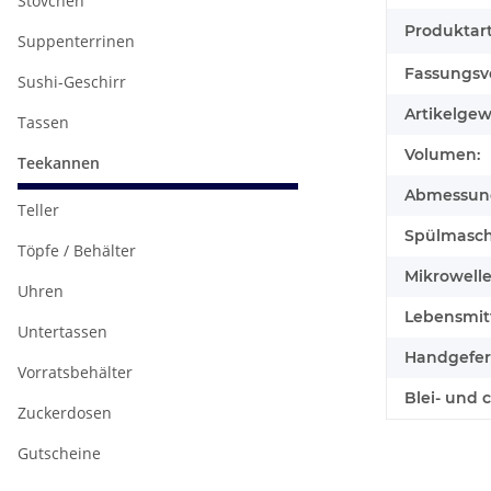
Stövchen
Produktart
Suppenterrinen
Fassungsv
Sushi-Geschirr
Artikelgew
Tassen
Volumen:
Teekannen
Abmessunge
Teller
Spülmasch
Töpfe / Behälter
Mikrowell
Uhren
Lebensmitt
Untertassen
Handgefert
Vorratsbehälter
Blei- und 
Zuckerdosen
Gutscheine