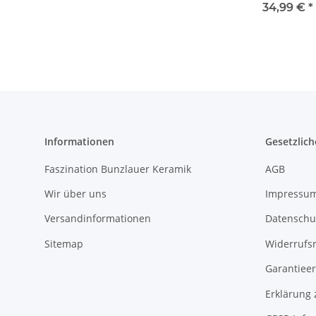
für 125g (1/
34,99 €
*
Stück Butter
Dekor 120
Informationen
Gesetzlich
Faszination Bunzlauer Keramik
AGB
Wir über uns
Impressu
Versandinformationen
Datenschu
Sitemap
Widerrufs
Garantieer
Erklärung 