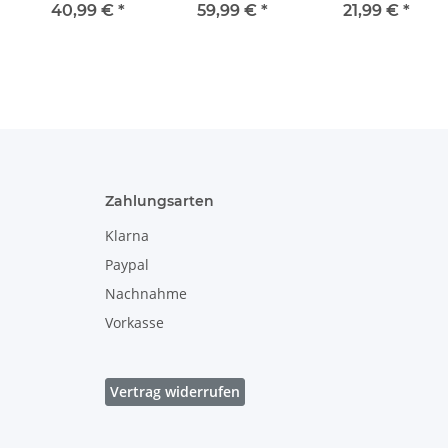
111
973
bauchiger
40,99 €
*
59,99 €
*
21,99 €
*
Henkelbecher
mit breiter
Öffnung, Dekor
1
Zahlungsarten
Klarna
Paypal
Nachnahme
Vorkasse
Vertrag widerrufen