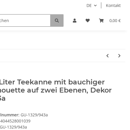
DE
Kontakt
0,00 €
 Liter Teekanne mit bauchiger
houette auf zwei Ebenen, Dekor
3a
elnummer:
GU-1329/943a
4044528001039
GU-1329/943a