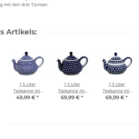
rg mit den drei Türmen.
 Artikels:
1,5 Liter
1,5 Liter
1,5 Liter
Teekanne mit
Teekanne mit
Teekanne mit
bauchiger
bauchiger
bauchiger
49,99 €
*
69,99 €
*
69,99 €
*
Silhouette auf
Silhouette auf
Silhouette auf
zwei Ebenen,
zwei Ebenen,
zwei Ebenen,
Dekor 4
Dekor 42
Dekor 8