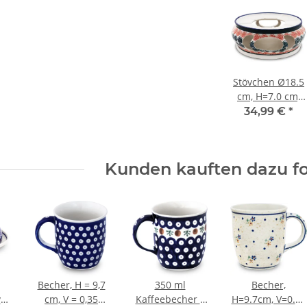
Stövchen Ø18.5
cm, H=7.0 cm,
Dekor 943a
34,99 €
*
Kunden kauften dazu fo
Becher, H = 9,7
350 ml
Becher,
al
cm, V = 0,35
Kaffeebecher –
H=9.7cm, V=0.35