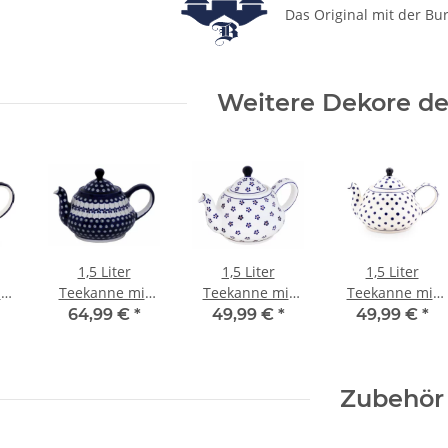
Das Original mit der Bu
Weitere Dekore des
1,5 Liter
1,5 Liter
1,5 Liter
t
Teekanne mit
Teekanne mit
Teekanne mit
bauchiger
bauchiger
bauchiger
64,99 €
*
49,99 €
*
49,99 €
*
uf
Silhouette auf
Silhouette auf
Silhouette auf
,
zwei Ebenen,
zwei Ebenen,
zwei Ebenen,
Dekor 166a
Dekor 225
Dekor 37
Zubehör