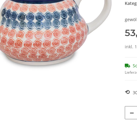
Kateg
gewöl
53
inkl. 
So
Lieferz
⟲
3