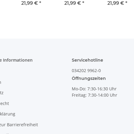
2
Liter, Ø9,3 cm,
bauchiger
Liter, Ø9,3 cm,
21,99 €
*
21,99 €
*
21,99 €
*
)
Dekor 42
Henkelbecher
Dekor 111
mit breiter
Öffnung, Dekor
41
e Informationen
Servicehotline
034202 9962-0
Öffnungszeiten
m
Mo-Do: 7:30-16:30 Uhr
tz
Freitag: 7:30-14:00 Uhr
recht
klärung
zur Barrierefreiheit