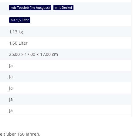
mit Teesieb (im Ausguss)
mit Deckel
bis 1,5 Liter
1,13
kg
1,50 Liter
25,00 × 17,00 × 17,00 cm
Ja
Ja
Ja
Ja
Ja
eit über 150 Jahren.