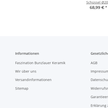
Schüssel Ø20
cm mit
68,99 €
*
besonders
hohem Ran
[Form 2] Dek
42
Informationen
Gesetzlich
Faszination Bunzlauer Keramik
AGB
Wir über uns
Impressu
Versandinformationen
Datenschu
Sitemap
Widerrufs
Garantieer
Erklärung 