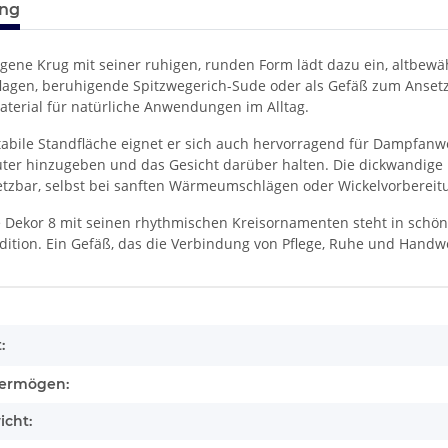
ung
gene Krug mit seiner ruhigen, runden Form lädt dazu ein, altbe
agen, beruhigende Spitzwegerich-Sude oder als Gefäß zum Ansetz
Material für natürliche Anwendungen im Alltag.
tabile Standfläche eignet er sich auch hervorragend für Dampfanw
äuter hinzugeben und das Gesicht darüber halten. Die dickwandig
nsetzbar, selbst bei sanften Wärmeumschlägen oder Wickelvorbereit
e Dekor 8 mit seinen rhythmischen Kreisornamenten steht in schö
dition. Ein Gefäß, das die Verbindung von Pflege, Ruhe und Handw
enschaft
:
ermögen:
icht: