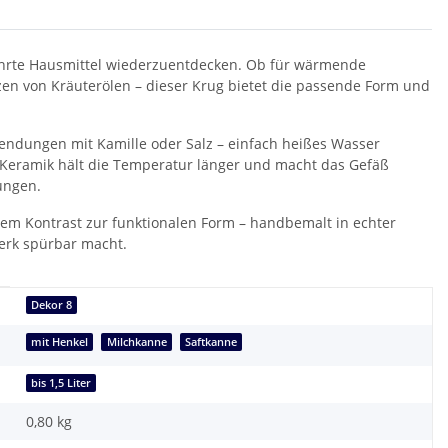
währte Hausmittel wiederzuentdecken. Ob für wärmende
en von Kräuterölen – dieser Krug bietet die passende Form und
endungen mit Kamille oder Salz – einfach heißes Wasser
e Keramik hält die Temperatur länger und macht das Gefäß
ungen.
nem Kontrast zur funktionalen Form – handbemalt in echter
erk spürbar macht.
Dekor 8
mit Henkel
Milchkanne
Saftkanne
bis 1,5 Liter
0,80
kg