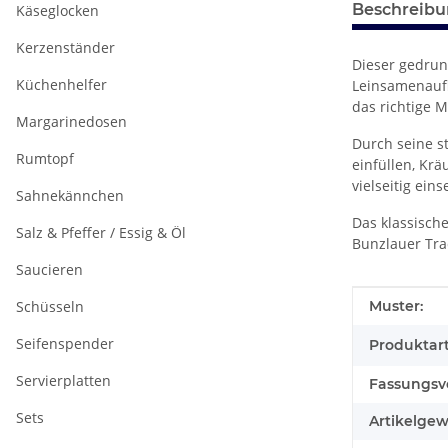
Beschreib
Käseglocken
Kerzenständer
Dieser gedrun
Küchenhelfer
Leinsamenaufl
das richtige 
Margarinedosen
Durch seine s
Rumtopf
einfüllen, Kr
vielseitig ei
Sahnekännchen
Das klassisch
Salz & Pfeffer / Essig & Öl
Bunzlauer Tra
Saucieren
Produkteig
Wert
Schüsseln
Muster:
Seifenspender
Produktart
Servierplatten
Fassungsv
Sets
Artikelgew