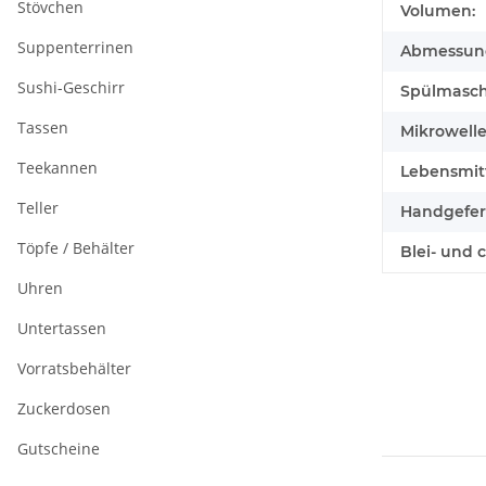
Stövchen
Volumen:
Suppenterrinen
Abmessunge
Sushi-Geschirr
Spülmasch
Tassen
Mikrowell
Teekannen
Lebensmitt
Teller
Handgefert
Töpfe / Behälter
Blei- und 
Uhren
Untertassen
Vorratsbehälter
Zuckerdosen
Gutscheine