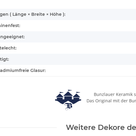
n ( Länge × Breite × Höhe ):
inenfest:
engeeignet:
elecht:
igt:
cadmiumfreie Glasur:
Bunzlauer Keramik s
Das Original mit der Bu
Weitere Dekore des