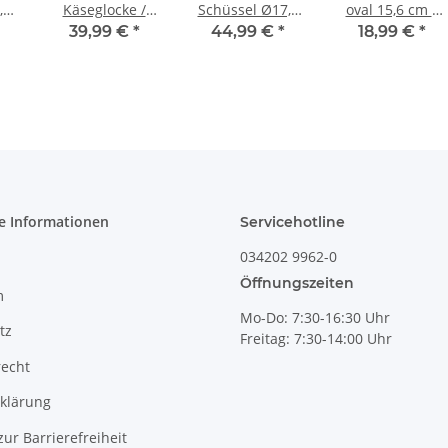
,5
Käseglocke /
Schüssel Ø17,8
oval 15,6 cm –
Butterdose für
cm robust,
kleine
39,99 €
*
44,99 €
*
18,99 €
*
Rollbutter,
dickwandig mit
Servierschüssel
d
praktischer
Innendekor
für Oliven,
or
Alltagsgröße,
[Form 1] Dekor
Antipasti & Dips
Dekor 8
42
– 4 cm Rand –
Dekor 42
e Informationen
Servicehotline
034202 9962-0
Öffnungszeiten
m
Mo-Do: 7:30-16:30 Uhr
tz
Freitag: 7:30-14:00 Uhr
recht
klärung
zur Barrierefreiheit