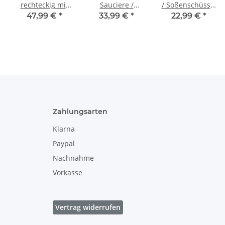
rechteckig mit
Sauciere /
/ Soßenschüssel
4,5 cm
Soßenschüssel
18x9,6cm, Dekor
47,99 €
*
33,99 €
*
22,99 €
*
Wandhöhe, 25,5
23.8x19.3x10.1cm,
8
x 19,5 cm, Dekor
Dekor 41
42
Zahlungsarten
Klarna
Paypal
Nachnahme
Vorkasse
Vertrag widerrufen