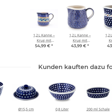
1,2 L Kanne –
1,2 L Kanne –
1,2 
Krug mit
Krug mit
K
gedrungener
gedrungener
ged
54,99 €
*
43,99 €
*
43
Form und
Form und
Fo
breiter
breiter
b
Standfläche,
Standfläche,
Sta
Kunden kauften dazu fo
Dekor 1154a
Dekor 120
D
Ø15,5 cm
0,8 Liter
200 ml Schale