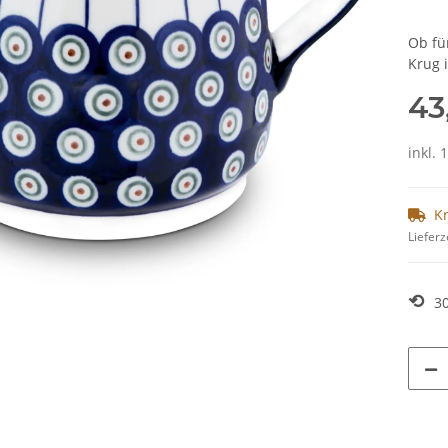
Ob fü
Krug 
43
inkl. 
K
Lieferz
⟲
3