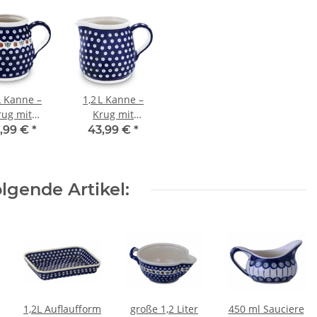
L Kanne –
1,2 L Kanne –
rug mit
Krug mit
rungener
gedrungener
,99 €
*
43,99 €
*
rm und
Form und
reiter
breiter
ndfläche,
Standfläche,
lgende Artikel:
ekor 41
Dekor 42
1,2L Auflaufform
große 1,2 Liter
450 ml Sauciere