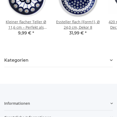
Kleiner flacher Teller Ø
Essteller flach [Form1], Ø
420 
11,6 cm – Perfekt als
24,0 cm, Dekor 8
Dec
Untertasse,
9,99 €
*
31,99 €
*
Teebeutelablage &
Servierteller Dekor 8
Kategorien
Informationen