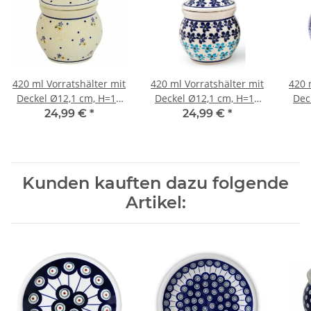
420 ml Vorratshälter mit
420 ml Vorratshälter mit
420 
Deckel Ø12,1 cm, H=16
Deckel Ø12,1 cm, H=16
Dec
cm, Dekor 111
cm, Dekor 1111
24,99 €
*
24,99 €
*
Kunden kauften dazu folgende
Artikel: