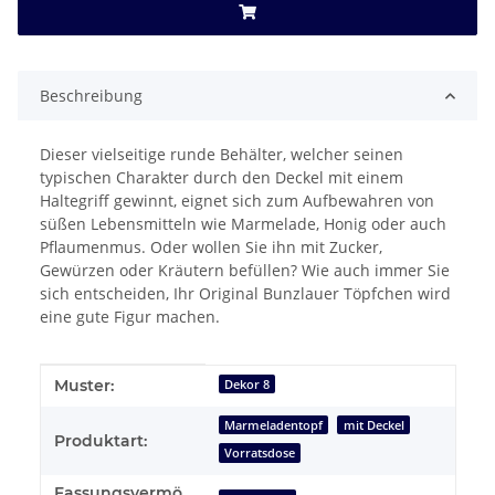
Beschreibung
Dieser vielseitige runde Behälter, welcher seinen
typischen Charakter durch den Deckel mit einem
Haltegriff gewinnt, eignet sich zum Aufbewahren von
süßen Lebensmitteln wie Marmelade, Honig oder auch
Pflaumenmus. Oder wollen Sie ihn mit Zucker,
Gewürzen oder Kräutern befüllen? Wie auch immer Sie
sich entscheiden, Ihr Original Bunzlauer Töpfchen wird
eine gute Figur machen.
Produkteigenschaft
Wert
Muster:
Dekor 8
Marmeladentopf
mit Deckel
Produktart:
Vorratsdose
Fassungsvermö