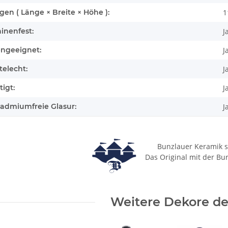
n ( Länge × Breite × Höhe ):
1
inenfest:
J
engeeignet:
J
elecht:
J
igt:
J
cadmiumfreie Glasur:
J
Bunzlauer Keramik s
Das Original mit der Bu
Weitere Dekore des