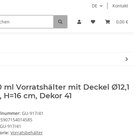
DE
Kontakt
0,00 €
 ml Vorratshälter mit Deckel Ø12,1
 H=16 cm, Dekor 41
elnummer:
GU-917/41
5907154014585
GU-917/41
orie:
Vorratsbehälter