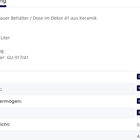
ung
lauer Behälter / Dose im Dekor 41 aus Keramik
Liter
kg
r: GU-917/41
enschaft
:
ermögen:
b
icht:
0
4