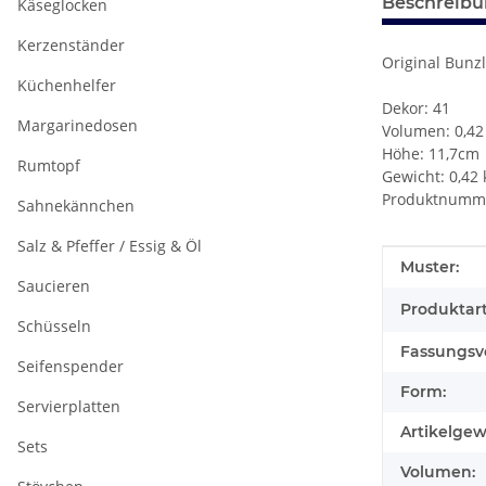
Beschreib
Käseglocken
Kerzenständer
Original Bunz
Küchenhelfer
Dekor: 41
Margarinedosen
Volumen: 0,42 
Höhe: 11,7cm
Rumtopf
Gewicht: 0,42 
Produktnumme
Sahnekännchen
Salz & Pfeffer / Essig & Öl
Produkteig
Wert
Muster:
Saucieren
Produktart
Schüsseln
Fassungsv
Seifenspender
Form:
Servierplatten
Artikelgew
Sets
Volumen: