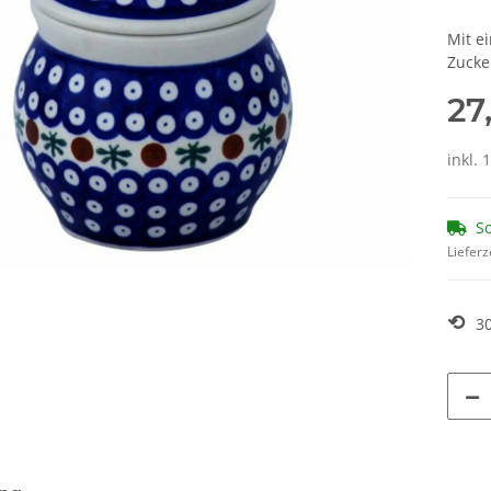
Mit e
Zucke
27
inkl. 
So
Lieferz
⟲
3