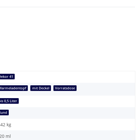
Dekor 41
Marmeladentopf
mit Deckel
Vorratsdose
is 0,5 Liter
Rund
,42
kg
20 ml