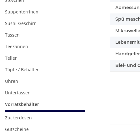
Stövchen
Abmessunge
Suppenterrinen
Spülmasch
Sushi-Geschirr
Mikrowell
Tassen
Lebensmitt
Teekannen
Handgefert
Teller
Blei- und 
Töpfe / Behälter
Uhren
Untertassen
Vorratsbehälter
Zuckerdosen
Gutscheine