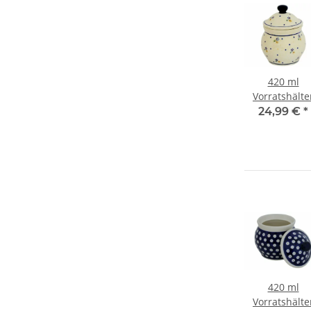
420 ml
Vorratshälte
mit Deckel Ø1
24,99 €
*
cm, H=16 cm
Dekor 111
420 ml
Vorratshälte