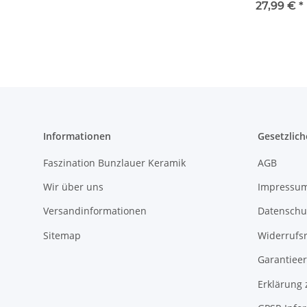
mit Deckel Ø1
27,99 €
*
cm, H=16 cm
Dekor 42
Informationen
Gesetzlich
Faszination Bunzlauer Keramik
AGB
Wir über uns
Impressu
Versandinformationen
Datenschu
Sitemap
Widerrufs
Garantieer
Erklärung 