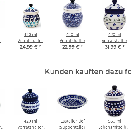
420 ml
420 ml
420 ml
r
Vorratshälter
Vorratshälter
Vorratshälter
2,1
mit Deckel Ø12,1
mit Deckel Ø12,1
mit Deckel Ø12,1
24,99 €
*
22,99 €
*
31,99 €
*
,
cm, H=16 cm,
cm, H=16 cm,
cm, H=16 cm,
Dekor 1111
Dekor 120
Dekor 163a
Kunden kauften dazu fo
420 ml
Essteller tief
560 ml
r
Vorratshälter
(Suppenteller)
Lebensmittelbeh