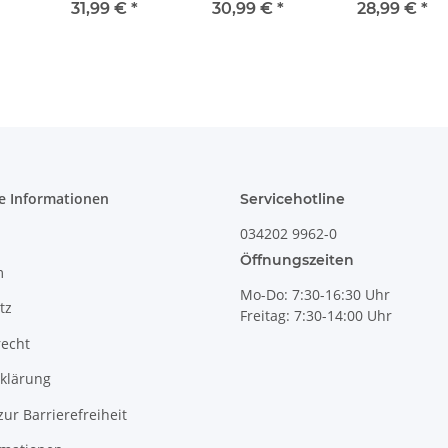
2,1
mit Deckel Ø12,1
[Form 1], Ø 22,5
mit Deckel ,
31,99 €
*
30,99 €
*
28,99 €
*
,
cm, H=16 cm,
cm, Dekor 8
Ø12,0 cm,
Dekor 166a
H=16,2 cm,
Dekor 41
e Informationen
Servicehotline
034202 9962-0
Öffnungszeiten
m
Mo-Do: 7:30-16:30 Uhr
tz
Freitag: 7:30-14:00 Uhr
recht
klärung
zur Barrierefreiheit