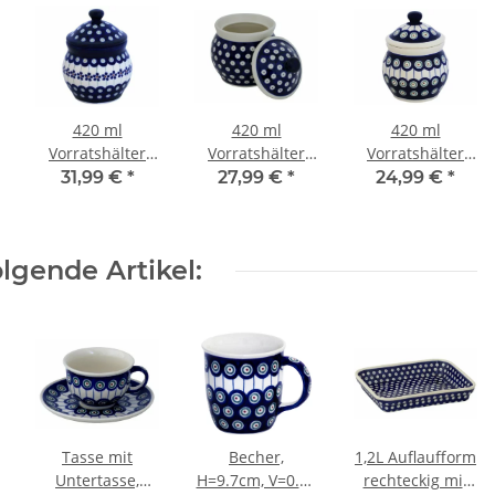
420 ml
420 ml
420 ml
Vorratshälter
Vorratshälter
Vorratshälter
mit Deckel Ø12,1
mit Deckel Ø12,1
mit Deckel Ø12,1
31,99 €
*
27,99 €
*
24,99 €
*
cm, H=16 cm,
cm, H=16 cm,
cm, H=16 cm,
Dekor 166a
Dekor 42
Dekor 8
lgende Artikel:
Tasse mit
Becher,
1,2L Auflaufform
älter
Untertasse,
H=9.7cm, V=0.35
rechteckig mit