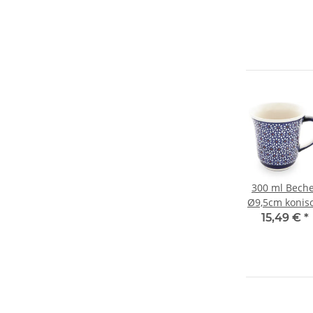
300 ml Bech
Ø9,5cm konisc
leicht
15,49 €
*
geschwunge
Dekor 120