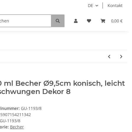
DE
Kontakt
0,00 €
 ml Becher Ø9,5cm konisch, leicht
schwungen Dekor 8
elnummer:
GU-1193/8
5907154211342
GU-1193/8
orie:
Becher