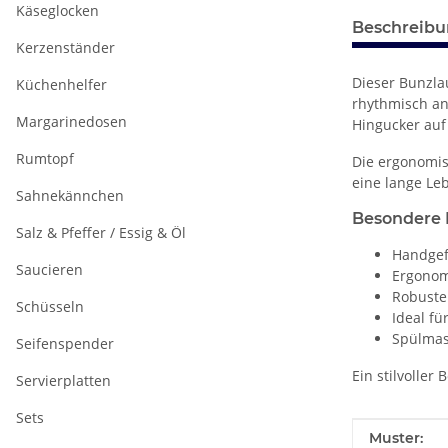
Käseglocken
Beschreib
Kerzenständer
Dieser Bunzla
Küchenhelfer
rhythmisch an
Margarinedosen
Hingucker auf
Rumtopf
Die ergonomis
eine lange Leb
Sahnekännchen
Besondere 
Salz & Pfeffer / Essig & Öl
Handgef
Saucieren
Ergonom
Robuste
Schüsseln
Ideal fü
Spülmas
Seifenspender
Ein stilvoller
Servierplatten
Sets
Produkteig
Wert
Muster: