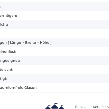
:
ermögen:
icht:
n ( Länge × Breite × Höhe ):
inenfest:
engeeignet:
elecht:
igt:
cadmiumfreie Glasur:
Bunzlauer Keramik s