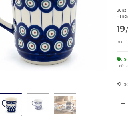
Bunzl
Handv
19
inkl. 
So
Lieferz
⟲
3