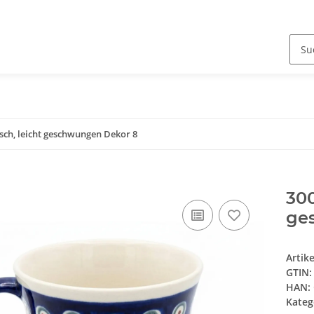
sch, leicht geschwungen Dekor 8
300
ge
Artik
GTIN:
HAN:
Kateg