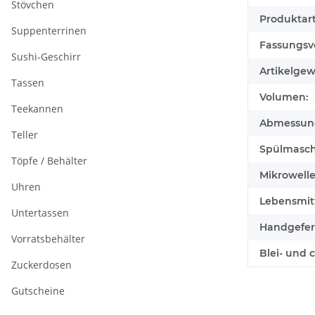
Stövchen
Produktart
Suppenterrinen
Fassungsv
Sushi-Geschirr
Artikelgew
Tassen
Volumen:
Teekannen
Abmessunge
Teller
Spülmasch
Töpfe / Behälter
Mikrowell
Uhren
Lebensmitt
Untertassen
Handgefert
Vorratsbehälter
Blei- und 
Zuckerdosen
Gutscheine