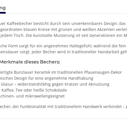
ung
uer Kaffeebecher besticht durch sein unverkennbares Design: das
geordneten blauen Kreise mit grünen und weißen Akzenten verle
 jedem Tisch. Die kunstvolle Musterung ist seit Generationen ein
che Form sorgt für ein angenehmes Haltegefühl, während die fein 
ensdauer sorgt. Jeder Becher wird in traditioneller Handarbeit gef
Merkmale dieses Bechers:
ertigte Bunzlauer Keramik im traditionellen Pfauenaugen-Dekor
isches Design für eine angenehme Handhabung
 Glasur – widerstandsfähig gegen Kratzer und Abnutzung
r Kaffee, Tee oder heiße Schokolade
chinen- und mikrowellengeeignet
 Becher, der Funktionalität mit traditionellem Handwerk verbindet 
enschaft