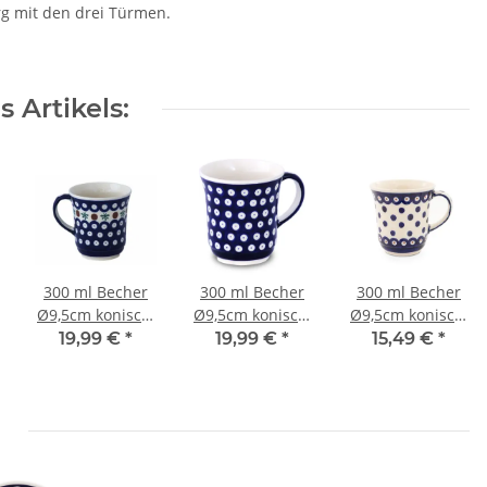
rg mit den drei Türmen.
 Artikels:
300 ml Becher
300 ml Becher
300 ml Becher
Ø9,5cm konisch,
Ø9,5cm konisch,
Ø9,5cm konisch,
leicht
leicht
leicht
19,99 €
*
19,99 €
*
15,49 €
*
geschwungen
geschwungen
geschwungen
Dekor 41
Dekor 42
Dekor 46