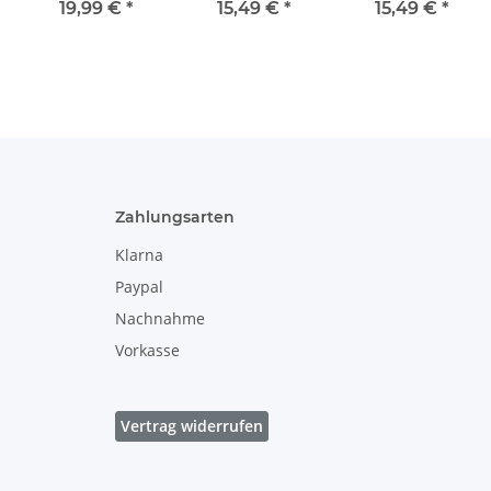
leicht
leicht
leicht
19,99 €
*
15,49 €
*
15,49 €
*
geschwungen
geschwungen
geschwungen
Dekor 42
Dekor 120
Dekor 225
Zahlungsarten
Klarna
Paypal
Nachnahme
Vorkasse
Vertrag widerrufen