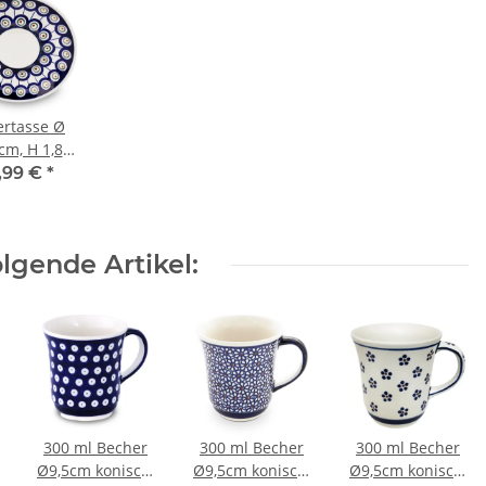
ertasse Ø
cm, H 1,80
Dekor 8 –
,99 €
*
lfläche Ø
,20 cm
lgende Artikel:
300 ml Becher
300 ml Becher
300 ml Becher
Ø9,5cm konisch,
Ø9,5cm konisch,
Ø9,5cm konisch,