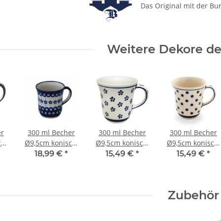
Das Original mit der Bu
Weitere Dekore des
er
300 ml Becher
300 ml Becher
300 ml Becher
h,
Ø9,5cm konisch,
Ø9,5cm konisch,
Ø9,5cm konisch,
leicht
leicht
leicht
18,99 €
*
15,49 €
*
15,49 €
*
n
geschwungen
geschwungen
geschwungen
Dekor 166a
Dekor 225
Dekor 37
Zubehör