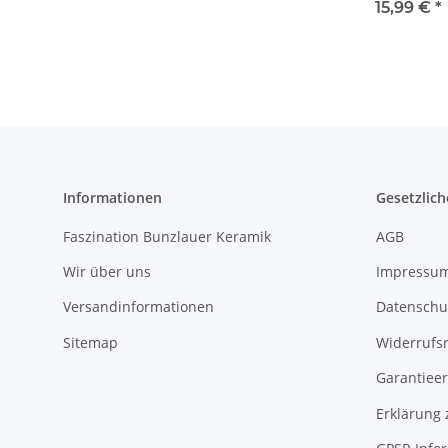
Ø19,5 cm, H=2
15,99 €
*
cm, Dekor 8
Informationen
Gesetzlich
Faszination Bunzlauer Keramik
AGB
Wir über uns
Impressu
Versandinformationen
Datenschu
Sitemap
Widerrufs
Garantieer
Erklärung 