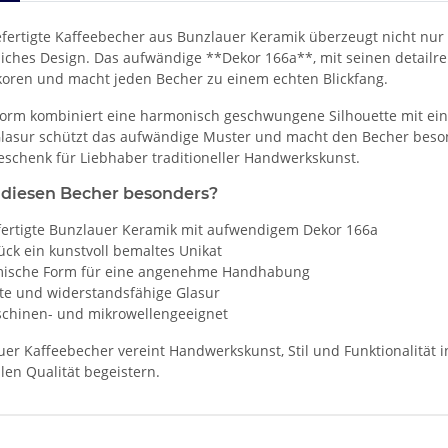
fertigte Kaffeebecher aus Bunzlauer Keramik überzeugt nicht nur 
ches Design. Das aufwändige **Dekor 166a**, mit seinen detailrei
oren und macht jeden Becher zu einem echten Blickfang.
Form kombiniert eine harmonisch geschwungene Silhouette mit ein
lasur schützt das aufwändige Muster und macht den Becher besond
schenk für Liebhaber traditioneller Handwerkskunst.
diesen Becher besonders?
ertigte Bunzlauer Keramik mit aufwendigem Dekor 166a
ück ein kunstvoll bemaltes Unikat
ische Form für eine angenehme Handhabung
ste und widerstandsfähige Glasur
chinen- und mikrowellengeeignet
er Kaffeebecher vereint Handwerkskunst, Stil und Funktionalität i
llen Qualität begeistern.
enschaft