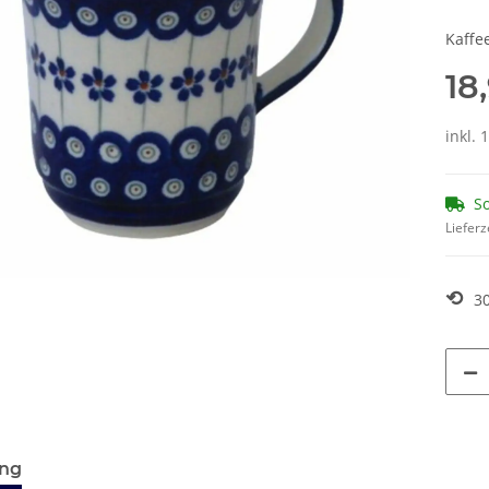
Kaffe
18
inkl. 
So
Lieferz
⟲
3
ung