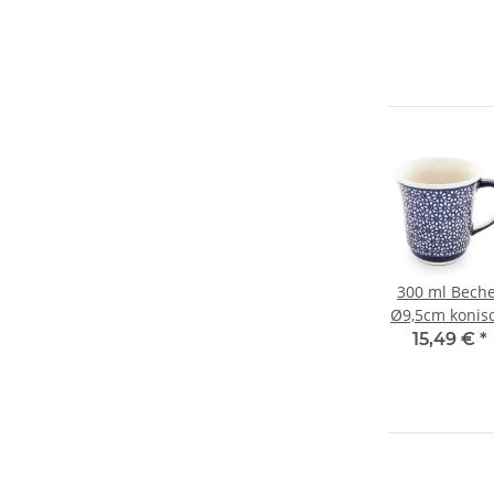
300 ml Bech
Ø9,5cm konisc
leicht
15,49 €
*
geschwunge
Dekor 120