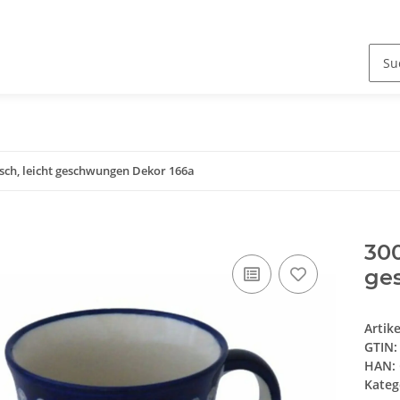
sch, leicht geschwungen Dekor 166a
300
ge
Artik
GTIN:
HAN:
Kateg