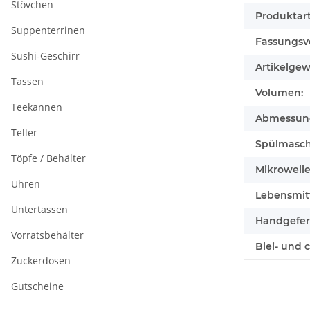
Stövchen
Produktart
Suppenterrinen
Fassungsv
Sushi-Geschirr
Artikelgew
Tassen
Volumen:
Teekannen
Abmessunge
Teller
Spülmasch
Töpfe / Behälter
Mikrowell
Uhren
Lebensmitt
Untertassen
Handgefert
Vorratsbehälter
Blei- und 
Zuckerdosen
Gutscheine