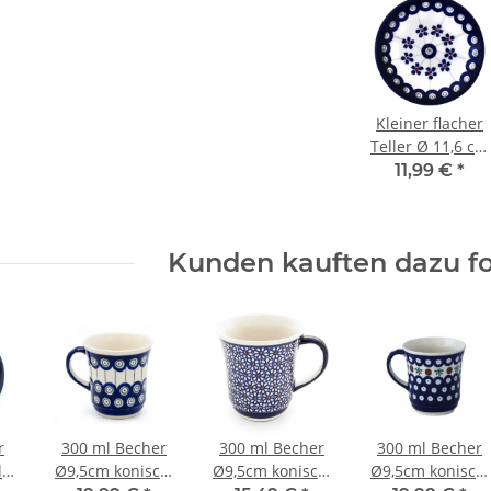
Kleiner flacher
Teller Ø 11,6 cm
– Perfekt als
11,99 €
*
Untertasse,
Teebeutelablage
& Servierteller
Kunden kauften dazu fo
Dekor 166a
r
300 ml Becher
300 ml Becher
300 ml Becher
er),
Ø9,5cm konisch,
Ø9,5cm konisch,
Ø9,5cm konisch,