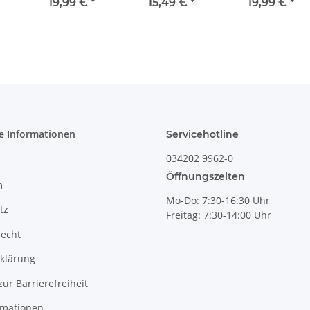
2,4
leicht
leicht
leicht
19,99 €
*
15,49 €
*
19,99 €
*
6a
geschwungen
geschwungen
geschwungen
Dekor 8
Dekor 120
Dekor 41
e Informationen
Servicehotline
034202 9962-0
Öffnungszeiten
m
Mo-Do: 7:30-16:30 Uhr
tz
Freitag: 7:30-14:00 Uhr
recht
klärung
zur Barrierefreiheit
rmationen