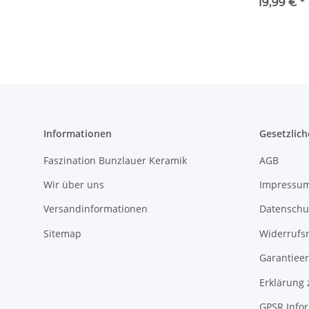
Ø 19,5 cm, H=
19,99 €
*
cm, Dekor 16
Informationen
Gesetzlich
Faszination Bunzlauer Keramik
AGB
Wir über uns
Impressu
Versandinformationen
Datenschu
Sitemap
Widerrufs
Garantieer
Erklärung 
GPSR Info