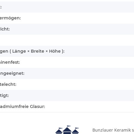
:
ermögen:
icht:
n ( Länge × Breite × Höhe ):
inenfest:
engeeignet:
elecht:
igt:
cadmiumfreie Glasur:
Bunzlauer Keramik s