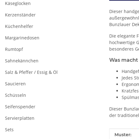
Käseglocken
Dieser handge
Kerzenständer
außergewöhnli
Bunzlauer Dek
Küchenhelfer
Die elegante 
Margarinedosen
hochwertige G
besonderes Ge
Rumtopf
Was macht 
Sahnekännchen
Handgef
Salz & Pfeffer / Essig & Öl
Jedes St
Saucieren
Ergonom
Kratzfe
Schüsseln
Spülmas
Seifenspender
Dieser Bunzlau
der traditione
Servierplatten
Sets
Produkteig
Wert
Muster: