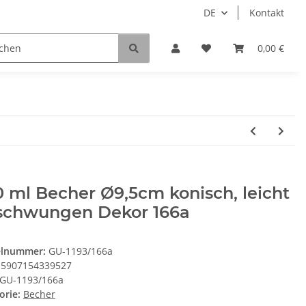
DE
Kontakt
0,00 €
 ml Becher Ø9,5cm konisch, leicht
schwungen Dekor 166a
elnummer:
GU-1193/166a
5907154339527
GU-1193/166a
orie:
Becher