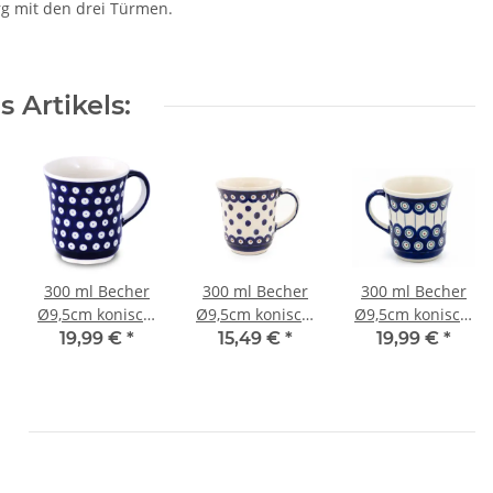
rg mit den drei Türmen.
 Artikels:
300 ml Becher
300 ml Becher
300 ml Becher
Ø9,5cm konisch,
Ø9,5cm konisch,
Ø9,5cm konisch,
leicht
leicht
leicht
19,99 €
*
15,49 €
*
19,99 €
*
geschwungen
geschwungen
geschwungen
Dekor 42
Dekor 46
Dekor 8