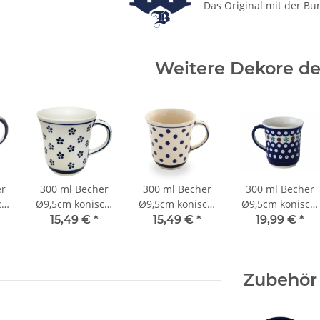
Das Original mit der Bu
Weitere Dekore des
er
300 ml Becher
300 ml Becher
300 ml Becher
h,
Ø9,5cm konisch,
Ø9,5cm konisch,
Ø9,5cm konisch,
leicht
leicht
leicht
15,49 €
*
15,49 €
*
19,99 €
*
n
geschwungen
geschwungen
geschwungen
Dekor 225
Dekor 37
Dekor 41
Zubehör