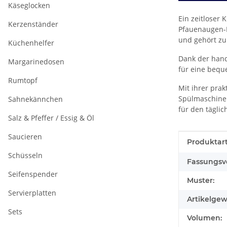
Käseglocken
Ein zeitloser
Kerzenständer
Pfauenaugen-M
und gehört zu
Küchenhelfer
Dank der hand
Margarinedosen
für eine bequ
Rumtopf
Mit ihrer prak
Spülmaschinen
Sahnekännchen
für den tägli
Salz & Pfeffer / Essig & Öl
Saucieren
Produkteig
Wert
Produktart
Schüsseln
Fassungsv
Seifenspender
Muster:
Servierplatten
Artikelgew
Sets
Volumen: