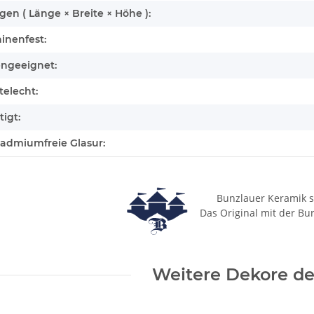
n ( Länge × Breite × Höhe ):
inenfest:
engeeignet:
elecht:
igt:
cadmiumfreie Glasur:
Bunzlauer Keramik s
Das Original mit der Bu
Weitere Dekore des