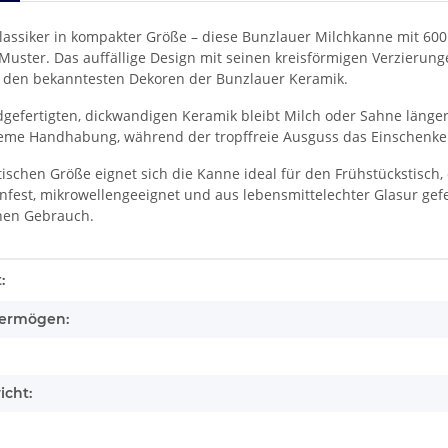
 Klassiker in kompakter Größe – diese Bunzlauer Milchkanne mit 6
uster. Das auffällige Design mit seinen kreisförmigen Verzierung
 den bekanntesten Dekoren der Bunzlauer Keramik.
gefertigten, dickwandigen Keramik bleibt Milch oder Sahne länger
eme Handhabung, während der tropffreie Ausguss das Einschenke
tischen Größe eignet sich die Kanne ideal für den Frühstückstisch,
fest, mikrowellengeeignet und aus lebensmittelechter Glasur gefer
chen Gebrauch.
enschaft
:
ermögen:
icht: