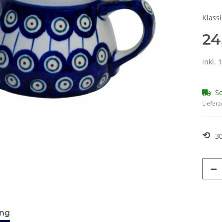
Klassi
24
inkl. 
So
Lieferz
⟲
3
ung