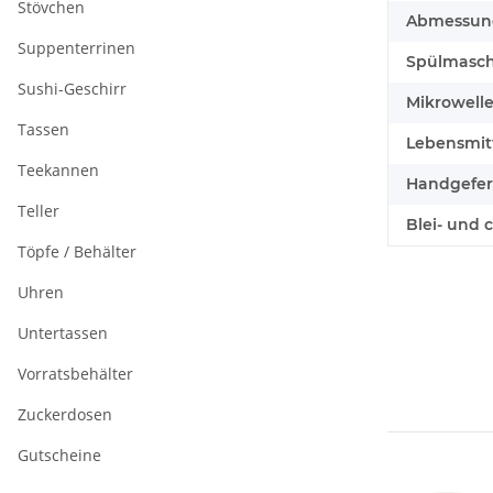
Stövchen
Abmessunge
Suppenterrinen
Spülmasch
Sushi-Geschirr
Mikrowell
Tassen
Lebensmitt
Teekannen
Handgefert
Teller
Blei- und 
Töpfe / Behälter
Uhren
Untertassen
Vorratsbehälter
Zuckerdosen
Gutscheine