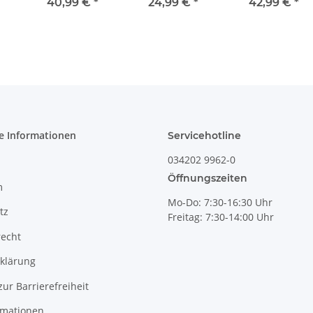
bauchige Form
Butter) Dekor 8
40,99 €
*
24,99 €
*
42,99 €
*
mit zwei
Henkeln und
flachem Deckel,
350 ml, Dekor 8
e Informationen
Servicehotline
034202 9962-0
Öffnungszeiten
m
Mo-Do: 7:30-16:30 Uhr
tz
Freitag: 7:30-14:00 Uhr
recht
klärung
zur Barrierefreiheit
rmationen