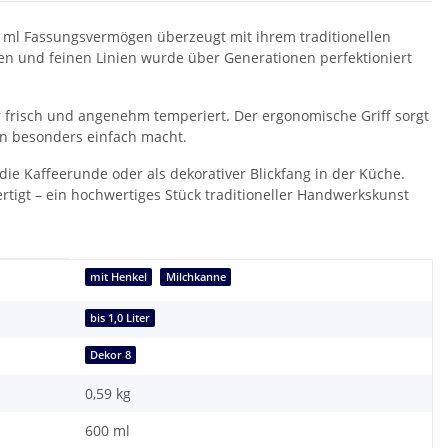
00 ml Fassungsvermögen überzeugt mit ihrem traditionellen
en und feinen Linien wurde über Generationen perfektioniert
 frisch und angenehm temperiert. Der ergonomische Griff sorgt
n besonders einfach macht.
 die Kaffeerunde oder als dekorativer Blickfang in der Küche.
tigt – ein hochwertiges Stück traditioneller Handwerkskunst
mit Henkel
Milchkanne
bis 1,0 Liter
Dekor 8
0,59
kg
600 ml