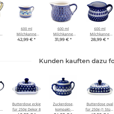
600 ml
600 ml
600 ml
Milchkanne
Milchkanne
Milchkanne
r
Sahnegießer
Sahnegießer
Sahnegießer
42,99 €
*
31,99 €
*
28,99 €
*
,
16,3x10,2 cm,
16,3x10,2 cm,
16,3x10,2 cm,
Dekor 1154a
Dekor 120
Dekor 166a
Kunden kauften dazu fo
Butterdose eckig
Zuckerdose,
Butterdose oval
or
für 250g Dekor 8
kompakt-
für 250g (1 Stück