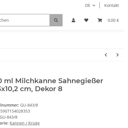
DE
Kontakt
0,00 €
0 ml Milchkanne Sahnegießer
3x10,2 cm, Dekor 8
elnummer:
GU-843/8
5907154028353
GU-843/8
orie:
Kannen / Krüge