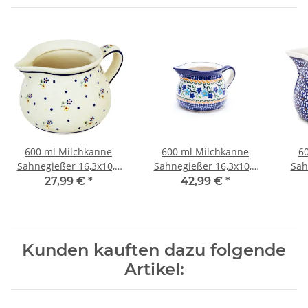
600 ml Milchkanne
600 ml Milchkanne
6
Sahnegießer 16,3x10,2
Sahnegießer 16,3x10,2
Sah
cm, Dekor 111
cm, Dekor 1154a
27,99 €
*
42,99 €
*
Kunden kauften dazu folgende
Artikel: