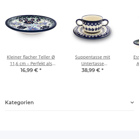
Kleiner flacher Teller Ø
Suppentasse mit
Es
11,6 cm – Perfekt als
Untertasse
A
Untertasse,
(Bouillonschüssel), 0,26
16,99 €
*
38,99 €
*
Teebeutelablage &
Liter Dekor 166a
Ø1
Servierteller Dekor
DU126
Kategorien