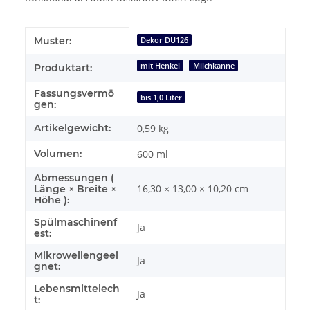
Produkteigenschaft
Wert
Muster:
Dekor DU126
mit Henkel
Milchkanne
Produktart:
Fassungsvermö
bis 1,0 Liter
gen:
Artikelgewicht:
0,59
kg
Volumen:
600 ml
Abmessungen (
16,30 × 13,00 × 10,20 cm
Länge × Breite ×
Höhe ):
Spülmaschinenf
Ja
est:
Mikrowellengeei
Ja
gnet:
Lebensmittelech
Ja
t: