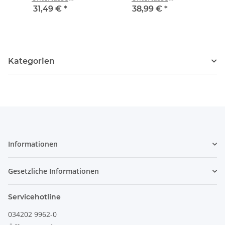
(Bouillonschüssel), 0,26
(Bouillonschüssel), 0,26
(Bou
31,49 €
*
38,99 €
*
Liter Dekor 120
Liter Dekor 166a
Kategorien
Informationen
Gesetzliche Informationen
Servicehotline
034202 9962-0