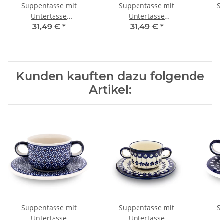
Suppentasse mit
Suppentasse mit
Untertasse
Untertasse
(Bouillonschüssel), 0,26
(Bouillonschüssel), 0,26
(Bou
31,49 €
*
31,49 €
*
Liter Dekor 111
Liter Dekor 1138
Kunden kauften dazu folgende
Artikel:
Suppentasse mit
Suppentasse mit
Untertasse
Untertasse