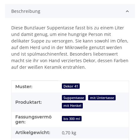
Beschreibung
Diese Bunzlauer Suppentasse fasst bis zu einem Liter
und damit genug, um eine hungrige Person mit
delikater Suppe zu versorgen. Sie kann sowohl im Ofen,
auf dem Herd und in der Mikrowelle genutzt werden
und ist spülmaschinenfest. Besonders liebenswert
macht sie ihr von Hand verziertes Dekor, dessen Farben
auf der weißen Keramik erstrahlen.
Produkteigenschaft
Wert
Muster:
Dekor 41
Suppentasse
mit Untertasse
Produktart:
mit Henkel
Fassungsvermö
bis 300 ml
gen:
Artikelgewicht:
0,70
kg