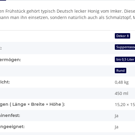
n Frühstück gehört typisch Deutsch lecker Honig vom Imker. Diese
 kann man ihn einsetzen, sondern natürlich auch als Schmalztopf, 
enschaft
Dekor 8
Suppentass
:
ermögen:
bis 0,5 Liter
Rund
icht:
0,48
kg
450 ml
n ( Länge × Breite × Höhe ):
15,20 × 1
inenfest:
Ja
engeeignet:
Ja