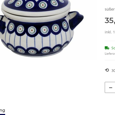
süßer
35
inkl. 
So
Lieferz
⟲
3
ung