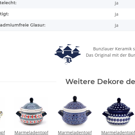
elecht:
Ja
igt:
Ja
cadmiumfreie Glasur:
Ja
Bunzlauer Keramik s
Das Original mit der Bu
Weitere Dekore des
opf
Marmeladentopf
Marmeladentopf
Marmeladentop