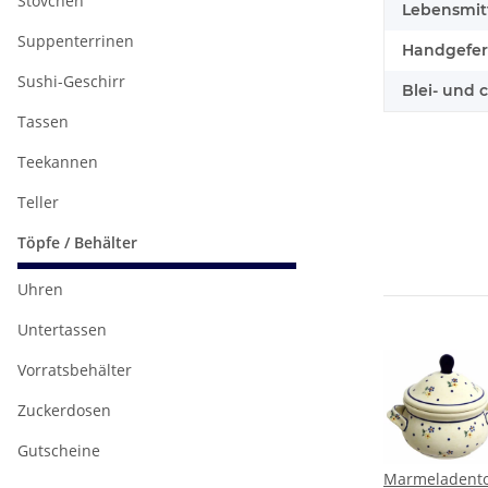
Stövchen
Lebensmitt
Suppenterrinen
Handgefert
Sushi-Geschirr
Blei- und 
Tassen
Teekannen
Teller
Töpfe / Behälter
Uhren
Untertassen
Vorratsbehälter
Zuckerdosen
Gutscheine
ntopf
Marmeladentopf
Marmeladentopf
Marmeladent