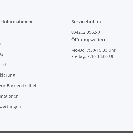
e Informationen
Servicehotline
034202 9962-0
Öffnungszeiten
m
Mo-Do: 7:30-16:30 Uhr
tz
Freitag: 7:30-14:00 Uhr
recht
klärung
zur Barrierefreiheit
rmationen
wertungen