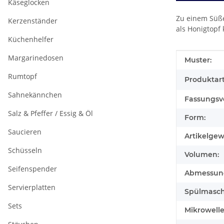
Käseglocken
Zu einem Süße
Kerzenständer
als Honigtopf
Küchenhelfer
Margarinedosen
Produkteig
Wert
Muster:
Rumtopf
Produktart
Sahnekännchen
Fassungsv
Salz & Pfeffer / Essig & Öl
Form:
Saucieren
Artikelgew
Schüsseln
Volumen:
Seifenspender
Abmessunge
Servierplatten
Spülmasch
Sets
Mikrowell