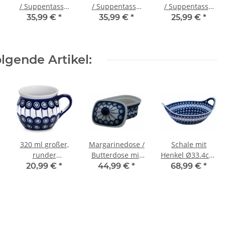
/ Suppentasse,
/ Suppentasse,
/ Suppentasse,
0,45L Ø 15,2 cm,
0,45L Ø 15,2 cm,
0,45L Ø 15,2 cm,
35,99 €
*
35,99 €
*
25,99 €
*
H = 12,9 cm,
H = 12,9 cm,
H = 12,9 cm,
Dekor 41
Dekor 42
Dekor Creme
lgende Artikel:
320 ml großer,
Margarinedose /
Schale mit
runder
Butterdose mit
Henkel Ø33.4cm,
Kugelbecher,Größe
Deckel für 250g,
H=12.5 cm, V=2,5
20,99 €
*
44,99 €
*
68,99 €
*
L, H 9,0 cm, Ø 8,5
Dekor 8
Liter, Dekor 8
cm, Dekor 8