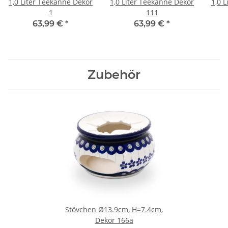
1,0 Liter Teekanne Dekor
1,0 Liter Teekanne Dekor
1,0 
1
111
63,99 €
*
63,99 €
*
Zubehör
Stövchen Ø13.9cm, H=7.4cm,
Dekor 166a