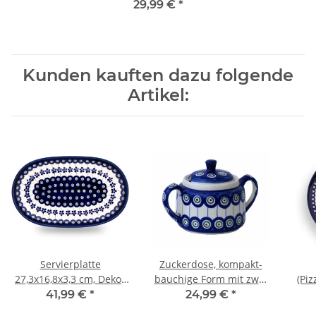
29,99 €
*
Kunden kauften dazu folgende
Artikel:
Servierplatte
Zuckerdose, kompakt-
27,3x16,8x3,3 cm, Dekor
bauchige Form mit zwei
(Pizzate
166a
Henkeln und flachem
H=
41,99 €
*
24,99 €
*
Deckel, 350 ml, Dekor 8