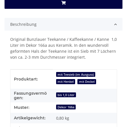
Beschreibung
Original Bunzlauer Teekanne / Kaffeekanne / Kanne 1,0
Liter im Dekor 166a aus Keramik. In den wundervoll
geformten Hals der Teekanne ist ein Sieb mit 7 Löchern
von ca. 2-3 mm Durchmesser integriert.
Produkteigenschaft
Wert
mit Teesieb (im Ausguss)
Produktart:
mit Henkel
mit Deckel
Fassungsvermö
bis 1,0 Liter
gen:
Muster:
Dekor 166a
Artikelgewicht:
0,80
kg