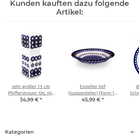
Kunden kauften dazu folgende
Artikel:
sehr großer 15 cm
Essteller tief
Ø
Pfefferstreuer XXL mit
(Suppenteller) [Form 1],
Schn
einem Loch Dekor 166a
Ø 22,5 cm, Dekor 166a
34,99 €
*
45,99 €
*
Kategorien