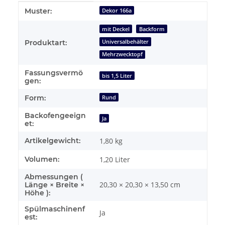
Produkteigenschaft
Wert
Muster:
Dekor 166a
mit Deckel
Backform
Universalbehälter
Produktart:
Mehrzwecktopf
Fassungsvermö
bis 1,5 Liter
gen:
Form:
Rund
Backofengeeign
Ja
et:
Artikelgewicht:
1,80
kg
Volumen:
1,20 Liter
Abmessungen (
20,30 × 20,30 × 13,50 cm
Länge × Breite ×
Höhe ):
Spülmaschinenf
Ja
est: