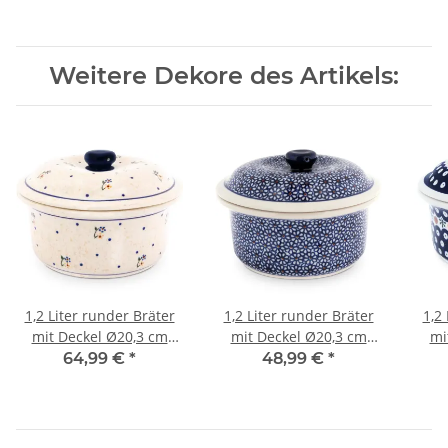
Weitere Dekore des Artikels:
1,2 Liter runder Bräter
1,2 Liter runder Bräter
1,2
mit Deckel Ø20,3 cm
mit Deckel Ø20,3 cm
mi
Dekor 111
Dekor 120
64,99 €
*
48,99 €
*