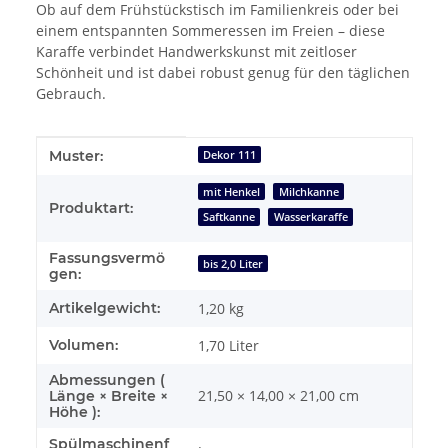
Ob auf dem Frühstückstisch im Familienkreis oder bei
einem entspannten Sommeressen im Freien – diese
Karaffe verbindet Handwerkskunst mit zeitloser
Schönheit und ist dabei robust genug für den täglichen
Gebrauch.
Produkteigenschaft
Wert
Muster:
Dekor 111
mit Henkel
Milchkanne
Produktart:
Saftkanne
Wasserkaraffe
Fassungsvermö
bis 2,0 Liter
gen:
Artikelgewicht:
1,20
kg
Volumen:
1,70 Liter
Abmessungen (
21,50 × 14,00 × 21,00 cm
Länge × Breite ×
Höhe ):
Spülmaschinenf