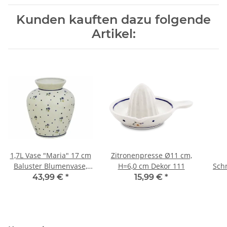
Kunden kauften dazu folgende
Artikel:
1,7L Vase "Maria" 17 cm
Zitronenpresse Ø11 cm,
Baluster Blumenvase,
H=6,0 cm Dekor 111
Schn
Dekor 111
28,5
43,99 €
*
15,99 €
*