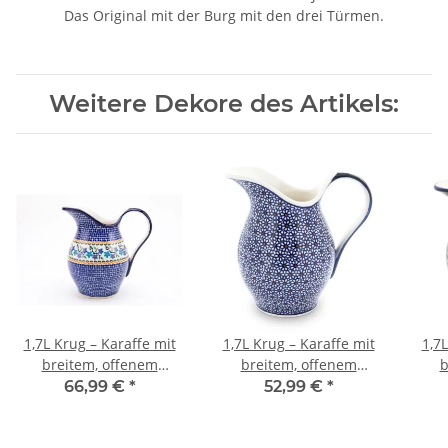
Das Original mit der Burg mit den drei Türmen.
Weitere Dekore des Artikels:
1,7L Krug – Karaffe mit
1,7L Krug – Karaffe mit
1,7L
breitem, offenem
breitem, offenem
b
Ausguss und fließender
Ausguss und fließender
Ausg
66,99 €
*
52,99 €
*
Form, Dekor 1154a
Form, Dekor 120
F