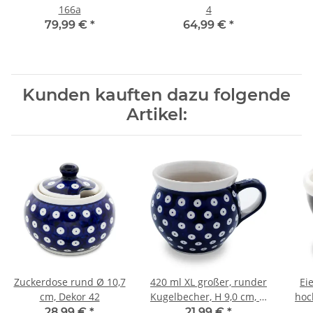
166a
4
79,99 €
*
64,99 €
*
Kunden kauften dazu folgende
Artikel:
Zuckerdose rund Ø 10,7
420 ml XL großer, runder
Ei
cm, Dekor 42
Kugelbecher, H 9,0 cm, Ø
hoc
9,5 cm, Dekor 42
28,99 €
*
21,99 €
*