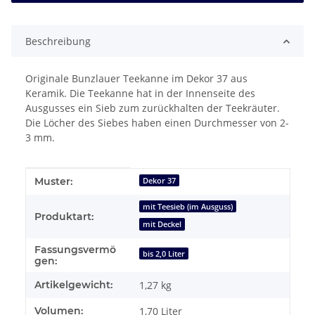
Beschreibung
Originale Bunzlauer Teekanne im Dekor 37 aus
Keramik. Die Teekanne hat in der Innenseite des
Ausgusses ein Sieb zum zurückhalten der Teekräuter.
Die Löcher des Siebes haben einen Durchmesser von 2-
3 mm.
Produkteigenschaft
Wert
Muster:
Dekor 37
mit Teesieb (im Ausguss)
Produktart:
mit Deckel
Fassungsvermö
bis 2,0 Liter
gen:
Artikelgewicht:
1,27
kg
Volumen:
1,70 Liter