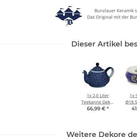
Bunzlauer Keramik s
Das Original mit der Bu
Dieser Artikel be
1x
2,0 Liter
1x
Teekanne Dekor
Ø18.5
120
cm, 
66,99 €
*
41
Weitere Dekore des