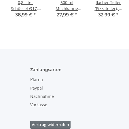
0,8 Liter
600 ml
flacher Teller
Schüssel Ø17,8
Milchkanne
(Pizzateller), Ø
cm robust,
Sahnegießer
27,2 cm,
38,99 €
*
27,99 €
*
32,99 €
*
dickwandig mit
16,3x10,2 cm,
H=3,0cm, Dekor
Innendekor
Dekor 42
120
[Form 1] Dekor
166a
Zahlungsarten
Klarna
Paypal
Nachnahme
Vorkasse
Vertrag widerrufen