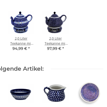
2,0 Liter
2,0 Liter
Teekanne mit
Teekanne mit
Stövchen Dekor
Stövchen Dekor
94,99 €
*
97,99 €
*
41
42
lgende Artikel: