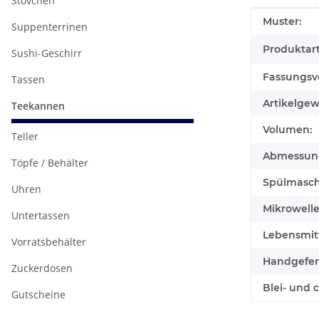
Stövchen
Produkteig
Wert
Muster:
Suppenterrinen
Produktart
Sushi-Geschirr
Fassungsv
Tassen
Artikelgew
Teekannen
Volumen:
Teller
Abmessunge
Töpfe / Behälter
Spülmasch
Uhren
Mikrowell
Untertassen
Lebensmitt
Vorratsbehälter
Handgefert
Zuckerdosen
Blei- und 
Gutscheine