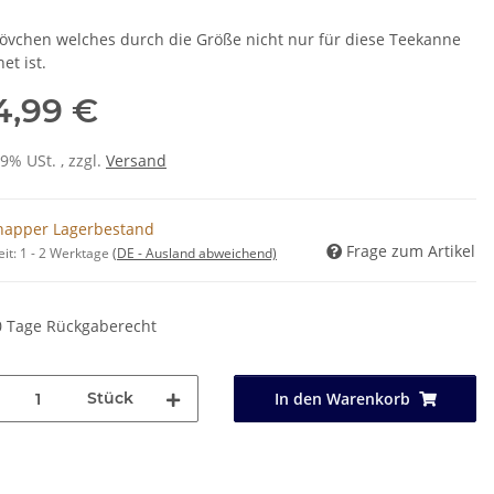
tövchen welches durch die Größe nicht nur für diese Teekanne
et ist.
4,99 €
19% USt. , zzgl.
Versand
napper Lagerbestand
Frage zum Artikel
eit:
1 - 2 Werktage
(DE - Ausland abweichend)
0 Tage Rückgaberecht
Stück
In den Warenkorb