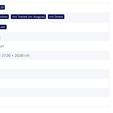
120
övchen
mit Teesieb (im Ausguss)
mit Deckel
Liter
g
ter
× 27,00 × 26,00 cm