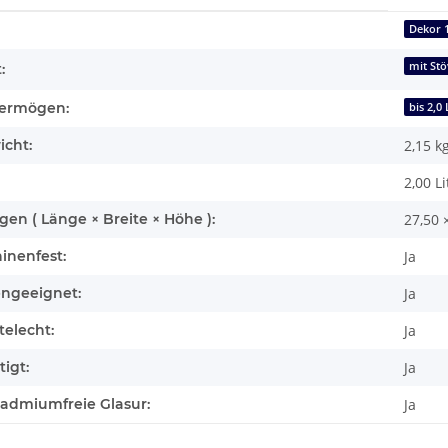
enschaft
Dekor 
mit St
:
ermögen:
bis 2,0 
icht:
2,15
k
2,00 Li
n ( Länge × Breite × Höhe ):
27,50 
inenfest:
Ja
engeeignet:
Ja
elecht:
Ja
igt:
Ja
cadmiumfreie Glasur:
Ja