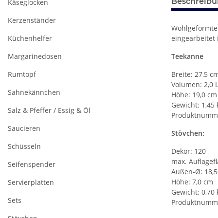
Beschreib
Käseglocken
Kerzenständer
Wohlgeformte 
Küchenhelfer
eingearbeitet 
Margarinedosen
Teekanne
Rumtopf
Breite: 27,5 c
Volumen: 2,0 L
Sahnekännchen
Höhe: 19,0 cm
Gewicht: 1,45 
Salz & Pfeffer / Essig & Öl
Produktnumme
Saucieren
Stövchen:
Schüsseln
Dekor: 120
max. Auflagef
Seifenspender
Außen-Ø: 18,
Höhe: 7,0 cm
Servierplatten
Gewicht: 0,70 
Sets
Produktnumme