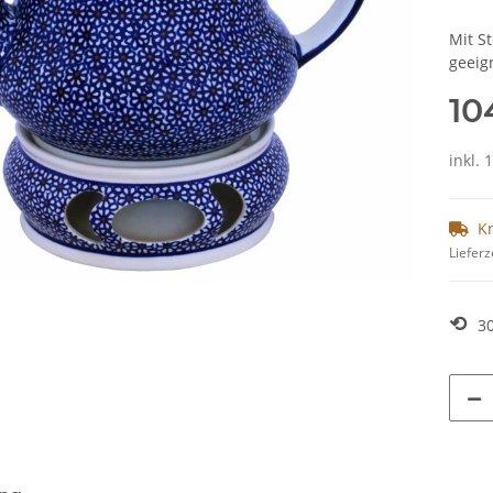
Mit S
geeign
10
inkl. 
K
Lieferz
⟲
3