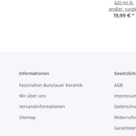
420 ml XL
großer, rund
Kugelbecher,
19,99 €
*
9,0 cm, Ø 9,5 
Dekor 120
Informationen
Gesetzlich
Faszination Bunzlauer Keramik
AGB
Wir über uns
Impressu
Versandinformationen
Datenschu
Sitemap
Widerrufs
Garantieer