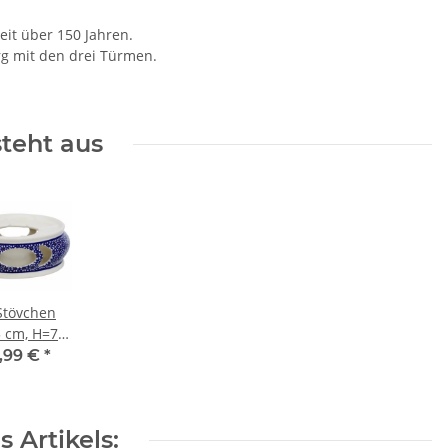
eit über 150 Jahren.
rg mit den drei Türmen.
steht aus
Stövchen
 cm, H=7.0
Dekor 120
,99 €
*
 Artikels: