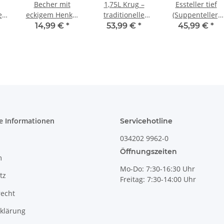
Becher mit
1,75L Krug –
Essteller tief
er
eckigem Henkel
traditionelle
(Suppenteller)
 H
Ø8,0 cm, H =
Kanne mit
[Form 1], Ø 22,5
14,99 €
*
53,99 €
*
45,99 €
*
cm,
9,20 cm, V 0,25
bauchiger Form
cm, Dekor 166a
Liter, Dekor 120
& schmalem
Hals, Dekor 120
e Informationen
Servicehotline
034202 9962-0
Öffnungszeiten
m
Mo-Do: 7:30-16:30 Uhr
tz
Freitag: 7:30-14:00 Uhr
recht
klärung