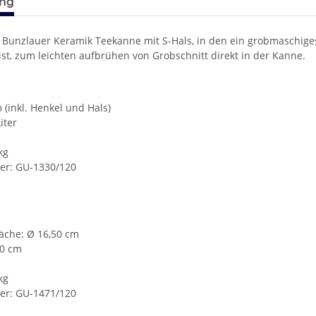
ung
Bunzlauer Keramik Teekanne mit S-Hals, in den ein grobmaschiges
ist, zum leichten aufbrühen von Grobschnitt direkt in der Kanne.
m (inkl. Henkel und Hals)
iter
kg
r: GU-1330/120
läche: Ø 16,50 cm
50 cm
kg
r: GU-1471/120