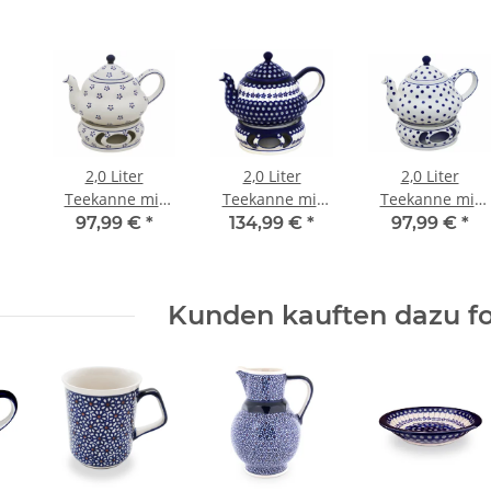
2,0 Liter
2,0 Liter
2,0 Liter
Teekanne mit
Teekanne mit
Teekanne mit
Stövchen Dekor
Stövchen Dekor
Stövchen Dekor
97,99 €
*
134,99 €
*
97,99 €
*
1
166a
37
Kunden kauften dazu fo