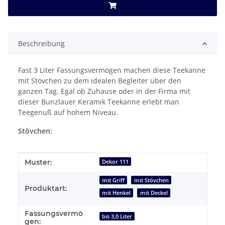
Beschreibung
Fast 3 Liter Fassungsvermögen machen diese Teekanne
mit Stövchen zu dem idealen Begleiter über den
ganzen Tag. Egal ob Zuhause oder in der Firma mit
dieser Bunzlauer Keramik Teekanne erlebt man
Teegenuß auf hohem Niveau.
Stövchen:
Produkteigenschaft
Wert
Muster:
Dekor 111
mit Griff
mit Stövchen
Produktart:
mit Henkel
mit Deckel
Fassungsvermö
bis 3,0 Liter
gen: