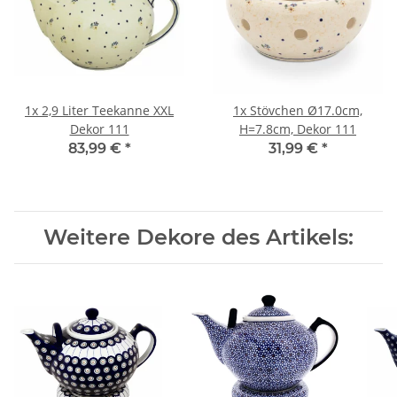
1x
2,9 Liter Teekanne XXL
1x
Stövchen Ø17.0cm,
Dekor 111
H=7.8cm, Dekor 111
83,99 €
*
31,99 €
*
Weitere Dekore des Artikels: