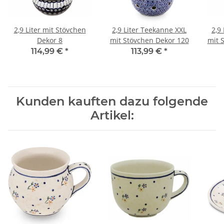
2,9 Liter mit Stövchen
2,9 Liter Teekanne XXL
2,9
Dekor 8
mit Stövchen Dekor 120
mit 
114,99 €
*
113,99 €
*
Kunden kauften dazu folgende
Artikel: