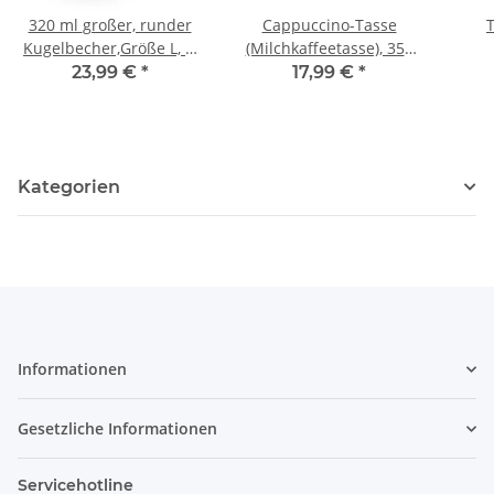
320 ml großer, runder
Cappuccino-Tasse
Kugelbecher,Größe L, H
(Milchkaffeetasse), 350
9,0 cm, Ø 8,5 cm, Dekor
ml, Ø10 cm Dekor 111
23,99 €
*
17,99 €
*
111
6,
Kategorien
Informationen
Gesetzliche Informationen
Servicehotline