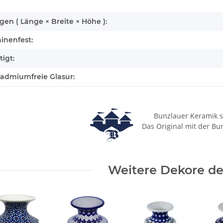
n ( Länge × Breite × Höhe ):
inenfest:
igt:
cadmiumfreie Glasur:
Bunzlauer Keramik s
Das Original mit der Bu
Weitere Dekore des