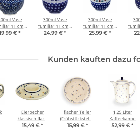
300ml Vase
300ml Vase
300ml Vase
30
ilia" 11 cm –
"Emilia" 11 cm –
"Emilia" 11 cm –
"Emil
umenvase für
Blumenvase für
Blumenvase für
Blum
19,99 €
*
24,99 €
*
25,99 €
*
22
dermeierstrauß,
Biedermeierstrauß,
Biedermeierstrauß,
Biede
Dekor 120
Dekor 166a
Dekor 41
D
Kunden kauften dazu fo
k
Eierbecher
flacher Teller
1,25 Liter
im
klassisch flach
(Frühstücksteller),
Kaffeekanne
ten
Ø11,20cm x
Ø19.5 cm, H=2.4
Dekor 111
15,49 €
*
15,99 €
*
52,99 €
*
ign,
H2,0cm Dekor
cm, Dekor 111
111