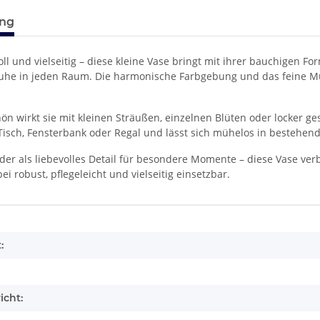
ung
oll und vielseitig – diese kleine Vase bringt mit ihrer bauchigen 
e in jeden Raum. Die harmonische Farbgebung und das feine Mu
ön wirkt sie mit kleinen Sträußen, einzelnen Blüten oder locker g
 Tisch, Fensterbank oder Regal und lässt sich mühelos in bestehen
oder als liebevolles Detail für besondere Momente – diese Vase ve
ei robust, pflegeleicht und vielseitig einsetzbar.
enschaft
:
icht: