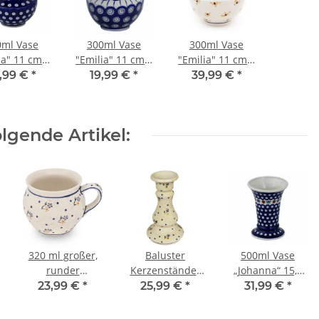
0ml Vase
300ml Vase
300ml Vase
ia" 11 cm –
"Emilia" 11 cm –
"Emilia" 11 cm –
envase für
Blumenvase für
Blumenvase für
,99 €
*
19,99 €
*
39,99 €
*
rmeierstrauß,
Biedermeierstrauß,
Biedermeierstrauß,
ekor 42
Dekor 8
Dekor ART-297
lgende Artikel:
320 ml großer,
Baluster
500ml Vase
runder
Kerzenständer
„Johanna“ 15,6
Kugelbecher,Größe
Ø10 cm,16,7 cm
cm –
23,99 €
*
25,99 €
*
31,99 €
*
L, H 9,0 cm, Ø 8,5
hoch, Dekor 111
Blumenvase,
cm, Dekor 111
Dekor 41