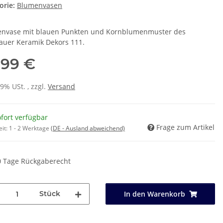
orie:
Blumenvasen
nvase mit blauen Punkten und Kornblumenmuster des
auer Keramik Dekors 111.
,99 €
19% USt. , zzgl.
Versand
fort verfügbar
Frage zum Artikel
eit:
1 - 2 Werktage
(DE - Ausland abweichend)
0 Tage Rückgaberecht
Stück
In den Warenkorb