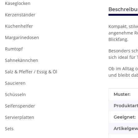
Käseglocken
Beschreib
Kerzenständer
Küchenhelfer
Kompakt, stilv
angenehme Ruh
Margarinedosen
Blickfang.
Rumtopf
Besonders sch
sich ideal für
Sahnekännchen
Ob im Alltag 
Salz & Pfeffer / Essig & Öl
und bleibt dab
Saucieren
Produkteig
Wert
Schüsseln
Muster:
Seifenspender
Produktart
Servierplatten
Geeignet:
Sets
Artikelgew