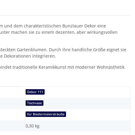
Form und dem charakteristischen Bunzlauer Dekor eine
ster machen sie zu einem dezenten, aber wirkungsvollen
esteckten Gartenblumen. Durch ihre handliche Größe eignet sie
de Dekorationen integrieren.
rbindet traditionelle Keramikkunst mit moderner Wohnästhetik
Dekor 111
Tischvase
für Biedermeiersträuße
0,30
kg