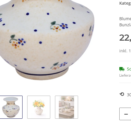
Kateg
Blume
Bunzl
22
inkl. 
So
Lieferz
⟲
3