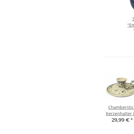
"Em
Bl
Bie
Chamberstic
Kerzenhalter 
althergebrach
29,99 €
*
Nachttischdes
Dekor 111