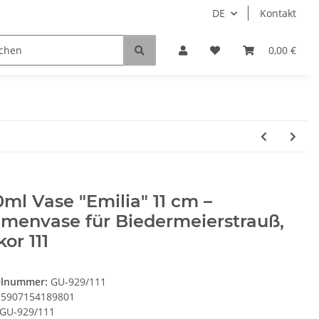
DE
Kontakt
0,00 €
ml Vase "Emilia" 11 cm –
menvase für Biedermeierstrauß,
or 111
elnummer:
GU-929/111
5907154189801
GU-929/111