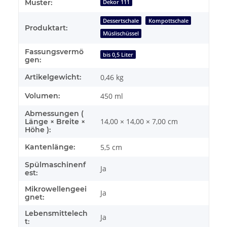
Produkteigenschaft
Wert
Muster:
Dekor 111
Dessertschale
Kompottschale
Produktart:
Müslischüssel
Fassungsvermö
bis 0,5 Liter
gen:
Artikelgewicht:
0,46
kg
Volumen:
450 ml
Abmessungen (
14,00 × 14,00 × 7,00 cm
Länge × Breite ×
Höhe ):
Kantenlänge:
5,5 cm
Spülmaschinenf
Ja
est:
Mikrowellengeei
Ja
gnet:
Lebensmittelech
Ja
t: