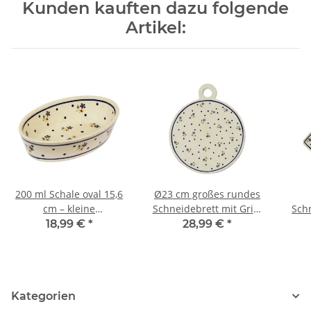
Kunden kauften dazu folgende
Artikel:
200 ml Schale oval 15,6
Ø23 cm großes rundes
cm – kleine
Schneidebrett mit Griff,
Schn
Servierschüssel für
Dekor 111
28,
18,99 €
*
28,99 €
*
Oliven, Antipasti & Dips
– 4 cm Rand – Dekor 111
Kategorien