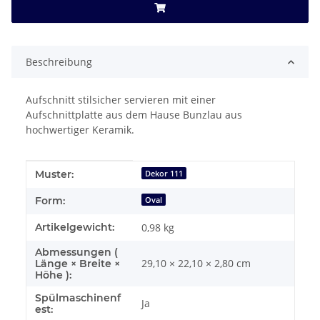
Beschreibung
Aufschnitt stilsicher servieren mit einer
Aufschnittplatte aus dem Hause Bunzlau aus
hochwertiger Keramik.
Produkteigenschaft
Wert
Muster:
Dekor 111
Form:
Oval
Artikelgewicht:
0,98
kg
Abmessungen (
29,10 × 22,10 × 2,80 cm
Länge × Breite ×
Höhe ):
Spülmaschinenf
Ja
est: