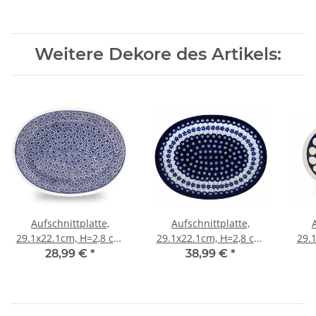
Weitere Dekore des Artikels:
Aufschnittplatte,
Aufschnittplatte,
29.1x22.1cm, H=2,8 cm,
29.1x22.1cm, H=2,8 cm,
29.
Dekor 120
Dekor 166a
28,99 €
*
38,99 €
*