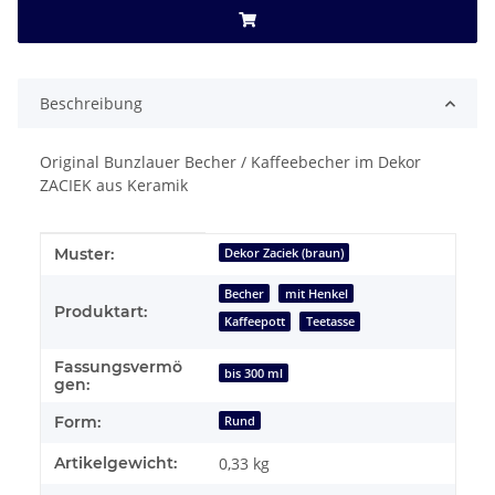
Beschreibung
Original Bunzlauer Becher / Kaffeebecher im Dekor
ZACIEK aus Keramik
Produkteigenschaft
Wert
Muster:
Dekor Zaciek (braun)
Becher
mit Henkel
Produktart:
Kaffeepott
Teetasse
Fassungsvermö
bis 300 ml
gen:
Form:
Rund
Artikelgewicht:
0,33
kg