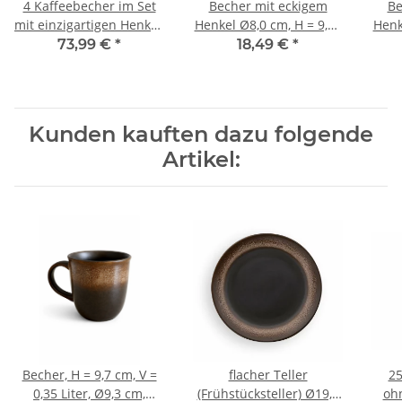
4 Kaffeebecher im Set
Becher mit eckigem
Be
mit einzigartigen Henkel,
Henkel Ø8,0 cm, H = 9,20
Henk
V=0.25 Liter
cm, V 0,25 Liter, Dekor
cm,
73,99 €
*
18,49 €
*
111
Kunden kauften dazu folgende
Artikel:
Becher, H = 9,7 cm, V =
flacher Teller
25
0,35 Liter, Ø9,3 cm,
(Frühstücksteller) Ø19,5
oh