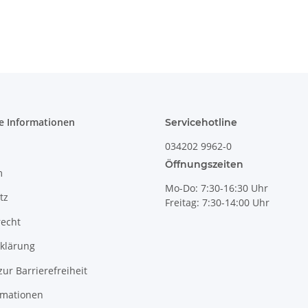
8
Ø14,4 cm, H 8,0
9,0 cm, Ø 9,5 cm,
cm – klassisch
Dekor 41
kompakt,
gedrungen,
Dekor 166a
e Informationen
Servicehotline
034202 9962-0
Öffnungszeiten
m
Mo-Do: 7:30-16:30 Uhr
tz
Freitag: 7:30-14:00 Uhr
recht
klärung
zur Barrierefreiheit
rmationen