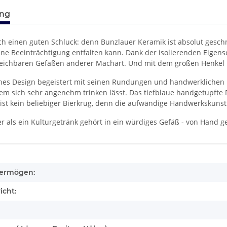
ung
ch einen guten Schluck: denn Bunzlauer Keramik ist absolut gesch
e Beeinträchtigung entfalten kann. Dank der isolierenden Eigensch
eichbaren Gefäßen anderer Machart. Und mit dem großen Henkel ha
es Design begeistert mit seinen Rundungen und handwerklichen De
em sich sehr angenehm trinken lässt. Das tiefblaue handgetupfte 
 ist kein beliebiger Bierkrug, denn die aufwändige Handwerkskunst
er als ein Kulturgetränk gehört in ein würdiges Gefäß - von Hand ge
enschaft
ermögen:
icht: