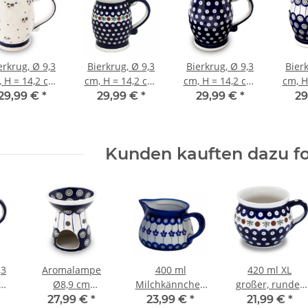
erkrug, Ø 9,3
Bierkrug, Ø 9,3
Bierkrug, Ø 9,3
Bierk
 H = 14,2 cm,
cm, H = 14,2 cm,
cm, H = 14,2 cm,
cm, H
= 0,65 Liter,
V = 0,65 Liter,
V = 0,65 Liter,
V = 
29,99 €
*
29,99 €
*
29,99 €
*
29
Dekor 111
Dekor 41
Dekor 42
D
Kunden kauften dazu fo
,3
Aromalampe
400 ml
420 ml XL
cm,
Ø8,9 cm
Milchkännchen
großer, runder
,
H=10,4cm Dekor
Sahnekännchen
Kugelbecher, H
27,99 €
*
23,99 €
*
21,99 €
*