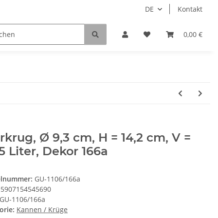
DE
Kontakt
0,00 €
rkrug, Ø 9,3 cm, H = 14,2 cm, V =
5 Liter, Dekor 166a
elnummer:
GU-1106/166a
5907154545690
GU-1106/166a
orie:
Kannen / Krüge