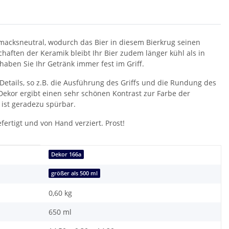
macksneutral, wodurch das Bier in diesem Bierkrug seinen
aften der Keramik bleibt Ihr Bier zudem länger kühl als in
ben Sie Ihr Getränk immer fest im Griff.
tails, so z.B. die Ausführung des Griffs und die Rundung des
Dekor ergibt einen sehr schönen Kontrast zur Farbe der
 ist geradezu spürbar.
fertigt und von Hand verziert. Prost!
Dekor 166a
größer als 500 ml
0,60
kg
650 ml