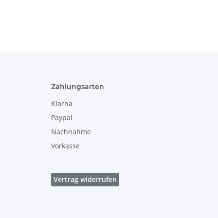
14,3 cm , Dekor
mit Griff, Dekor
166a
166a
Zahlungsarten
Klarna
Paypal
Nachnahme
Vorkasse
Vertrag widerrufen