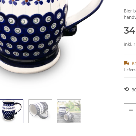
Bier 
handv
34
inkl. 
K
Lieferz
⟲
3