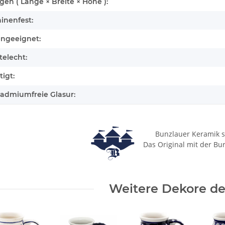
n ( Länge × Breite × Höhe ):
inenfest:
engeeignet:
elecht:
igt:
cadmiumfreie Glasur:
Bunzlauer Keramik s
Das Original mit der Bu
Weitere Dekore des