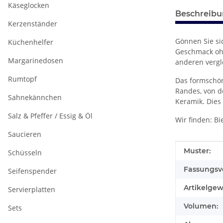
Käseglocken
Beschreib
Kerzenständer
Gönnen Sie si
Küchenhelfer
Geschmack ohn
Margarinedosen
anderen vergl
Rumtopf
Das formschön
Randes, von d
Sahnekännchen
Keramik. Dies
Salz & Pfeffer / Essig & Öl
Wir finden: Bi
Saucieren
Produkteig
Wert
Muster:
Schüsseln
Fassungsv
Seifenspender
Artikelgew
Servierplatten
Volumen:
Sets