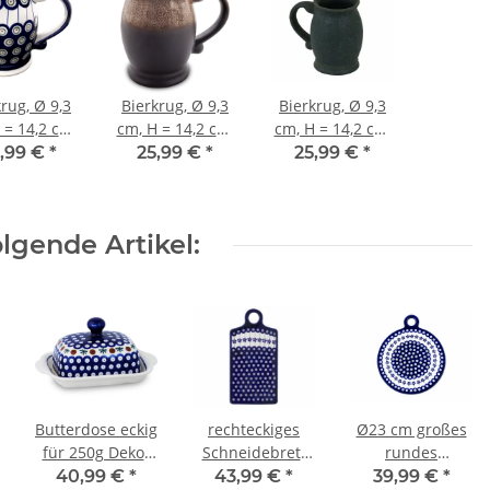
rug, Ø 9,3
Bierkrug, Ø 9,3
Bierkrug, Ø 9,3
 = 14,2 cm,
cm, H = 14,2 cm,
cm, H = 14,2 cm,
0,65 Liter,
V = 0,65 Liter,
V = 0,65 Liter,
,99 €
*
25,99 €
*
25,99 €
*
ekor 8
Dekor ZACIEK
Dekor ZIELON
lgende Artikel:
Butterdose eckig
rechteckiges
Ø23 cm großes
für 250g Dekor
Schneidebrett
rundes
41
mit Griff 28,5 x
Schneidebrett
40,99 €
*
43,99 €
*
39,99 €
*