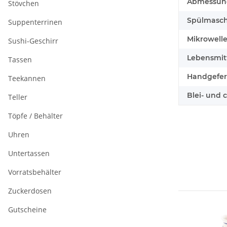
Abmessunge
Stövchen
Spülmasch
Suppenterrinen
Mikrowell
Sushi-Geschirr
Lebensmitt
Tassen
Handgefert
Teekannen
Blei- und 
Teller
Töpfe / Behälter
Uhren
Untertassen
Vorratsbehälter
Zuckerdosen
Gutscheine