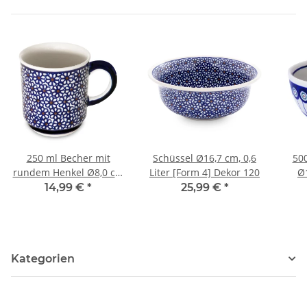
250 ml Becher mit
Schüssel Ø16,7 cm, 0,6
500
rundem Henkel Ø8,0 cm
Liter [Form 4] Dekor 120
Ø
Dekor 120
14,99 €
*
25,99 €
*
Kategorien