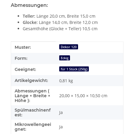
Abmessungen:
Teller:
Länge 20,0 cm, Breite 15,0 cm
Glocke:
Länge 14,0 cm, Breite 12,0 cm
Gesamthöhe (Glocke + Teller) 10,5 cm
Produkteigenschaft
Wert
Muster:
Dekor 120
Form:
Eckig
Geeignet:
für 1 Stück (250g)
Artikelgewicht:
0,81
kg
Abmessungen (
20,00 × 15,00 × 10,50 cm
Länge × Breite ×
Höhe ):
Spülmaschinenf
Ja
est:
Mikrowellengeei
Ja
gnet: