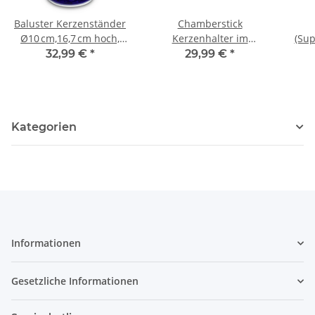
Baluster Kerzenständer
Chamberstick
Ø10 cm,16,7 cm hoch,
Kerzenhalter im
(Sup
Dekor 166a
althergebrachten
Ø 2
32,99 €
*
29,99 €
*
Nachttischdesign, Dekor
42
Kategorien
Informationen
Gesetzliche Informationen