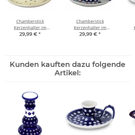
Chamberstick
Chamberstick
Kerzenhalter im
Kerzenhalter im
althergebrachten
althergebrachten
a
29,99 €
*
29,99 €
*
Nachttischdesign, Dekor
Nachttischdesign, Dekor
Nach
111
41
Kunden kauften dazu folgende
Artikel: