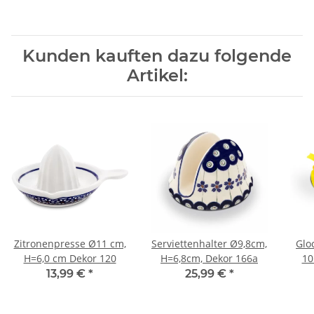
Kunden kauften dazu folgende
Artikel:
Zitronenpresse Ø11 cm,
Serviettenhalter Ø9,8cm,
Glo
H=6,0 cm Dekor 120
H=6,8cm, Dekor 166a
10
13,99 €
*
25,99 €
*