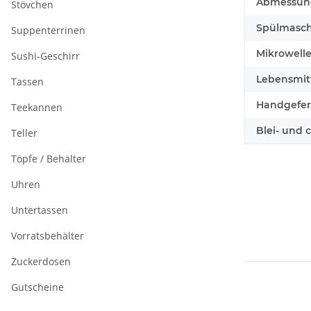
Abmessunge
Stövchen
Spülmasch
Suppenterrinen
Mikrowell
Sushi-Geschirr
Lebensmitt
Tassen
Handgefert
Teekannen
Blei- und 
Teller
Töpfe / Behälter
Uhren
Untertassen
Vorratsbehälter
Zuckerdosen
Gutscheine