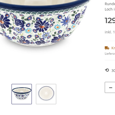
Runde
Loch i
12
inkl. 
K
Lieferz
⟲
3