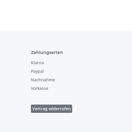
120
Ø=11.80/16.00
cm, 0.2 L, Dekor
120
Zahlungsarten
Klarna
Paypal
Nachnahme
Vorkasse
Vertrag widerrufen