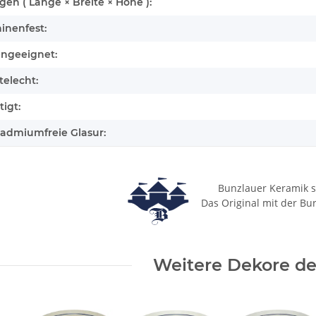
n ( Länge × Breite × Höhe ):
inenfest:
engeeignet:
elecht:
igt:
cadmiumfreie Glasur:
Bunzlauer Keramik s
Das Original mit der Bu
Weitere Dekore des