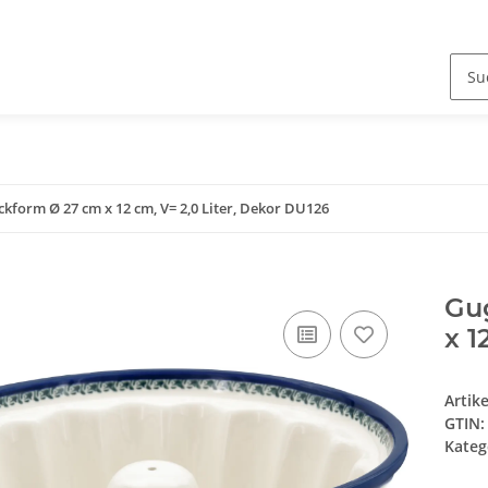
kform Ø 27 cm x 12 cm, V= 2,0 Liter, Dekor DU126
Gu
x 1
Artik
GTIN:
Kateg