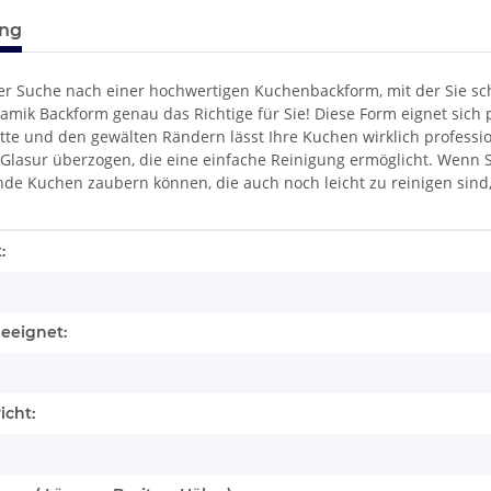
ung
der Suche nach einer hochwertigen Kuchenbackform, mit der Sie s
amik Backform genau das Richtige für Sie! Diese Form eignet sich
itte und den gewälten Rändern lässt Ihre Kuchen wirklich professi
Glasur überzogen, die eine einfache Reinigung ermöglicht. Wenn S
e Kuchen zaubern können, die auch noch leicht zu reinigen sind
enschaft
:
eeignet:
icht: