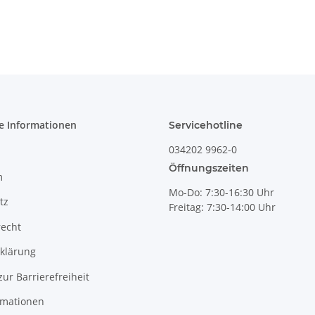
Ø11,80/16,00
cm, 0,2 Ltr.
Dekor 42
e Informationen
Servicehotline
034202 9962-0
Öffnungszeiten
m
Mo-Do: 7:30-16:30 Uhr
tz
Freitag: 7:30-14:00 Uhr
recht
klärung
zur Barrierefreiheit
rmationen