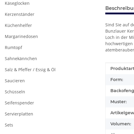
Käseglocken
Beschreib
Kerzenständer
Sind Sie auf 
Küchenhelfer
Bunzlauer Ker
Margarinedosen
Loch in der M
hochwertigen 
Rumtopf
atemberaubend
Sahnekännchen
Produkteig
Wert
Produktart
Salz & Pfeffer / Essig & Öl
Form:
Saucieren
Backofeng
Schüsseln
Muster:
Seifenspender
Artikelgew
Servierplatten
Volumen:
Sets