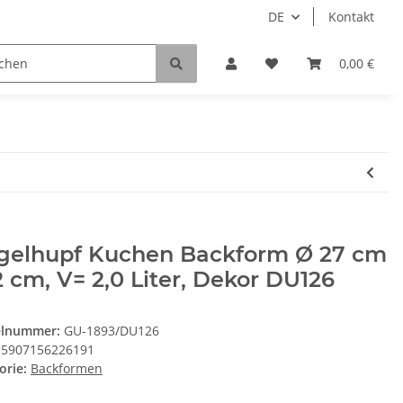
DE
Kontakt
0,00 €
gelhupf Kuchen Backform Ø 27 cm
2 cm, V= 2,0 Liter, Dekor DU126
elnummer:
GU-1893/DU126
5907156226191
orie:
Backformen