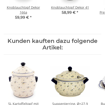
Knoblauchtopf Dekor
Knoblauchtopf Dekor 41
166a
Pr
58,99 €
*
59,99 €
*
Kunden kauften dazu folgende
Artikel:
5L Kartoffeltopf mit
Suppenterrine, Ø=27.9
Bu