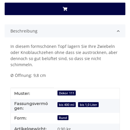
Beschreibung
In diesem formschönen Topf lagern Sie Ihre Zwiebeln
oder Knoblauchzehen ohne dass sie austrocknen, aber
dennoch so gut belüftet sind, so dass sie nicht
schimmeln.
Ø Öffnung: 9,8 cm
Produkteigenschaft
Wert
Muster:
Dekor 111
Fassungsvermö
bis 400 ml
bis 1,0 Liter
gen:
Form:
Rund
Artikelgewicht:
0,90
kg