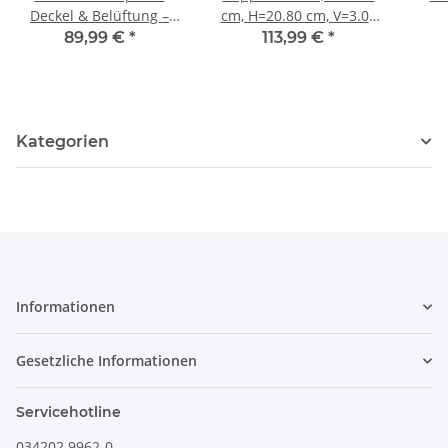
Deckel & Belüftung –
cm, H=20.80 cm, V=3.00
Vorratsdose für
Liter, Dekor 111
89,99 €
*
113,99 €
*
Zwiebeln, Brot, Dekor
111
Kategorien
Informationen
Gesetzliche Informationen
Servicehotline
034202 9962-0