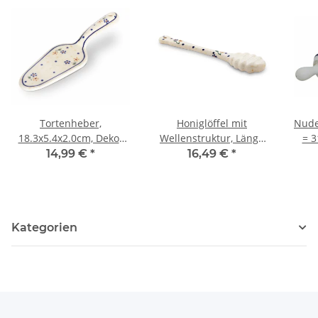
Tortenheber,
Honiglöffel mit
Nude
18.3x5.4x2.0cm, Dekor
Wellenstruktur, Länge
= 3
111
17,9 cm, Ø: 3,5 cm, Dekor
14,99 €
*
16,49 €
*
111
Kategorien