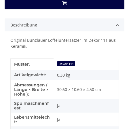
Beschreibung
Original Bunzlauer Löffeluntersätzer im Dekor 111 aus
Keramik.
Produkteigenschaft
Wert
Muster:
Dekor 111
Artikelgewicht:
0,30
kg
Abmessungen (
30,60 × 10,60 × 4,50 cm
Länge × Breite ×
Höhe ):
Spülmaschinenf
Ja
est:
Lebensmittelech
Ja
t: