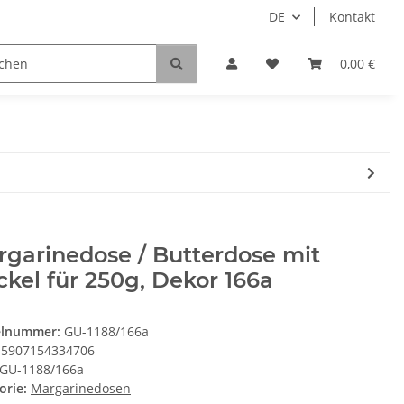
DE
Kontakt
0,00 €
garinedose / Butterdose mit
kel für 250g, Dekor 166a
elnummer:
GU-1188/166a
5907154334706
GU-1188/166a
orie:
Margarinedosen