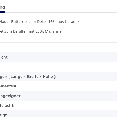
ung
zlauer Butterdose im Dekor 166a aus Keramik.
net zum befüllen mit 250g Magarine.
enschaft
icht:
n ( Länge × Breite × Höhe ):
inenfest:
engeeignet:
elecht:
igt: