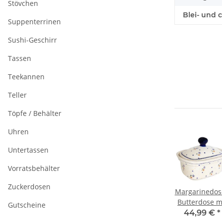
Stövchen
Blei- und 
Suppenterrinen
Sushi-Geschirr
Tassen
Teekannen
Teller
Töpfe / Behälter
Uhren
Untertassen
Vorratsbehälter
Zuckerdosen
ose /
Margarinedose /
Margarinedose /
Margarinedos
 mit
Butterdose mit
Butterdose mit
Butterdose m
Gutscheine
250g,
Deckel für 250g,
Deckel für 250g,
Deckel für 25
€
*
30,99 €
*
24,99 €
*
44,99 €
*