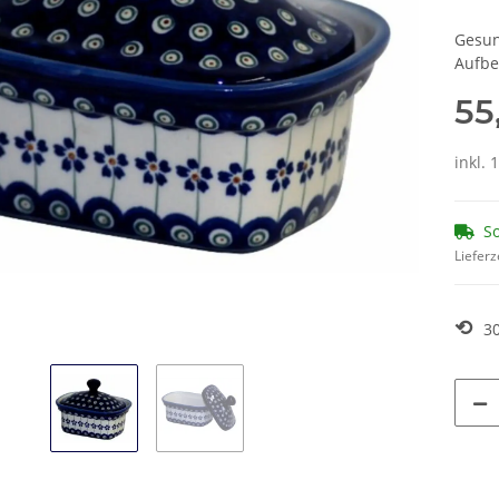
Gesun
Aufbe
55
inkl. 
So
Lieferz
⟲
3