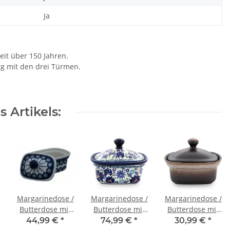
Ja
eit über 150 Jahren.
rg mit den drei Türmen.
 Artikels:
Margarinedose /
Margarinedose /
Margarinedose /
Butterdose mit
Butterdose mit
Butterdose mit
Deckel für 250g,
Deckel für 250g,
Deckel für 250g,
44,99 €
*
74,99 €
*
30,99 €
*