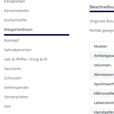
Käseglocken
Beschreib
Kerzenständer
Küchenhelfer
Originale Bun
Margarinedosen
Perfekt geeig
Rumtopf
Produkteig
Wert
Muster:
Sahnekännchen
Artikelgew
Salz & Pfeffer / Essig & Öl
Volumen:
Saucieren
Abmessunge
Schüsseln
Spülmasch
Seifenspender
Mikrowell
Servierplatten
Lebensmitt
Sets
Handgefert