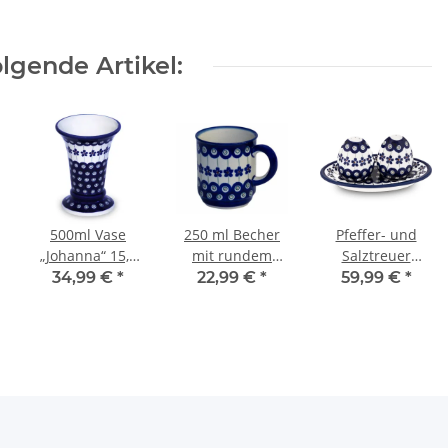
Dekor 8
Dekor DU126
Dekor ZACIEK
lgende Artikel:
500ml Vase
250 ml Becher
Pfeffer- und
„Johanna“ 15,6
mit rundem
Salztreuer
cm –
Henkel Ø8,0 cm
7,1x6,4cm auf
34,99 €
*
22,99 €
*
59,99 €
*
Blumenvase,
Dekor 166a
einem
Dekor 166a
Untersetzer im
Dekor 166a