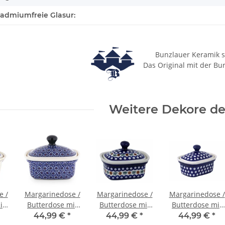
cadmiumfreie Glasur:
Bunzlauer Keramik s
Das Original mit der Bu
Weitere Dekore des
e /
Margarinedose /
Margarinedose /
Margarinedose /
it
Butterdose mit
Butterdose mit
Butterdose mit
0g,
Deckel für 250g,
Deckel für 250g,
Deckel für 250g,
44,99 €
*
44,99 €
*
44,99 €
*