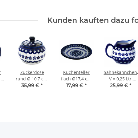
Dekor 120
Dekor 41
Dekor 42
Kunden kauften dazu fo
r
Zuckerdose
Kuchenteller
Sahnekännchen,
er),
rund Ø 10,7 cm,
flach Ø17,4 cm,
V = 0,25 Ltr.
2,4
Dekor 166a
Dekor 166a
9,3x12cm, H =
35,99 €
*
17,99 €
*
25,99 €
*
6a
8,6 cm, Dekor
166a