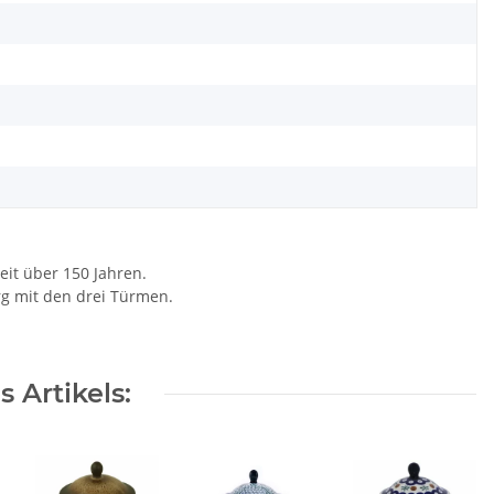
a
a
a
a
a
eit über 150 Jahren.
rg mit den drei Türmen.
 Artikels: