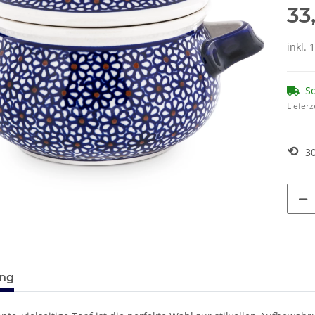
33
inkl. 
So
Lieferz
⟲
3
ung