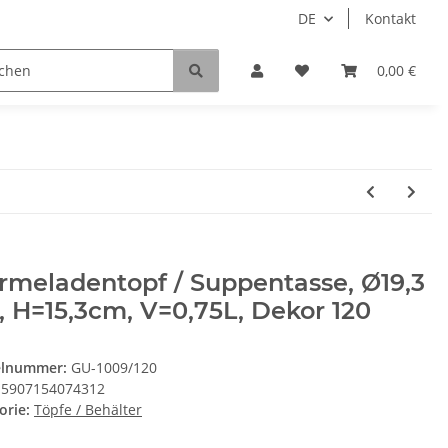
DE
Kontakt
0,00 €
meladentopf / Suppentasse, Ø19,3
 H=15,3cm, V=0,75L, Dekor 120
elnummer:
GU-1009/120
5907154074312
orie:
Töpfe / Behälter