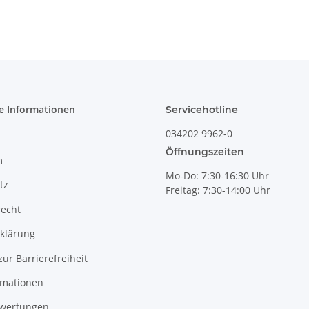
Dekor 111
Dekor 111
e Informationen
Servicehotline
034202 9962-0
Öffnungszeiten
m
Mo-Do: 7:30-16:30 Uhr
tz
Freitag: 7:30-14:00 Uhr
recht
klärung
zur Barrierefreiheit
rmationen
wertungen