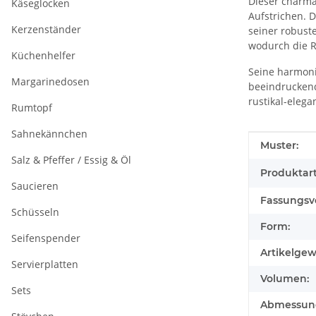
Dieser charma
Käseglocken
Aufstrichen. 
Kerzenständer
seiner robust
wodurch die R
Küchenhelfer
Seine harmoni
Margarinedosen
beeindruckend
rustikal-eleg
Rumtopf
Sahnekännchen
Produkteig
Wert
Muster:
Salz & Pfeffer / Essig & Öl
Produktart
Saucieren
Fassungsv
Schüsseln
Form:
Seifenspender
Artikelgew
Servierplatten
Volumen:
Sets
Abmessunge