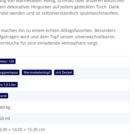
ahrung von Marmeladen, Honig, Schmalz oder anderen köstlichen
 ein dekorativer Hingucker auf jedem gedeckten Tisch. Dank
det werden und ist selbstverständlich spülmaschinenfest,
achen ihn zu einem echten Alltagsfavoriten. Besonders
ufgetragen wird und dem Topf seinen unverwechselbaren,
auernküche für eine einladende Atmosphäre sorgt..
Dekor 120
Suppentasse
Marmeladentopf
mit Deckel
is 1,0 Liter
Rund
,80
kg
50 ml
9,30 × 14,50 × 15,30 cm