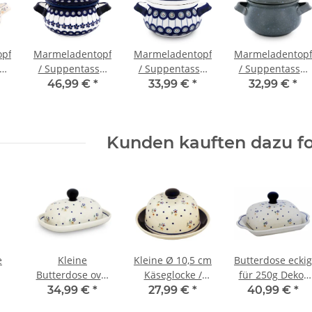
opf
Marmeladentopf
Marmeladentopf
Marmeladentop
e,
/ Suppentasse,
/ Suppentasse,
/ Suppentasse,
Ø19,3 cm,
Ø19,3 cm,
Ø19,3 cm,
46,99 €
*
33,99 €
*
32,99 €
*
H=15,3cm,
H=15,3cm,
H=15,3cm,
V=0,75L, Dekor
V=0,75L, Dekor 8
V=0,75L, Dekor
166a
ZIELON
Kunden kauften dazu fo
e
Kleine
Kleine Ø 10,5 cm
Butterdose eckig
Butterdose oval
Käseglocke /
für 250g Dekor
or
für 125g (1/2
Butterdose für
111
34,99 €
*
27,99 €
*
40,99 €
*
Stück Butter)
Rollbutter,