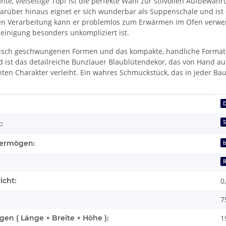
nte, vielseitige Topf ist die perfekte Wahl zur stilvollen Aufbew
Darüber hinaus eignet er sich wunderbar als Suppenschale und ist
en Verarbeitung kann er problemlos zum Erwärmen im Ofen verwen
einigung besonders unkompliziert ist.
sch geschwungenen Formen und das kompakte, handliche Format m
 ist das detailreiche Bunzlauer Blaublütendekor, das von Hand a
anten Charakter verleiht. Ein wahres Schmuckstück, das in jeder B
enschaft
:
ermögen:
b
icht:
0
7
n ( Länge × Breite × Höhe ):
1