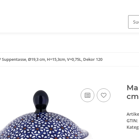
Suppentasse, Ø19,3 cm, H=15,3cm, V=0,75L, Dekor 120
Mar
cm,
Artik
GTIN:
Kateg