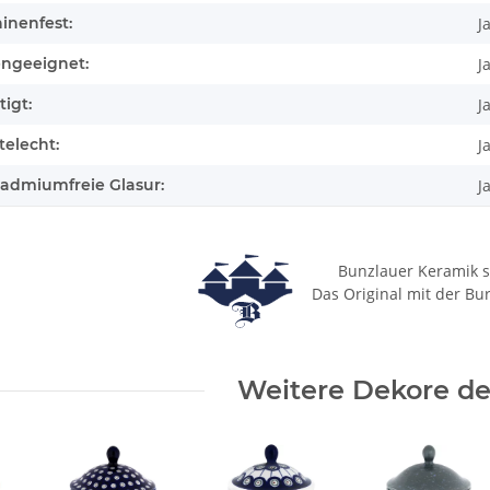
inenfest:
J
engeeignet:
J
igt:
J
elecht:
J
cadmiumfreie Glasur:
J
Bunzlauer Keramik s
Das Original mit der Bu
Weitere Dekore des