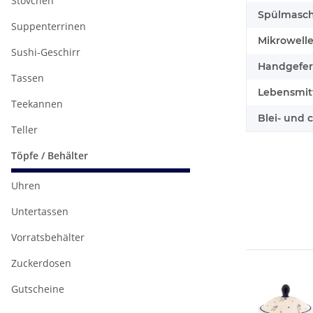
Stövchen
Spülmasch
Suppenterrinen
Mikrowell
Sushi-Geschirr
Handgefert
Tassen
Lebensmitt
Teekannen
Blei- und 
Teller
Töpfe / Behälter
Uhren
Untertassen
Vorratsbehälter
Zuckerdosen
Gutscheine