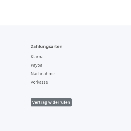
Dekor 111
Auflaufform,
Dekor 111
26,5 x 12,5 cm,
Dekor 111
Zahlungsarten
Klarna
Paypal
Nachnahme
Vorkasse
Vertrag widerrufen