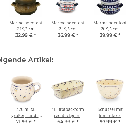
f
Marmeladentopf,
Marmeladentopf,
Marmeladentopf,
Ø19,3 cm,
Ø19,3 cm,
Ø19,3 cm,
H=15,3cm,
H=15,3cm,
H=15,3cm,
32,99 €
*
36,99 €
*
39,99 €
*
V=0,75L, Dekor
V=0,75L, Dekor
V=0,75L, Dekor
ZACIEK
1138
41
lgende Artikel:
420 ml XL
1L Brotbackform
Schüssel mit
großer, runder
rechteckig mit
Innendekor
Kugelbecher, H
7,2 cm
Ø26,3 cm, 4,5
21,99 €
*
64,99 €
*
97,99 €
*
9,0 cm, Ø 9,5 cm,
Wandhöhe /
Liter [Form 2]