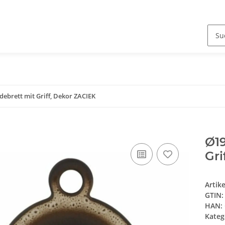
ebrett mit Griff, Dekor ZACIEK
Ø1
Gri
Artik
GTIN:
HAN:
Kateg