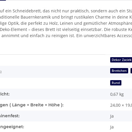
uf ein Schneidebrett, das nicht nur praktisch, sondern auch ein S
raditionelle Bauernkeramik und bringt rustikalen Charme in deine 
dige Optik, die perfekt zu Holz, Leinen und gemütlicher Atmosphäre 
Deko-Element – dieses Brett ist vielseitig einsetzbar. Die robuste K
annimmt und einfach zu reinigen ist. Ein unverzichtbares Accessoi
enschaft
Dekor Zaciek
Brettchen
:
Rund
icht:
0,67
kg
n ( Länge × Breite × Höhe ):
24,00 × 19,
inenfest:
Ja
engeeignet:
Ja