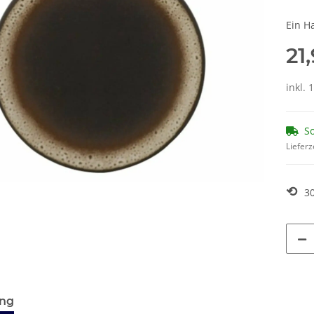
Ein H
21
inkl. 
So
Lieferz
⟲
3
ung