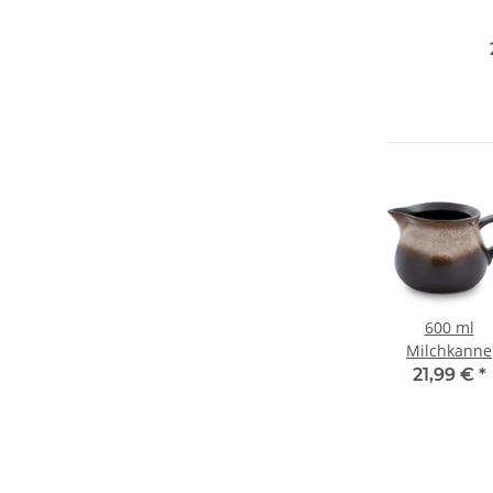
Sc
mi
600 ml
Milchkanne
Sahnegieße
21,99 €
*
16,3x10,2 cm
Dekor ZACIE