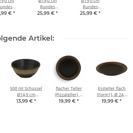
19,0 cm
Ø19,0 cm
Ø19,0 cm
undes
Rundes
Rundes
eidebrett
Schneidebrett
Schneidebrett
,99 €
*
25,99 €
*
25,99 €
*
riff, Dekor
mit Griff, Dekor
mit Griff, Dekor
41
42
8
lgende Artikel:
500 ml Schüssel
flacher Teller
Essteller flach
Ø14,9 cm
(Pizzateller), Ø
[Form1], Ø 24,0
robust,
27,2 cm,
cm, Dekor
13,99 €
*
19,99 €
*
19,99 €
*
dickwandig mit
H=3,0cm, Dekor
ZACIEK
Innendekor
ZACIEK
[Form 1] Dekor
ZACIEK