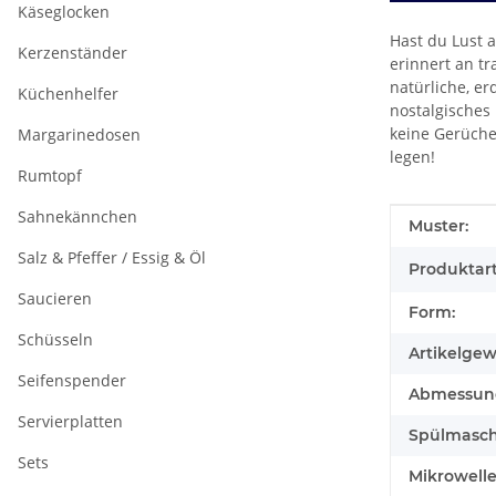
Käseglocken
Hast du Lust a
Kerzenständer
erinnert an t
natürliche, er
Küchenhelfer
nostalgisches 
keine Gerüche 
Margarinedosen
legen!
Rumtopf
Sahnekännchen
Produkteig
Wert
Muster:
Salz & Pfeffer / Essig & Öl
Produktart
Saucieren
Form:
Schüsseln
Artikelgew
Seifenspender
Abmessunge
Servierplatten
Spülmasch
Sets
Mikrowell