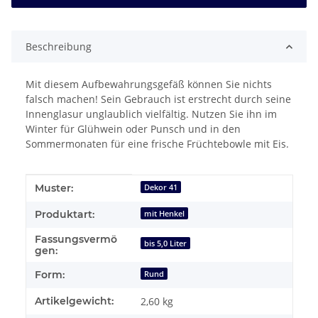
Beschreibung
Mit diesem Aufbewahrungsgefäß können Sie nichts
falsch machen! Sein Gebrauch ist erstrecht durch seine
Innenglasur unglaublich vielfältig. Nutzen Sie ihn im
Winter für Glühwein oder Punsch und in den
Sommermonaten für eine frische Früchtebowle mit Eis.
Produkteigenschaft
Wert
Muster:
Dekor 41
Produktart:
mit Henkel
Fassungsvermö
bis 5,0 Liter
gen:
Form:
Rund
Artikelgewicht:
2,60
kg