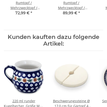
Rumtopf /
Rumtopf /
Mehrzwecktopf /
Mehrzwecktopf /
Keramiktopf 4.2 Liter
Keramiktopf 4.2 Liter
Ker
72,99 €
*
89,99 €
*
Dekor 111
Dekor 166a
Kunden kauften dazu folgende
Artikel:
220 ml runder
Beschwerungssteine Ø
Ser
Kugelbecher, Größe M, H
17,0 cm für Gärtopf 4