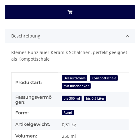
Beschreibung
Kleines Bunzlauer Keramik Schälchen, perfekt geeignet
als Kompottschale
Produkteigenschaft
Wert
Dessertschale
Kompottschale
Produktart:
mit Innendekor
Fassungsvermö
bis 300 ml
bis 0,5 Liter
gen:
Form:
Rund
Artikelgewicht:
0,31
kg
Volumen:
250 ml