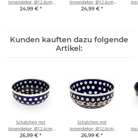
Innendekor, Ø12.6cm,
Innendekor, Ø12.6cm,
Inn
H=4.7cm, V=0.25 Liter,
H=4.7cm, V=0.25 Liter,
H=4
24,99 €
*
24,99 €
*
Dekor 1
Dekor 111
Kunden kauften dazu folgende
Artikel:
Schälchen mit
Schälchen mit
Innendekor, Ø12.6cm,
Innendekor, Ø12.6cm,
Inn
H=4.7cm, V=0.25 Liter,
H=4.7cm, V=0.25 Liter,
H=4
26,99 €
*
26,99 €
*