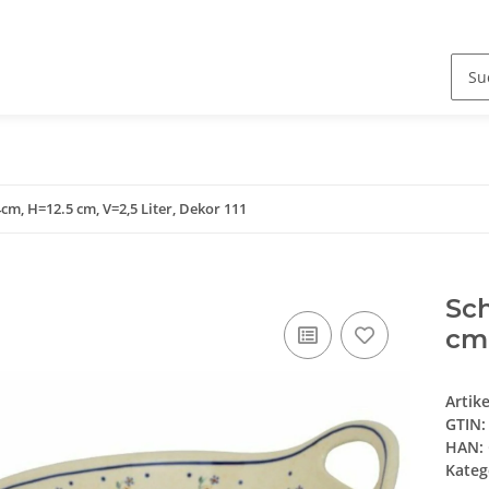
cm, H=12.5 cm, V=2,5 Liter, Dekor 111
Sch
cm,
Artik
GTIN:
HAN:
Kateg