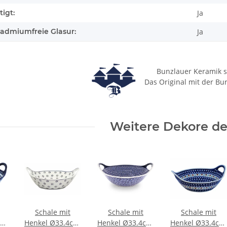
igt:
Ja
cadmiumfreie Glasur:
Ja
Bunzlauer Keramik s
Das Original mit der Bu
Weitere Dekore des
Schale mit
Schale mit
Schale mit
cm,
Henkel Ø33.4cm,
Henkel Ø33.4cm,
Henkel Ø33.4cm,