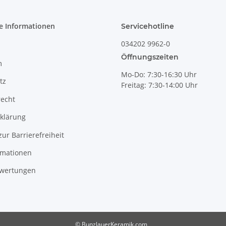
e Informationen
Servicehotline
034202 9962-0
Öffnungszeiten
m
Mo-Do: 7:30-16:30 Uhr
tz
Freitag: 7:30-14:00 Uhr
recht
klärung
zur Barrierefreiheit
rmationen
wertungen
© BunzlauerKeramik.com