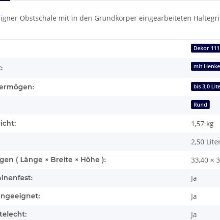
igner Obstschale mit in den Grundkörper eingearbeiteten Haltegri
enschaft
Dekor 111
mit Henke
:
ermögen:
bis 3,0 Lit
Rund
icht:
1,57
kg
2,50 Lite
n ( Länge × Breite × Höhe ):
33,40 × 
inenfest:
Ja
engeeignet:
Ja
elecht:
Ja