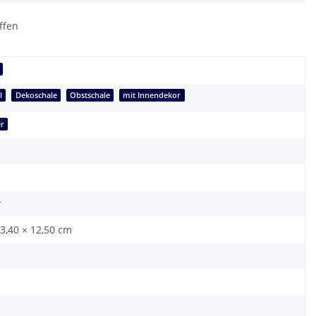
ffen
l
Dekoschale
Obstschale
mit Innendekor
er
r
33,40 × 12,50 cm