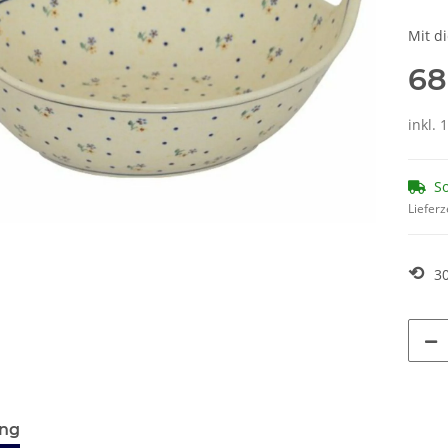
Mit d
68
inkl. 
So
Lieferz
⟲
3
ung