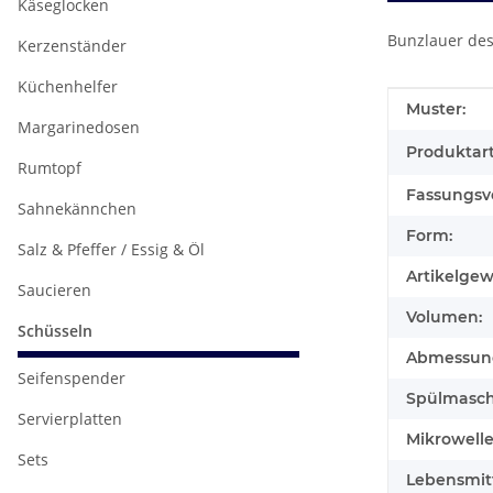
Käseglocken
Bunzlauer des
Kerzenständer
Küchenhelfer
Produkteig
Wert
Muster:
Margarinedosen
Produktart
Rumtopf
Fassungsv
Sahnekännchen
Form:
Salz & Pfeffer / Essig & Öl
Artikelgew
Saucieren
Volumen:
Schüsseln
Abmessunge
Seifenspender
Spülmasch
Servierplatten
Mikrowell
Sets
Lebensmitt