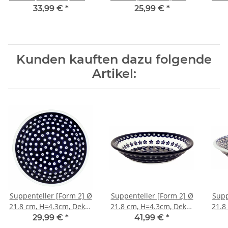
1
111
33,99 €
*
25,99 €
*
Kunden kauften dazu folgende
Artikel:
Suppenteller [Form 2] Ø
Suppenteller [Form 2] Ø
Supp
21.8 cm, H=4.3cm, Dekor
21.8 cm, H=4.3cm, Dekor
21.8
42
166a
29,99 €
*
41,99 €
*