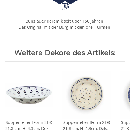
Bunzlauer Keramik seit über 150 Jahren.
Das Original mit der Burg mit den drei Türmen.
Weitere Dekore des Artikels:
Suppenteller [Form 2] Ø
Suppenteller [Form 2] Ø
Supp
21.8 cm, H=4.3cm, Dekor
21.8 cm, H=4.3cm, Dekor
21.8