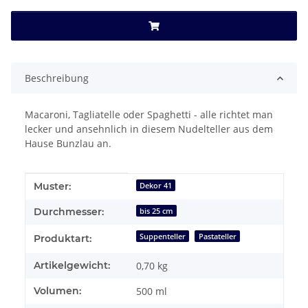
Beschreibung
Macaroni, Tagliatelle oder Spaghetti - alle richtet man
lecker und ansehnlich in diesem Nudelteller aus dem
Hause Bunzlau an.
Produkteigenschaft
Wert
Muster:
Dekor 41
Durchmesser:
bis 25 cm
Suppenteller
Pastateller
Produktart:
Artikelgewicht:
0,70
kg
Volumen:
500 ml