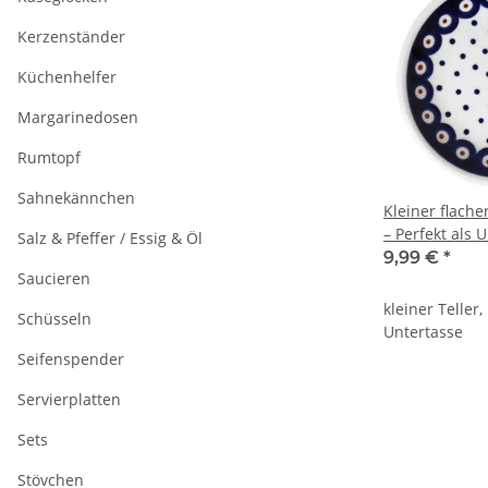
Kerzenständer
Küchenhelfer
Margarinedosen
Rumtopf
Sahnekännchen
Kleiner flache
– Perfekt als 
Salz & Pfeffer / Essig & Öl
Teebeutelablag
9,99 €
*
Saucieren
Dekor 28
kleiner Teller,
Schüsseln
Untertasse
Seifenspender
Servierplatten
Sets
Stövchen