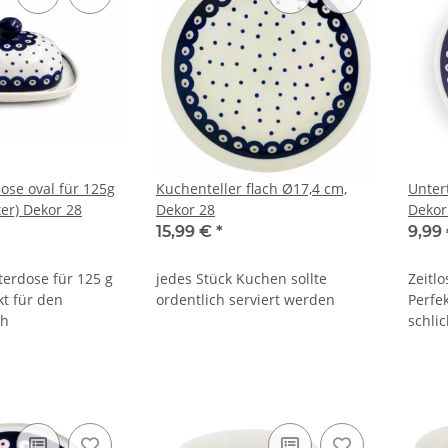
ose oval für 125g
Kuchenteller flach Ø17,4 cm,
Unter
ter) Dekor 28
Dekor 28
Dekor 
15,99 €
*
9,99
erdose für 125 g
jedes Stück Kuchen sollte
Zeitl
kt für den
ordentlich serviert werden
Perfek
ch
schli