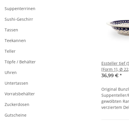
Suppenterrinen
Sushi-Geschirr
Tassen
Teekannen
Teller
Töpfe / Behälter
Essteller tief 
[Form 1], Ø 22
Uhren
36,99 €
*
Untertassen
Original Bunz
Vorratsbehälter
Suppenteller/P
gewölbten Ra
Zuckerdosen
verziertem De
Gutscheine