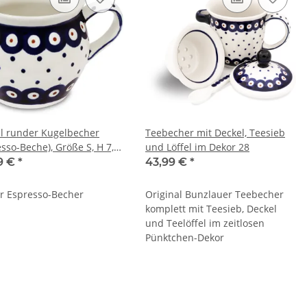
l runder Kugelbecher
Teebecher mit Deckel, Teesieb
esso-Beche), Größe S, H 7,8
und Löffel im Dekor 28
 7,5 cm, Dekor 28
9 €
*
43,99 €
*
er Espresso-Becher
Original Bunzlauer Teebecher
komplett mit Teesieb, Deckel
und Teelöffel im zeitlosen
Pünktchen-Dekor