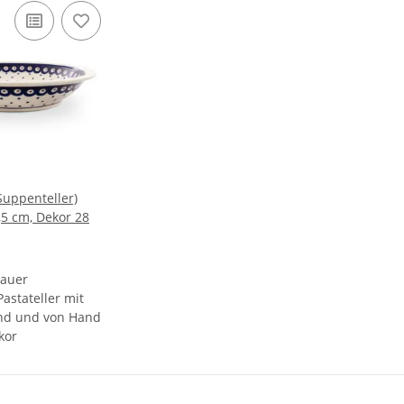
(Suppenteller)
,5 cm, Dekor 28
lauer
astateller mit
nd und von Hand
kor