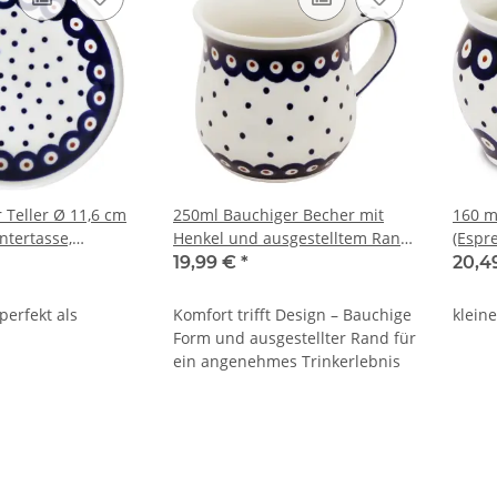
r Teller Ø 11,6 cm
250ml Bauchiger Becher mit
160 m
Untertasse,
Henkel und ausgestelltem Rand
(Espr
e & Servierteller
Dekor 28
cm, Ø
19,99 €
*
20,4
 perfekt als
Komfort trifft Design – Bauchige
klein
Form und ausgestellter Rand für
ein angenehmes Trinkerlebnis