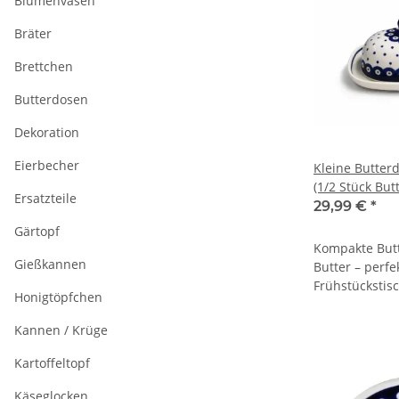
Blumenvasen
Bräter
Brettchen
Butterdosen
Dekoration
Eierbecher
Kleine Butterd
(1/2 Stück But
Ersatzteile
29,99 €
*
Gärtopf
Kompakte Butt
Gießkannen
Butter – perfe
Frühstückstis
Honigtöpfchen
Kannen / Krüge
Kartoffeltopf
Käseglocken