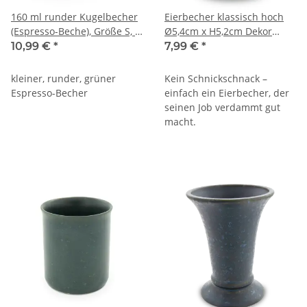
160 ml runder Kugelbecher
Eierbecher klassisch hoch
(Espresso-Beche), Größe S, H
Ø5,4cm x H5,2cm Dekor
7,8 cm, Ø 7,5 cm, Dekor
ZIELON
10,99 €
*
7,99 €
*
ZIELON
kleiner, runder, grüner
Kein Schnickschnack –
Espresso-Becher
einfach ein Eierbecher, der
seinen Job verdammt gut
macht.