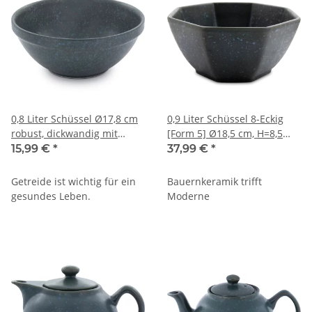
0,8 Liter Schüssel Ø17,8 cm
0,9 Liter Schüssel 8-Eckig
robust, dickwandig mit
[Form 5] Ø18,5 cm, H=8,5
Innendekor [Form 1] Dekor
cm, Dekor ZIELON
15,99 €
*
37,99 €
*
ZIELON
Getreide ist wichtig für ein
Bauernkeramik trifft
gesundes Leben.
Moderne