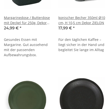
Margarinedose / Butterdose
konischer Becher 350ml Ø10
mit Deckel für 250g, Dekor
cm, H 10,5 cm Dekor ZIELON
ZIELON
24,99 €
*
17,99 €
*
Gesundes Essen mit
Für den täglichen Kaffee –
Margarine. Gut aussehend
liegt sicher in der Hand und
mit der passenden
begleitet Sie lange im Alltag
Aufbewahrungsbox.