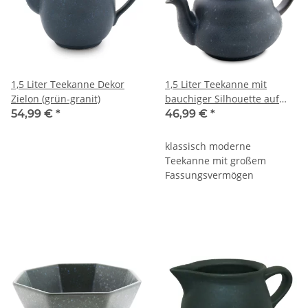
1,5 Liter Teekanne Dekor
1,5 Liter Teekanne mit
Zielon (grün-granit)
bauchiger Silhouette auf
zwei Ebenen, Dekor ZIELON
54,99 €
*
46,99 €
*
klassisch moderne
Teekanne mit großem
Fassungsvermögen