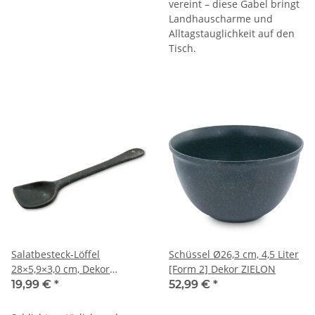
vereint – diese Gabel bringt
Landhauscharme und
Alltagstauglichkeit auf den
Tisch.
Salatbesteck-Löffel
Schüssel Ø26,3 cm, 4,5 Liter
28×5,9×3,0 cm, Dekor
[Form 2] Dekor ZIELON
ZIELON
19,99 €
*
52,99 €
*