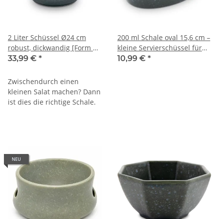
2 Liter Schüssel Ø24 cm
200 ml Schale oval 15,6 cm –
robust, dickwandig [Form 1]
kleine Servierschüssel für
Dekor ZIELON
Oliven, Antipasti & Dips – 4
33,99 €
*
10,99 €
*
cm Rand – Dekor ZIELON
Zwischendurch einen
kleinen Salat machen? Dann
ist dies die richtige Schale.
NEU