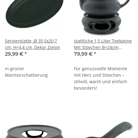
Servierplatte, Ø 35,5x20,7
stattliche 1,5 Liter Teekanne
cm, H=4,4 cm, Dekor Zielon
Mit Stövchen B=24cm
L=25cm H=17cm Dekor
29,99 €
*
79,99 €
*
ZIELON
in grüner
Für genussvolle Momente
Marmorschattierung
mit Herz und Stövchen –
stilvoll, warm und einfach
besonders!