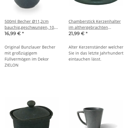
500ml Becher Ø11,2cm
Chamberstick Kerzenhalter
bauchig,geschwungen, 10,0
im althergebrachten
cm hoch Dekor ZIELON
Nachttischdesign, Dekor
16,99 €
*
21,99 €
*
ZIELON
Original Bunzlauer Becher
Alter Kerzenständer welcher
mit großzügigem
Sie in das letzte Jahrhundert
Füllvermögen im Dekor
eintauchen lässt.
ZIELON