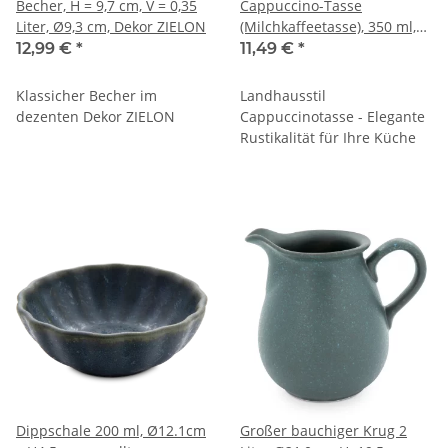
Becher, H = 9,7 cm, V = 0,35
Cappuccino-Tasse
Liter, Ø9,3 cm, Dekor ZIELON
(Milchkaffeetasse), 350 ml,
Ø10 cm Dekor ZIELON
12,99 €
*
11,49 €
*
Klassicher Becher im
Landhausstil
dezenten Dekor ZIELON
Cappuccinotasse - Elegante
Rustikalität für Ihre Küche
Dippschale 200 ml, Ø12.1cm
Großer bauchiger Krug 2