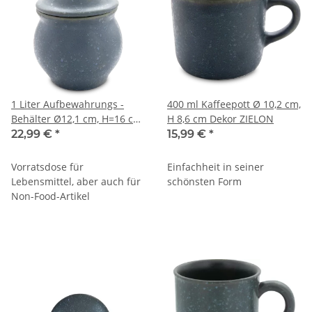
1 Liter Aufbewahrungs -
400 ml Kaffeepott Ø 10,2 cm,
Behälter Ø12,1 cm, H=16 cm,
H 8,6 cm Dekor ZIELON
Dekor ZIELON
22,99 €
*
15,99 €
*
Vorratsdose für
Einfachheit in seiner
Lebensmittel, aber auch für
schönsten Form
Non-Food-Artikel