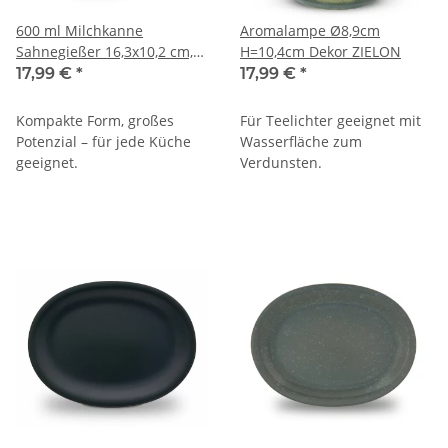
600 ml Milchkanne
Aromalampe Ø8,9cm
Sahnegießer 16,3x10,2 cm,
H=10,4cm Dekor ZIELON
Dekor ZIELON
17,99 €
*
17,99 €
*
Kompakte Form, großes
Für Teelichter geeignet mit
Potenzial – für jede Küche
Wasserfläche zum
geeignet.
Verdunsten.