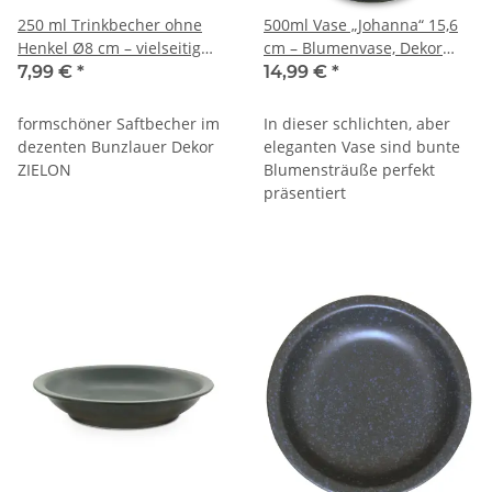
250 ml Trinkbecher ohne
500ml Vase „Johanna“ 15,6
Henkel Ø8 cm – vielseitig
cm – Blumenvase, Dekor
einsetzbar, Dekor ZIELON
ZIELON
7,99 €
*
14,99 €
*
formschöner Saftbecher im
In dieser schlichten, aber
dezenten Bunzlauer Dekor
eleganten Vase sind bunte
ZIELON
Blumensträuße perfekt
präsentiert