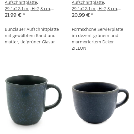
Aufschnittplatte,
Aufschnittplatte,
29.1x22.1cm, H=2,8 cm,
29.1x22.1cm, H=2,8 cm,
Dekor grün
Dekor ZIELON
21,99 €
*
20,99 €
*
Bunzlauer Aufschnittplatte
Formschöne Servierplatte
mit gewölbtem Rand und
im dezent-grünem und
matter, tiefgrüner Glasur
marmoriertem Dekor
ZIELON