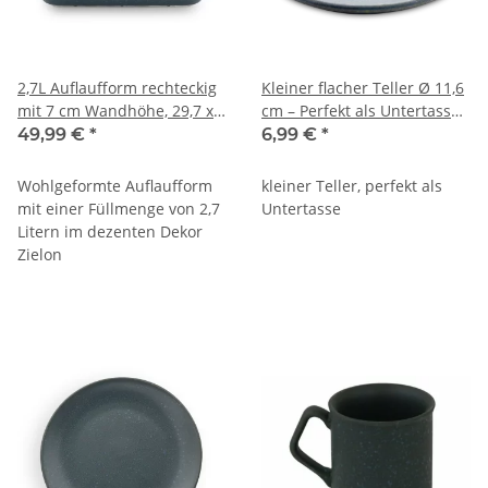
2,7L Auflaufform rechteckig
Kleiner flacher Teller Ø 11,6
mit 7 cm Wandhöhe, 29,7 x
cm – Perfekt als Untertasse,
23,2 cm, Dekor ZIELON
Teebeutelablage &
49,99 €
*
6,99 €
*
Servierteller Dekor ZIELON
Wohlgeformte Auflaufform
kleiner Teller, perfekt als
mit einer Füllmenge von 2,7
Untertasse
Litern im dezenten Dekor
Zielon