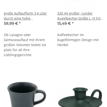
große Auflaufform 3,4 Liter
320 ml großer, runder
durch eine hohe
Kugelbecher,Größe L, H 9,0
Wandhhöhe von 7,0cm 32,0
cm, Ø 8,5 cm, Dekor ZIELON
59,99 €
*
15,49 €
*
x 25,5 cm im Dekor ZIELON
Ob Lasagne oder
Kaffeebecher im
Gemüseauflauf mit ihrem
kugelförmigen Design mit
großen Volumen bietet sie
Henkel
platz für all Ihre
Lieblingsgerichte.