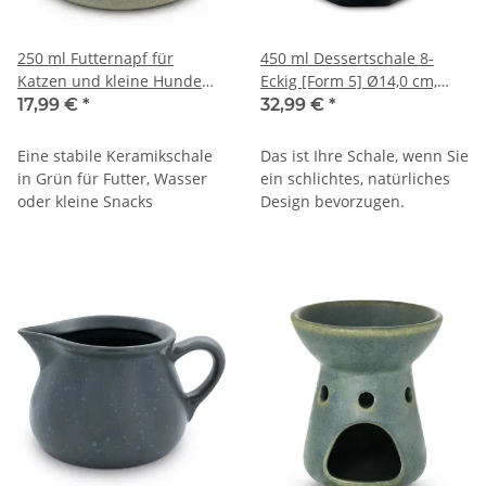
250 ml Futternapf für
450 ml Dessertschale 8-
Katzen und kleine Hunde
Eckig [Form 5] Ø14,0 cm,
Ø14,6 cm, Höhe: 6,5 cm,
H=7,0 cm, Dekor ZIELON
17,99 €
*
32,99 €
*
Dekor ZIELON
Eine stabile Keramikschale
Das ist Ihre Schale, wenn Sie
in Grün für Futter, Wasser
ein schlichtes, natürliches
oder kleine Snacks
Design bevorzugen.