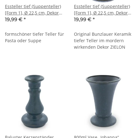
Essteller tief (Suppenteller)
Essteller tief (Suppenteller)
[Form 1], Ø 22,5 cm, Dekor
[Form 1], Ø 22,5 cm, Dekor
ZG
ZIELON
19,99 €
*
19,99 €
*
formschöner tiefer Teller für
Original Bunzlauer Keramik
Pasta oder Suppe
tiefer Teller im mordern
wirkenden Dekor ZIELON
Baluster Kerzenständer
800ml Vase „Johanna“