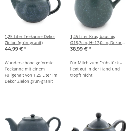
1,25 Liter Teekanne Dekor
1,45 Liter Krug bauchig
Zielon (grün-granit)
Ø18,7cm, H=17,0cm, Dekor
Zielon
44,99 €
*
38,99 €
*
Wunderschöne geformte
Für Milch zum Frühstück –
Teekanne mit einem
liegt gut in der Hand und
Füllgehalt von 1,25 Liter im
tropft nicht.
Dekor Zielon grün-granit