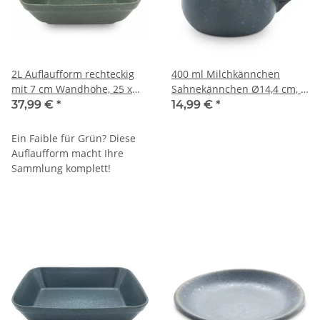
2L Auflaufform rechteckig
400 ml Milchkännchen
mit 7 cm Wandhöhe, 25 x
Sahnekännchen Ø14,4 cm, H
20,8 cm, Dekor ZIELON
8,0 cm – klassisch kompakt,
37,99 €
*
14,99 €
*
gedrungen, Dekor ZIELON
Ein Faible für Grün? Diese
Auflaufform macht Ihre
Sammlung komplett!