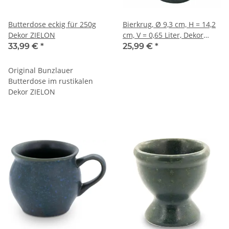
Butterdose eckig für 250g
Bierkrug, Ø 9,3 cm, H = 14,2
Dekor ZIELON
cm, V = 0,65 Liter, Dekor
ZIELON
33,99 €
*
25,99 €
*
Original Bunzlauer
Butterdose im rustikalen
Dekor ZIELON