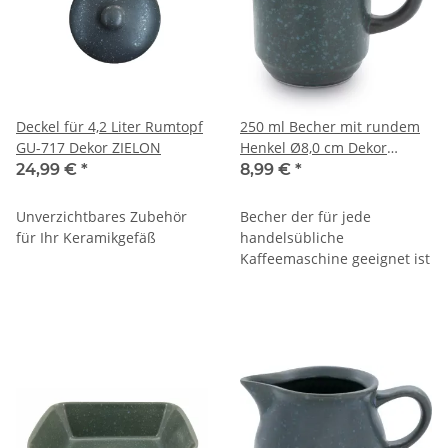
Deckel für 4,2 Liter Rumtopf
250 ml Becher mit rundem
GU-717 Dekor ZIELON
Henkel Ø8,0 cm Dekor
ZIELON
24,99 €
*
8,99 €
*
Unverzichtbares Zubehör
Becher der für jede
für Ihr Keramikgefäß
handelsübliche
Kaffeemaschine geeignet ist