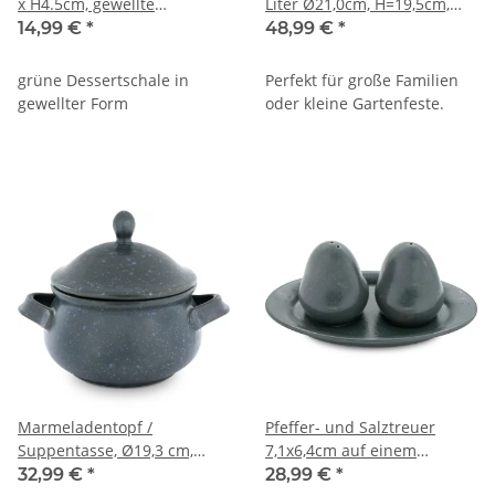
x H4.5cm, gewellte
Liter Ø21,0cm, H=19,5cm,
Randform im Dekor ZIELON
Dekor ZIELON
14,99 €
*
48,99 €
*
grüne Dessertschale in
Perfekt für große Familien
gewellter Form
oder kleine Gartenfeste.
Marmeladentopf /
Pfeffer- und Salztreuer
Suppentasse, Ø19,3 cm,
7,1x6,4cm auf einem
H=15,3cm, V=0,75L, Dekor
Untersetzer im Dekor
32,99 €
*
28,99 €
*