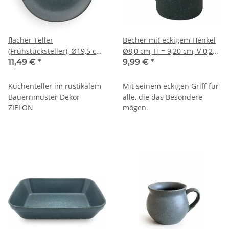
flacher Teller
Becher mit eckigem Henkel
(Frühstücksteller), Ø19,5 cm,
Ø8,0 cm, H = 9,20 cm, V 0,25
H=2,4 cm, Dekor ZIELON
Liter, Dekor ZIELON
11,49 €
*
9,99 €
*
Kuchenteller im rustikalem
Mit seinem eckigen Griff für
Bauernmuster Dekor
alle, die das Besondere
ZIELON
mögen.