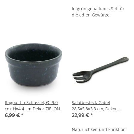
ZIELON
ZIELON
In grün gehaltenes Set für
die edlen Gewürze.
Ragout fin Schüssel, Ø=9.0
Salatbesteck-Gabel
cm, H=4.4 cm Dekor ZIELON
28,5×5,8×3,3 cm, Dekor
ZIELON
6,99 €
*
22,99 €
*
Natürlichkeit und Funktion