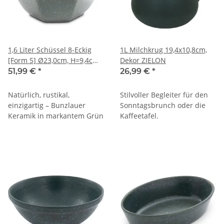
1,6 Liter Schüssel 8-Eckig
1L Milchkrug 19,4x10,8cm,
[Form 5] Ø23,0cm, H=9,4cm,
Dekor ZIELON
Dekor ZIELON
51,99 €
*
26,99 €
*
Natürlich, rustikal,
Stilvoller Begleiter für den
einzigartig – Bunzlauer
Sonntagsbrunch oder die
Keramik in markantem Grün
Kaffeetafel.