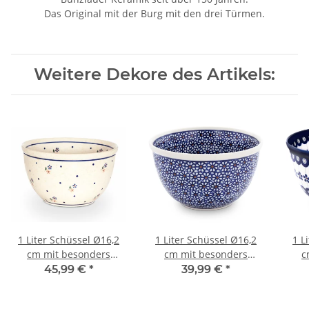
Das Original mit der Burg mit den drei Türmen.
Weitere Dekore des Artikels:
1 Liter Schüssel Ø16,2
1 Liter Schüssel Ø16,2
1 L
cm mit besonders
cm mit besonders
c
hohem Rand [Form 2]
hohem Rand [Form 2]
hoh
45,99 €
*
39,99 €
*
Dekor 111
Dekor 120