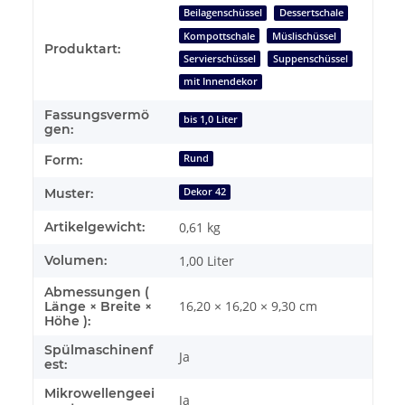
Produkteigenschaft
Wert
Beilagenschüssel
Dessertschale
Kompottschale
Müslischüssel
Produktart:
Servierschüssel
Suppenschüssel
mit Innendekor
Fassungsvermö
bis 1,0 Liter
gen:
Form:
Rund
Muster:
Dekor 42
Artikelgewicht:
0,61
kg
Volumen:
1,00 Liter
Abmessungen (
16,20 × 16,20 × 9,30 cm
Länge × Breite ×
Höhe ):
Spülmaschinenf
Ja
est:
Mikrowellengeei
Ja