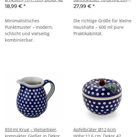
Dekor 42
18,99 €
*
27,99 €
*
Minimalistisches
Die richtige Größe für kleine
Punktmuster – modern,
Haushalte – 600 ml pure
schlicht und vielseitig
Praktikabilität.
kombinierbar.
850 ml Krug – Vielseitiger,
Apfelbräter Ø12,6cm
kompakter Gießer in Dekor
Höhe:11,6 cm, Dekor 42