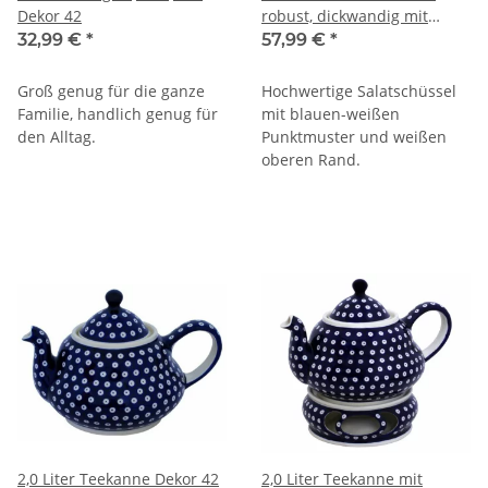
Dekor 42
robust, dickwandig mit
Innendekor [Form 1] Dekor
32,99 €
*
57,99 €
*
42
Groß genug für die ganze
Hochwertige Salatschüssel
Familie, handlich genug für
mit blauen-weißen
den Alltag.
Punktmuster und weißen
oberen Rand.
2,0 Liter Teekanne Dekor 42
2,0 Liter Teekanne mit