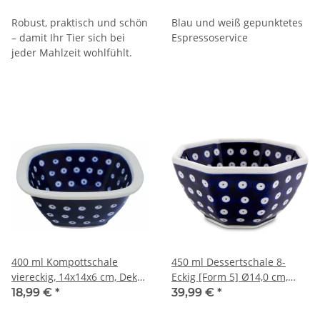
Dekor 42
Robust, praktisch und schön
Blau und weiß gepunktetes
– damit Ihr Tier sich bei
Espressoservice
jeder Mahlzeit wohlfühlt.
400 ml Kompottschale
450 ml Dessertschale 8-
viereckig, 14x14x6 cm, Dekor
Eckig [Form 5] Ø14,0 cm,
42
H=7,0 cm, Dekor 42
18,99 €
*
39,99 €
*