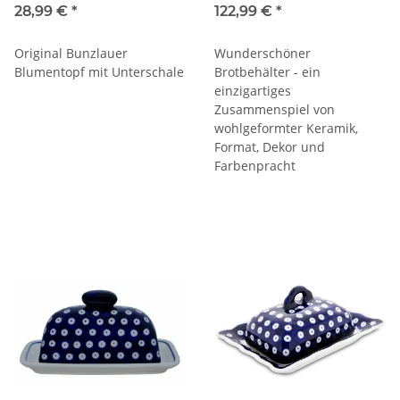
D=14/11,8cm, Dekor 42
28,99 €
*
122,99 €
*
Original Bunzlauer
Wunderschöner
Blumentopf mit Unterschale
Brotbehälter - ein
einzigartiges
Zusammenspiel von
wohlgeformter Keramik,
Format, Dekor und
Farbenpracht