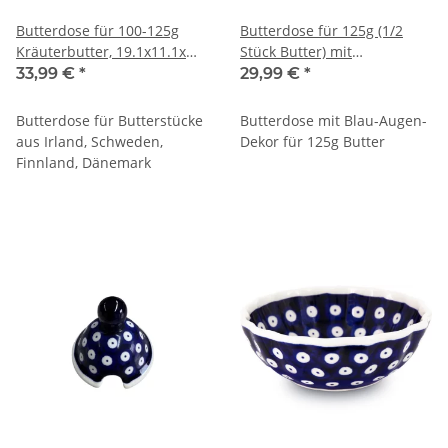
Butterdose für 100-125g
Butterdose für 125g (1/2
Kräuterbutter, 19.1x11.1x
Stück Butter) mit
8.6 cm, Dekor 42
Wellenform, Dekor 42
33,99 €
*
29,99 €
*
Butterdose für Butterstücke
Butterdose mit Blau-Augen-
aus Irland, Schweden,
Dekor für 125g Butter
Finnland, Dänemark