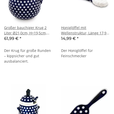
Großer bauchiger Krug 2
Honiglöffel mit
Liter Ø21,0cm, H=19,5cm,
Wellenstruktur, Länge 17,9
Dekor 42
cm, Ø: 3,5 cm, Dekor 42
61,99 €
*
14,99 €
*
Der Krug für große Runden
Der Honiglöffel für
– kippsicher und gut
Feinschmecker
ausbalanciert.