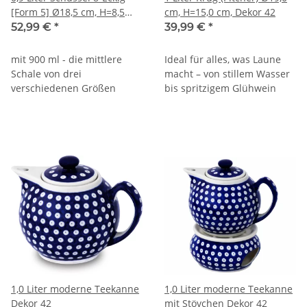
[Form 5] Ø18,5 cm, H=8,5
cm, H=15,0 cm, Dekor 42
cm, Dekor 42
52,99 €
*
39,99 €
*
mit 900 ml - die mittlere
Ideal für alles, was Laune
Schale von drei
macht – von stillem Wasser
verschiedenen Größen
bis spritzigem Glühwein
1,0 Liter moderne Teekanne
1,0 Liter moderne Teekanne
Dekor 42
mit Stövchen Dekor 42