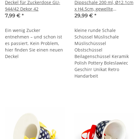
Deckel für Zuckerdose GU-
Dippschale 200 ml, Ø12.1cm
944/42 Dekor 42
x H4.5cm, gewellte
Randform im Dekor 42
7,99 €
*
29,99 €
*
Ein wenig Zucker
kleine runde Schale
entnehmen – und schon ist
Schüssel Müslischale
es passiert. Kein Problem,
Müslischüsssel
hier finden Sie einen neuen
Obstschüssel
Deckel
Beilagenschüssel Keramik
Polish Pottery Boleslawiec
Geschirr Unikat Retro
Handarbeit