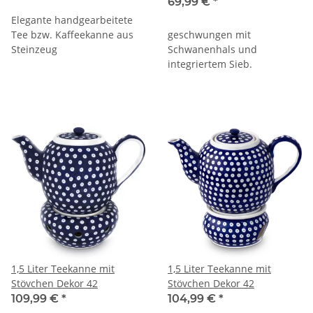
zwei Ebenen, Dekor 42
69,99 €
*
Elegante handgearbeitete
Tee bzw. Kaffeekanne aus
geschwungen mit
Steinzeug
Schwanenhals und
integriertem Sieb.
1,5 Liter Teekanne mit
1,5 Liter Teekanne mit
Stövchen Dekor 42
Stövchen Dekor 42
109,99 €
*
104,99 €
*