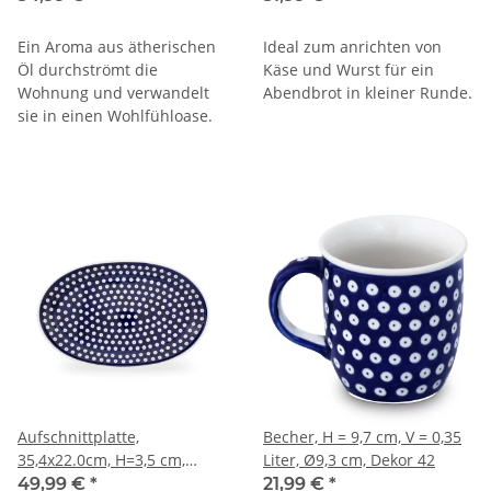
Ein Aroma aus ätherischen
Ideal zum anrichten von
Öl durchströmt die
Käse und Wurst für ein
Wohnung und verwandelt
Abendbrot in kleiner Runde.
sie in einen Wohlfühloase.
Aufschnittplatte,
Becher, H = 9,7 cm, V = 0,35
35,4x22.0cm, H=3,5 cm,
Liter, Ø9,3 cm, Dekor 42
Dekor 42
49,99 €
*
21,99 €
*