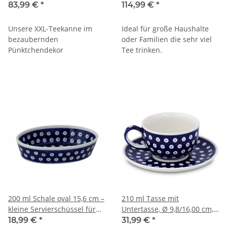
83,99 €
*
114,99 €
*
Unsere XXL-Teekanne im
Ideal für große Haushalte
bezaubernden
oder Familien die sehr viel
Pünktchendekor
Tee trinken.
200 ml Schale oval 15,6 cm –
210 ml Tasse mit
kleine Servierschüssel für
Untertasse, Ø 9,8/16,00 cm,
Oliven, Antipasti & Dips – 4
H 6,0/1,8 cm, Dekor 42
18,99 €
*
31,99 €
*