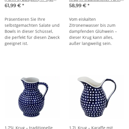
Dekor 42
Dekor 42
61,99 €
*
58,99 €
*
Präsentieren Sie Ihre
Vom eiskalten
selbstgemachten Salate und
Zitronenwasser bis zum
Bowls in dieser Schüssel,
dampfenden Glühwein –
die perfekt für diesen Zweck
dieser Krug kann alles,
geeignet ist.
außer langweilig sein.
1,75L Krug – traditionelle
1,7L Krug – Karaffe mit