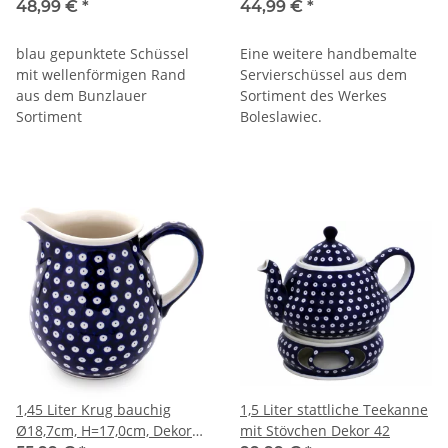
H=7,7cm, Dekor 42
Innendekor [Form 1] Dekor
48,99 €
*
44,99 €
*
42
blau gepunktete Schüssel
Eine weitere handbemalte
mit wellenförmigen Rand
Servierschüssel aus dem
aus dem Bunzlauer
Sortiment des Werkes
Sortiment
Boleslawiec.
1,45 Liter Krug bauchig
1,5 Liter stattliche Teekanne
Ø18,7cm, H=17,0cm, Dekor
mit Stövchen Dekor 42