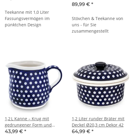
89,99 €
*
Teekanne mit 1,0 Liter
Fassungsvermögen im
Stövchen & Teekanne von
pünktchen Design
uns - für Sie
zusammengestellt
1,2 L Kanne – Krug mit
1,2 Liter runder Bräter mit
gedrungener Form und
Deckel Ø20,3 cm Dekor 42
breiter Standfläche, Dekor
43,99 €
*
64,99 €
*