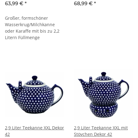
Ausguss, Dekor 42
[Form 2] Dekor 42
63,99 €
*
68,99 €
*
Großer, formschöner
Wasserkrug/Milchkanne
oder Karaffe mit bis zu 2,2
Litern Füllmenge
2,9 Liter Teekanne XXL Dekor
2,9 Liter Teekanne XXL mit
42
Stövchen Dekor 42