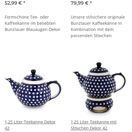
zylindrische Form, Dekor 42
52,99 €
*
79,99 €
*
Formschöne Tee- oder
Unsere stilsichere originale
Kaffeekanne im beliebten
Bunzlauer Kaffeekanne in
Bunzlauer Blauaugen-Dekor
Kombination mit dem
passenden Stövchen
1,25 Liter Teekanne Dekor
1,25 Liter Teekanne mit
42
Stövchen Dekor 42