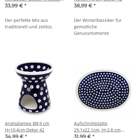
42
33,99 €
*
38,99 €
*
Der perfekte Mix aus
Der Winterklassiker für
traditionell und zeitlos.
gemütliche
Genussmomente
Aromalampe Ø8,9 cm
Aufschnittplatte,
H=10,4cm Dekor 42
29.1x22.1cm, H=2,8 cm,
Dekor 42
34,99 €
*
31,99 €
*