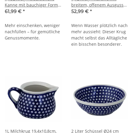
Kanne mit bauchiger Form
breitem, offenem Ausguss
& schmalem Hals, Dekor 42
und fließender Form, Dekor
61,99 €
*
52,99 €
*
42
Mehr einschenken, weniger
Wenn Wasser plötzlich nach
nachfüllen – für gemütliche
mehr aussieht: Dieser Krug
Genussmomente.
macht selbst das Alltägliche
ein bisschen besonderer.
1L Milchkrug 19,4x10,8cm,
2 Liter Schüssel Ø24 cm