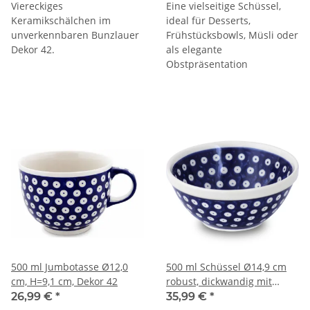
Viereckiges
Eine vielseitige Schüssel,
Keramikschälchen im
ideal für Desserts,
unverkennbaren Bunzlauer
Frühstücksbowls, Müsli oder
Dekor 42.
als elegante
Obstpräsentation
500 ml Jumbotasse Ø12,0
500 ml Schüssel Ø14,9 cm
cm, H=9,1 cm, Dekor 42
robust, dickwandig mit
Innendekor [Form 1] Dekor
26,99 €
*
35,99 €
*