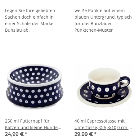
cm Rand – Dekor 42
Legen Sie Ihre geliebten
weiße Punkte auf einem
Sachen doch einfach in
blauen Untergrund, typisch
einer Schale der Marke
für das Bunzlauer
Bunzlau ab.
Pünktchen-Muster
250 ml Futternapf für
40 ml Espressotasse mit
Katzen und kleine Hunde
Untertasse, Ø 5,8/10,0 cm H
Ø14,6 cm, Höhe: 6,5 cm,
3,8/1,6 cm, Dekor 42
24,99 €
*
29,99 €
*