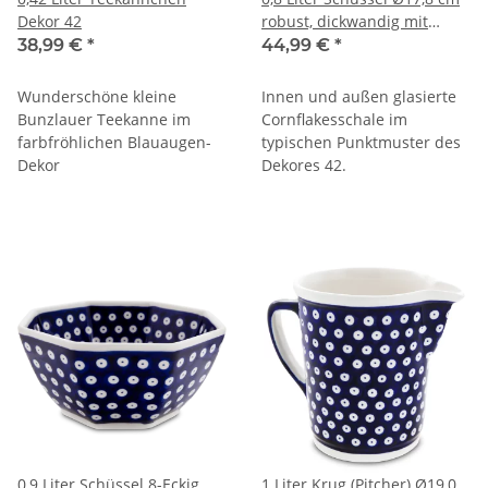
Dekor 42
robust, dickwandig mit
Innendekor [Form 1] Dekor
38,99 €
*
44,99 €
*
42
Wunderschöne kleine
Innen und außen glasierte
Bunzlauer Teekanne im
Cornflakesschale im
farbfröhlichen Blauaugen-
typischen Punktmuster des
Dekor
Dekores 42.
0,9 Liter Schüssel 8-Eckig
1 Liter Krug (Pitcher) Ø19,0