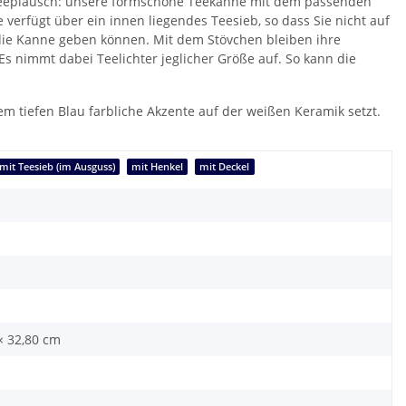
feeplausch: unsere formschöne Teekanne mit dem passenden
e verfügt über ein innen liegendes Teesieb, so dass Sie nicht auf
 die Kanne geben können. Mit dem Stövchen bleiben ihre
s nimmt dabei Teelichter jeglicher Größe auf. So kann die
m tiefen Blau farbliche Akzente auf der weißen Keramik setzt.
mit Teesieb (im Ausguss)
mit Henkel
mit Deckel
× 32,80 cm