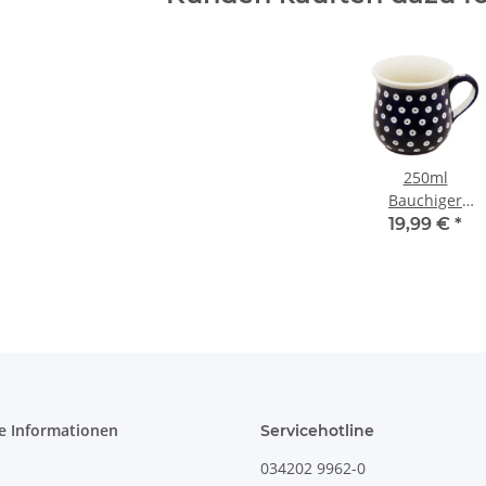
250ml
Bauchiger
Becher mit
19,99 €
*
Henkel und
ausgestelltem
Rand Dekor 42
e Informationen
Servicehotline
034202 9962-0