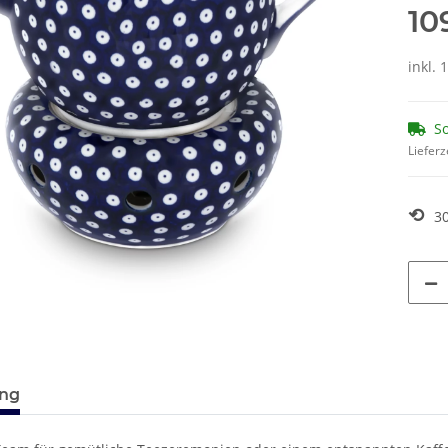
10
inkl. 
So
Lieferz
⟲
3
ung