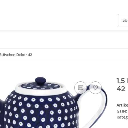
 Stövchen Dekor 42
1,5
42
Artik
GTIN:
Kateg