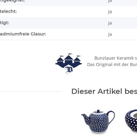
engeeignet:
Ja
elecht:
Ja
igt:
Ja
cadmiumfreie Glasur:
Ja
Bunzlauer Keramik s
Das Original mit der Bu
Dieser Artikel be