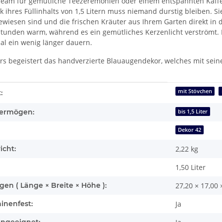
 Team für gemütliche Teezeremonien oder einem entspannten Kaf
 ihres Füllinhalts von 1,5 Litern muss niemand durstig bleiben. Si
ewiesen sind und die frischen Kräuter aus Ihrem Garten direkt in
Stunden warm, während es ein gemütliches Kerzenlicht verströmt. E
al ein wenig länger dauern.
s begeistert das handverzierte Blauaugendekor, welches mit seine
enschaft
mit Stövchen
:
ermögen:
bis 1,5 Liter
Dekor 42
icht:
2,22
kg
1,50 Liter
n ( Länge × Breite × Höhe ):
27,20 × 17,00 
inenfest:
Ja