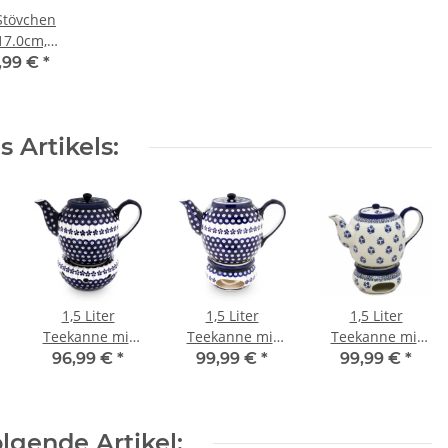
Stövchen
17.0cm,
8cm, Dekor
,99 €
*
42
 Artikels:
1,5 Liter
1,5 Liter
1,5 Liter
Teekanne mit
Teekanne mit
Teekanne mit
Stövchen Dekor
Stövchen Dekor
Stövchen Dekor
96,99 €
*
99,99 €
*
99,99 €
*
166a
166a
224a
lgende Artikel: