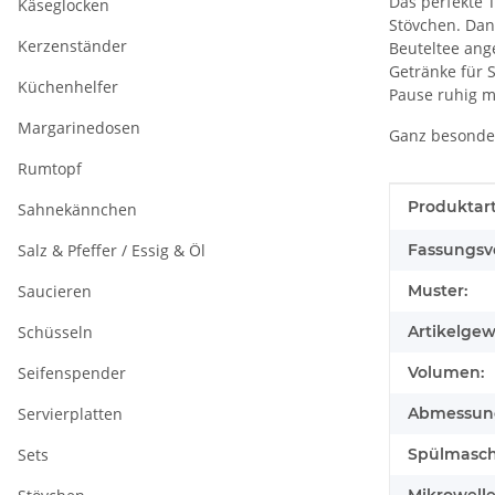
Das perfekte
Käseglocken
Stövchen. Dank
Kerzenständer
Beuteltee ang
Getränke für 
Küchenhelfer
Pause ruhig m
Margarinedosen
Ganz besonder
Rumtopf
Produkteig
Wert
Produktart
Sahnekännchen
Salz & Pfeffer / Essig & Öl
Fassungsv
Saucieren
Muster:
Schüsseln
Artikelgew
Seifenspender
Volumen:
Servierplatten
Abmessunge
Sets
Spülmasch