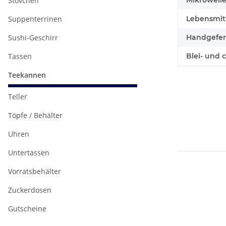
Stövchen
Mikrowell
Suppenterrinen
Lebensmitt
Sushi-Geschirr
Handgefert
Tassen
Blei- und 
Teekannen
Teller
Töpfe / Behälter
Uhren
Untertassen
Vorratsbehälter
Zuckerdosen
Gutscheine