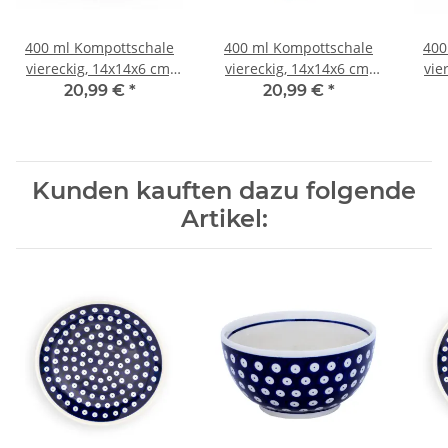
400 ml Kompottschale
400 ml Kompottschale
400
viereckig, 14x14x6 cm,
viereckig, 14x14x6 cm,
vie
Dekor 1073a
Dekor 111
20,99 €
*
20,99 €
*
Kunden kauften dazu folgende
Artikel: