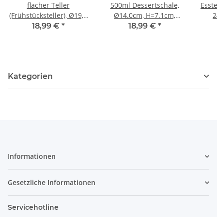
flacher Teller
500ml Dessertschale,
Esste
(Frühstücksteller), Ø19,5
Ø14.0cm, H=7.1cm,
2
cm, H=2,4 cm, Dekor 42
Dekor 42
18,99 €
*
18,99 €
*
Kategorien
Informationen
Gesetzliche Informationen
Servicehotline