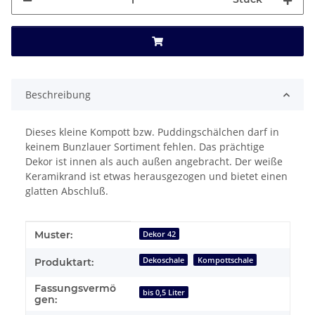
Beschreibung
Dieses kleine Kompott bzw. Puddingschälchen darf in
keinem Bunzlauer Sortiment fehlen. Das prächtige
Dekor ist innen als auch außen angebracht. Der weiße
Keramikrand ist etwas herausgezogen und bietet einen
glatten Abschluß.
Produkteigenschaft
Wert
Muster:
Dekor 42
Dekoschale
Kompottschale
Produktart:
Fassungsvermö
bis 0,5 Liter
gen: