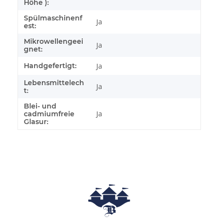
Höhe ):
Spülmaschinenf
Ja
est:
Mikrowellengeei
Ja
gnet:
Handgefertigt:
Ja
Lebensmittelech
Ja
t:
Blei- und
Ja
cadmiumfreie
Glasur: