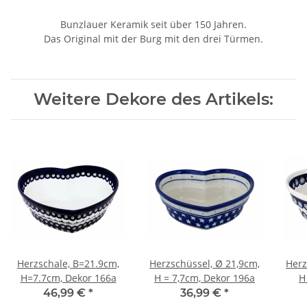
Bunzlauer Keramik seit über 150 Jahren.
Das Original mit der Burg mit den drei Türmen.
Weitere Dekore des Artikels:
Herzschale, B=21.9cm,
Herzschüssel, Ø 21,9cm,
Herz
H=7.7cm, Dekor 166a
H = 7,7cm, Dekor 196a
H
46,99 €
*
36,99 €
*