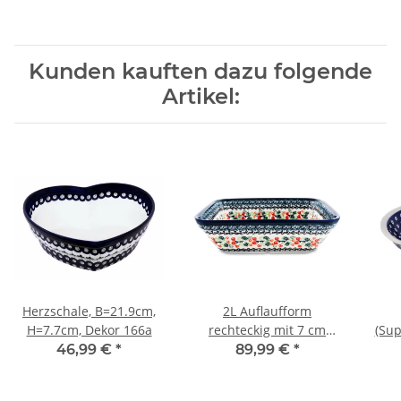
Kunden kauften dazu folgende
Artikel:
Herzschale, B=21.9cm,
2L Auflaufform
H=7.7cm, Dekor 166a
rechteckig mit 7 cm
(Sup
Wandhöhe, 25 x 20,8 cm,
Ø 
46,99 €
*
89,99 €
*
Dekor DU158