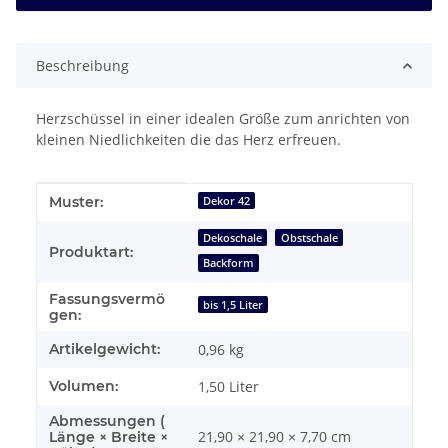
Beschreibung
Herzschüssel in einer idealen Größe zum anrichten von
kleinen Niedlichkeiten die das Herz erfreuen.
Produkteigenschaft
Wert
Muster:
Dekor 42
Dekoschale
Obstschale
Produktart:
Backform
Fassungsvermö
bis 1,5 Liter
gen:
Artikelgewicht:
0,96
kg
Volumen:
1,50 Liter
Abmessungen (
21,90 × 21,90 × 7,70 cm
Länge × Breite ×