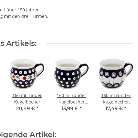
eit über 150 Jahren.
rg mit den drei Türmen.
 Artikels:
160 ml runder
160 ml runder
160 ml runder
Kugelbecher
Kugelbecher
Kugelbecher
(Espresso-
(Espresso-
(Espresso-
20,49 €
*
13,99 €
*
17,49 €
*
Beche), Größe S,
Beche), Größe S,
Beche), Größe S,
H 7,8 cm, Ø 7,5
H 7,8 cm, Ø 7,5
H 7,8 cm, Ø 7,5
cm, Dekor 41
cm, Dekor 42
cm, Dekor 8
lgende Artikel: