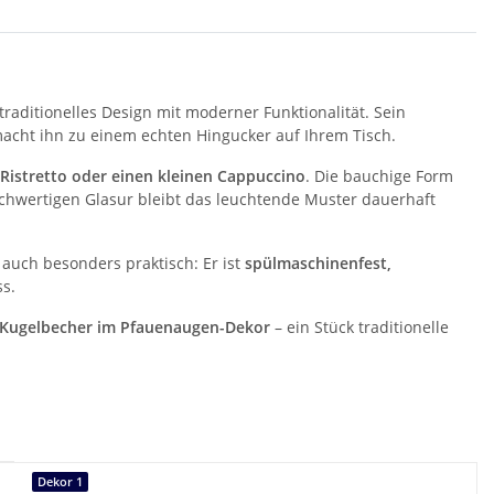
raditionelles Design mit moderner Funktionalität. Sein
macht ihn zu einem echten Hingucker auf Ihrem Tisch.
 Ristretto oder einen kleinen Cappuccino
. Die bauchige Form
chwertigen Glasur bleibt das leuchtende Muster dauerhaft
n auch besonders praktisch: Er ist
spülmaschinenfest,
ss.
-Kugelbecher im Pfauenaugen-Dekor
– ein Stück traditionelle
Dekor 1