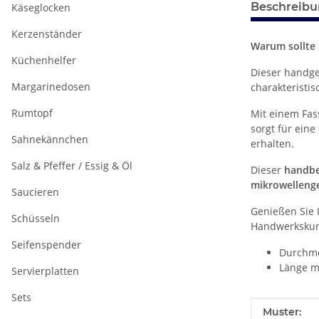
Beschreib
Käseglocken
Kerzenständer
Warum sollte
Küchenhelfer
Dieser handge
Margarinedosen
charakteristi
Rumtopf
Mit einem Fa
sorgt für ein
Sahnekännchen
erhalten.
Salz & Pfeffer / Essig & Öl
Dieser
handbe
mikrowelleng
Saucieren
Genießen Sie 
Schüsseln
Handwerkskuns
Seifenspender
Durchme
Länge mi
Servierplatten
Sets
Produkteig
Wert
Muster: