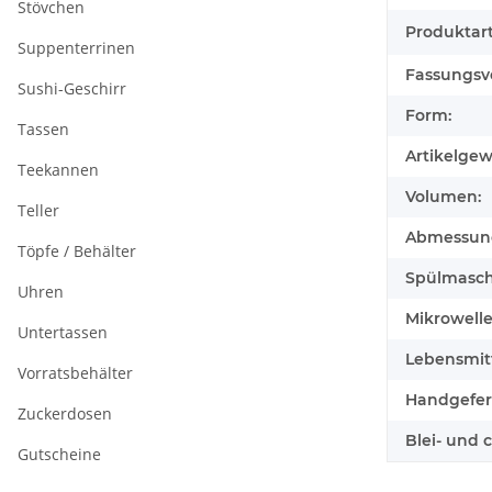
Stövchen
Produktart
Suppenterrinen
Fassungsv
Sushi-Geschirr
Form:
Tassen
Artikelgew
Teekannen
Volumen:
Teller
Abmessunge
Töpfe / Behälter
Spülmasch
Uhren
Mikrowell
Untertassen
Lebensmitt
Vorratsbehälter
Handgefert
Zuckerdosen
Blei- und 
Gutscheine