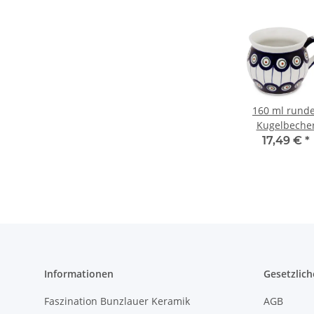
160 ml rund
Kugelbeche
(Espresso-
17,49 €
*
Beche), Größe
H 7,8 cm, Ø 7
cm, Dekor 8
Informationen
Gesetzlich
Faszination Bunzlauer Keramik
AGB