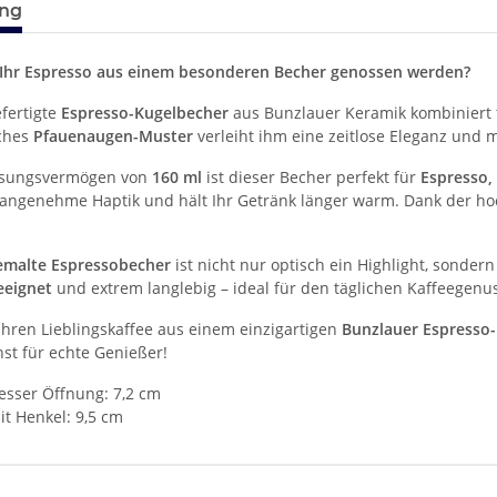
ung
 Ihr Espresso aus einem besonderen Becher genossen werden?
fertigte
Espresso-Kugelbecher
aus Bunzlauer Keramik kombiniert t
sches
Pfauenaugen-Muster
verleiht ihm eine zeitlose Eleganz und 
ssungsvermögen von
160 ml
ist dieser Becher perfekt für
Espresso,
e angenehme Haptik und hält Ihr Getränk länger warm. Dank der ho
malte Espressobecher
ist nicht nur optisch ein Highlight, sonder
eeignet
und extrem langlebig – ideal für den täglichen Kaffeegenu
Ihren Lieblingskaffee aus einem einzigartigen
Bunzlauer Espresso
t für echte Genießer!
sser Öffnung: 7,2 cm
t Henkel: 9,5 cm
enschaft