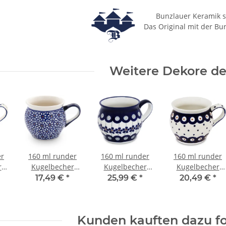
Bunzlauer Keramik s
Das Original mit der Bu
Weitere Dekore des
er
160 ml runder
160 ml runder
160 ml runder
r
Kugelbecher
Kugelbecher
Kugelbecher
(Espresso-
(Espresso-
(Espresso-
17,49 €
*
25,99 €
*
20,49 €
*
 S,
Beche), Größe S,
Beche), Größe S,
Beche), Größe S,
,5
H 7,8 cm, Ø 7,5
H 7,8 cm, Ø 7,5
H 7,8 cm, Ø 7,5
1
cm, Dekor 120
cm, Dekor 166a
cm, Dekor 28
Kunden kauften dazu fo