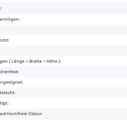
:
ermögen:
icht:
n ( Länge × Breite × Höhe ):
inenfest:
engeeignet:
elecht:
igt:
cadmiumfreie Glasur: