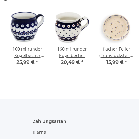
160 ml runder
160 ml runder
flacher Teller
Kugelbecher
Kugelbecher
(Frühstücksteller),
(Espresso-
(Espresso-
Ø19.5 cm, H=2.4
25,99 €
*
20,49 €
*
15,99 €
*
Beche), Größe S,
Beche), Größe S,
cm, Dekor 111
H 7,8 cm, Ø 7,5
H 7,8 cm, Ø 7,5
cm, Dekor 166a
cm, Dekor 28
Zahlungsarten
Klarna