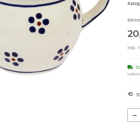
Kateg
klein
20
inkl. 
So
Lieferz
⟲
3