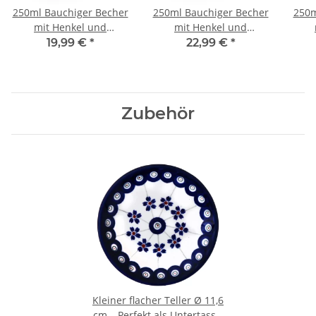
250ml Bauchiger Becher
250ml Bauchiger Becher
250m
mit Henkel und
mit Henkel und
ausgestelltem Rand
ausgestelltem Rand
au
19,99 €
*
22,99 €
*
Dekor 111
Dekor 120
Zubehör
Kleiner flacher Teller Ø 11,6
cm – Perfekt als Untertasse,