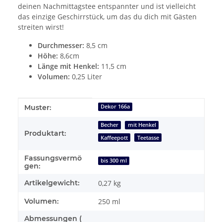
deinen Nachmittagstee entspannter und ist vielleicht
das einzige Geschirrstück, um das du dich mit Gästen
streiten wirst!
Durchmesser:
8,5 cm
Höhe:
8,6cm
Länge mit Henkel:
11,5 cm
Volumen:
0,25 Liter
Produkteigenschaft
Wert
Muster:
Dekor 166a
Becher
mit Henkel
Produktart:
Kaffeepott
Teetasse
Fassungsvermö
bis 300 ml
gen:
Artikelgewicht:
0,27
kg
Volumen:
250 ml
Abmessungen (