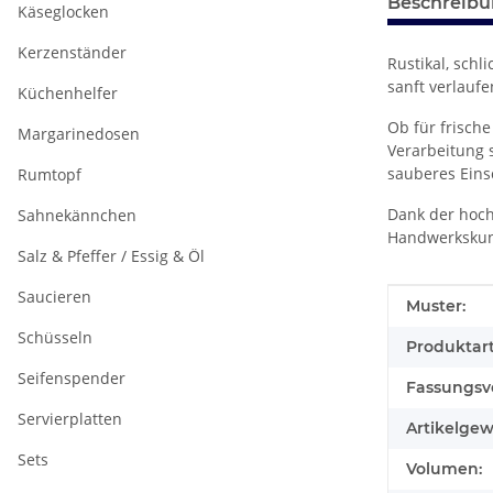
Beschreib
Käseglocken
Kerzenständer
Rustikal, sch
sanft verlaufe
Küchenhelfer
Ob für frische
Margarinedosen
Verarbeitung 
sauberes Eins
Rumtopf
Dank der hochw
Sahnekännchen
Handwerkskuns
Salz & Pfeffer / Essig & Öl
Saucieren
Produkteig
Wert
Muster:
Schüsseln
Produktart
Seifenspender
Fassungsv
Servierplatten
Artikelgew
Sets
Volumen: