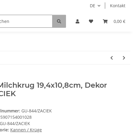
DE
Kontakt
0,00 €
Milchkrug 19,4x10,8cm, Dekor
CIEK
elnummer:
GU-844/ZACIEK
5907154001028
GU-844/ZACIEK
orie:
Kannen / Krüge