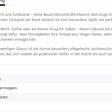
ung
licht und funktional – diese Bauernkeramik Milchkanne überzeugt 
nden Farbspiel am Rand verleiht ihr eine besondere Optik, die per
 Milch, Sahne oder als kleiner Krug für Soßen – dieses robuste Kera
sorgt dafür, dass Flüssigkeiten ihre Temperatur länger halten, w
chenken ermöglichen.
ertigen Glasur ist die Kanne besonders pflegeleicht, spülmaschinen
t, das sich sowohl als praktischer Helfer in der Küche als auch a
enschaft
:
ermögen:
icht: