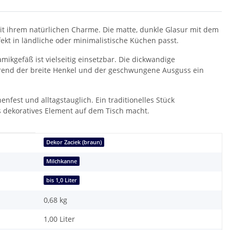
mit ihrem natürlichen Charme. Die matte, dunkle Glasur mit dem
fekt in ländliche oder minimalistische Küchen passt.
mikgefäß ist vielseitig einsetzbar. Die dickwandige
ährend der breite Henkel und der geschwungene Ausguss ein
fest und alltagstauglich. Ein traditionelles Stück
ls dekoratives Element auf dem Tisch macht.
Dekor Zaciek (braun)
Milchkanne
bis 1,0 Liter
0,68
kg
1,00 Liter