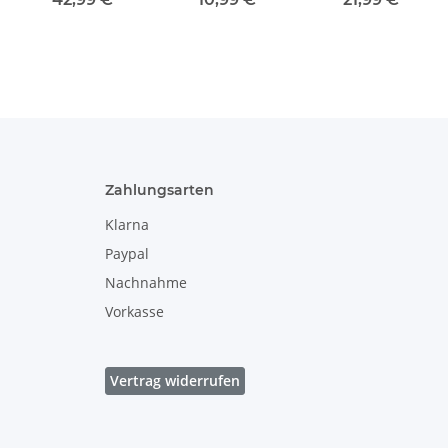
breitem
9,20 cm, V 0,25
dickwandig
Ausguss, Dekor
Liter, Dekor
[Form 1] Dekor
ZACIEK
ZACIEK
ZACIEK
Zahlungsarten
Klarna
Paypal
Nachnahme
Vorkasse
Vertrag widerrufen