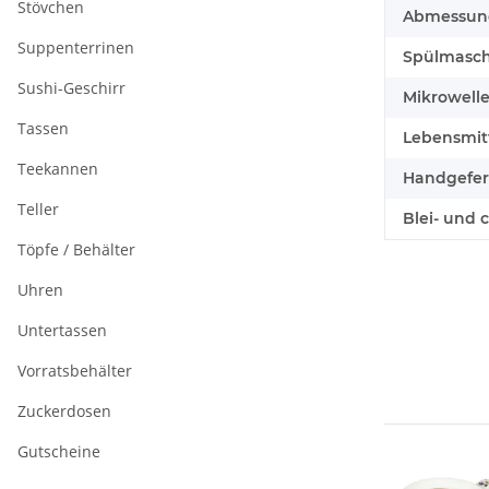
Stövchen
Abmessunge
Suppenterrinen
Spülmasch
Sushi-Geschirr
Mikrowell
Tassen
Lebensmitt
Teekannen
Handgefert
Teller
Blei- und 
Töpfe / Behälter
Uhren
Untertassen
Vorratsbehälter
Zuckerdosen
Gutscheine