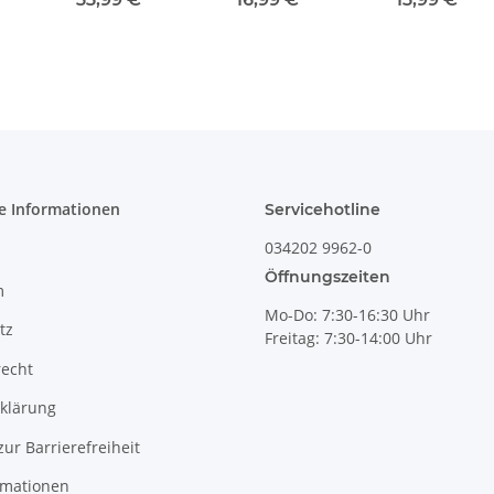
r
geschwungen
dickwandig mit
Dekor ZACIECK
Innendekor
[Form 1] Dekor
ZACIEK
e Informationen
Servicehotline
034202 9962-0
Öffnungszeiten
m
Mo-Do: 7:30-16:30 Uhr
tz
Freitag: 7:30-14:00 Uhr
recht
klärung
zur Barrierefreiheit
rmationen