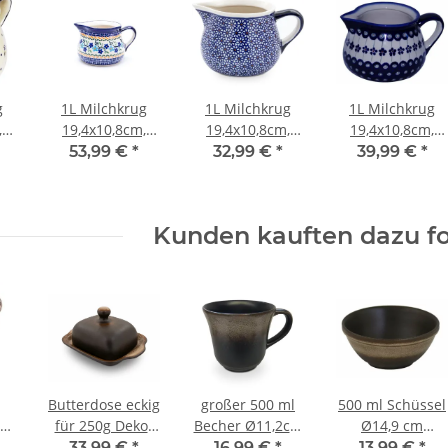
g
1L Milchkrug
1L Milchkrug
1L Milchkrug
,
19,4x10,8cm,
19,4x10,8cm,
19,4x10,8cm,
Dekor 1154a
Dekor 120
Dekor 166a
53,99 €
*
32,99 €
*
39,99 €
*
Kunden kauften dazu fo
Butterdose eckig
großer 500 ml
500 ml Schüssel
ch
für 250g Dekor
Becher Ø11,2cm
Ø14,9 cm
ZACIEK
konisch, leicht
robust,
33,99 €
*
16,99 €
*
13,99 €
*