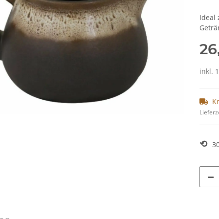
Ideal
Geträ
26
inkl. 
K
Lieferz
⟲
3