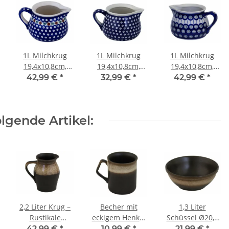
1L Milchkrug
1L Milchkrug
1L Milchkrug
19,4x10,8cm,
19,4x10,8cm,
19,4x10,8cm,
Dekor 41
Dekor 42
Dekor 8
42,99 €
*
32,99 €
*
42,99 €
*
lgende Artikel:
2,2 Liter Krug –
Becher mit
1,3 Liter
Rustikale
eckigem Henkel
Schüssel Ø20,7
Milchkanne mit
Ø8,0 cm, H =
cm robust,
42,99 €
*
10,99 €
*
21,99 €
*