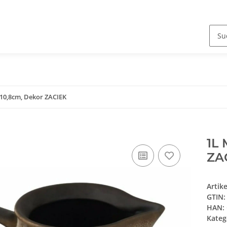
x10,8cm, Dekor ZACIEK
1L 
ZA
Artik
GTIN:
HAN:
Kateg