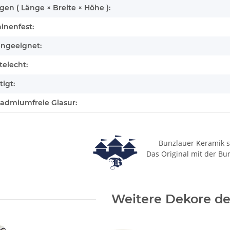
n ( Länge × Breite × Höhe ):
inenfest:
engeeignet:
elecht:
igt:
cadmiumfreie Glasur:
Bunzlauer Keramik s
Das Original mit der Bu
Weitere Dekore des